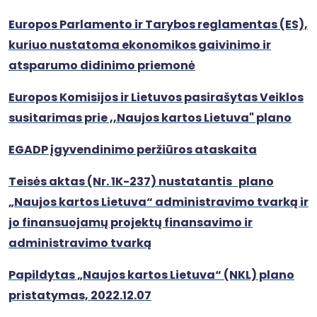
Europos Parlamento ir Tarybos reglamentas (ES),
kuriuo nustatoma ekonomikos gaivinimo ir
atsparumo didinimo priemonė
Europos Komisijos ir Lietuvos pasirašytas Veiklos
susitarimas prie ,,Naujos kartos Lietuva" plano
EGADP įgyvendinimo peržiūros ataskaita
T
eisės aktas (Nr. 1K-237) nustatantis plano
„Naujos kartos Lietuva“ administravimo tvarką ir
jo finansuojamų projektų finansavimo ir
administravimo tvarką
Papildytas „Naujos kartos Lietuva“ (NKL) plano
pristatymas, 2022.12.07