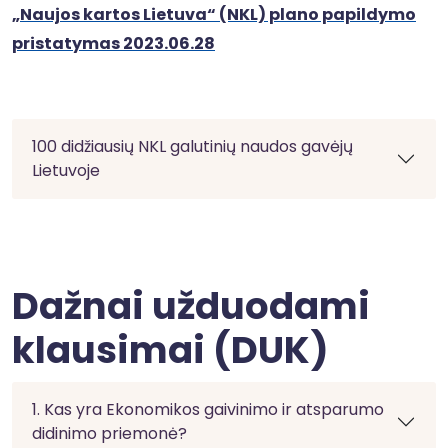
„Naujos kartos Lietuva“ (NKL) plano papildymo
pristatymas 2023.06.28
100 didžiausių NKL galutinių naudos gavėjų
Lietuvoje
Dažnai užduodami
klausimai (DUK)
1. Kas yra Ekonomikos gaivinimo ir atsparumo
didinimo priemonė?