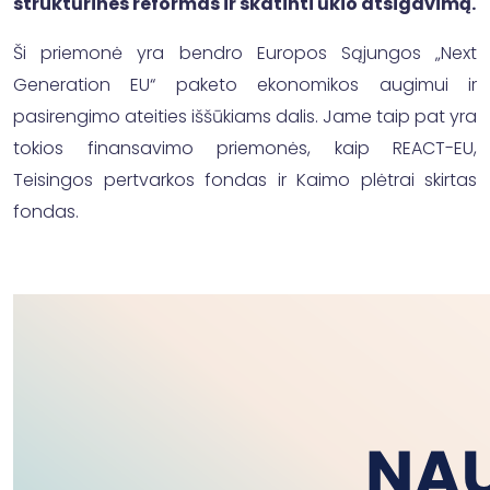
struktūrines reformas ir skatinti ūkio atsigavimą.
Ši priemonė yra bendro Europos Sąjungos „Next
Generation EU“ paketo ekonomikos augimui ir
pasirengimo ateities iššūkiams dalis. Jame taip pat yra
tokios finansavimo priemonės, kaip REACT-EU,
Teisingos pertvarkos fondas ir Kaimo plėtrai skirtas
fondas.