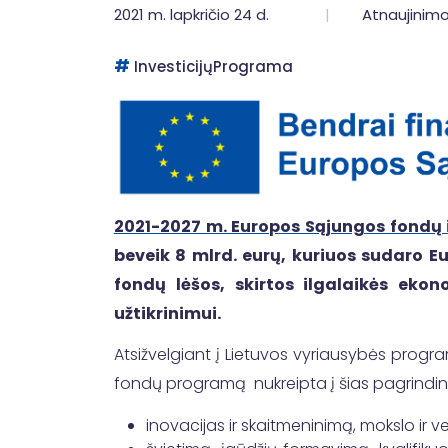
2021 m. lapkričio 24 d.
Atnaujinimo
InvesticijųPrograma
2021-2027 m. Europos Sąjungos fondų 
beveik 8 mlrd. eurų, kuriuos sudaro E
fondų lėšos, skirtos ilgalaikės eko
užtikrinimui.
Atsižvelgiant į Lietuvos vyriausybės progra
fondų programą nukreipta į šias pagrindines
inovacijas ir skaitmeninimą, mokslo ir