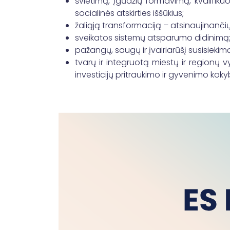
švietimą, įgūdžių formavimą, kvalifiku
socialinės atskirties iššūkius;
žaliąją transformaciją – atsinaujinanči
sveikatos sistemų atsparumo didinimą
pažangų, saugų ir įvairiarūšį susisiekim
tvarų ir integruotą miestų ir regionų
investicijų pritraukimo ir gyvenimo kok