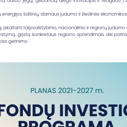
otą darbo jėgą, gebančią diegti inovacijas ir reaguoti į b
ų energijos šaltinių, darnaus judumo ir žiedinės ekonomikos
;
ą, įskaitant tarpvalstybinio, nacionalinio ir regionų judumo
 vystymą, grįstą konkretaus regiono sprendimais dėl patr
ybės gerinimo.