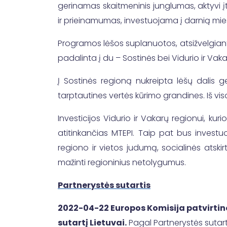
gerinamas skaitmeninis junglumas, aktyvi į
ir prieinamumas, investuojama į darnią mies
Programos lėšos suplanuotos, atsižvelgiant į
padalinta į du – Sostinės bei Vidurio ir Vak
Į Sostinės regioną nukreipta lėšų dalis g
tarptautines vertės kūrimo grandines. Iš vis
Investicijos Vidurio ir Vakarų regionui, ku
atitinkančias MTEPI. Taip pat bus investu
regiono ir vietos judumą, socialinės atski
mažinti regioninius netolygumus.
Partnerystės sutartis
2022-04-22 Europos Komisija patvirtin
sutartį Lietuvai.
Pagal Partnerystės sutartį,