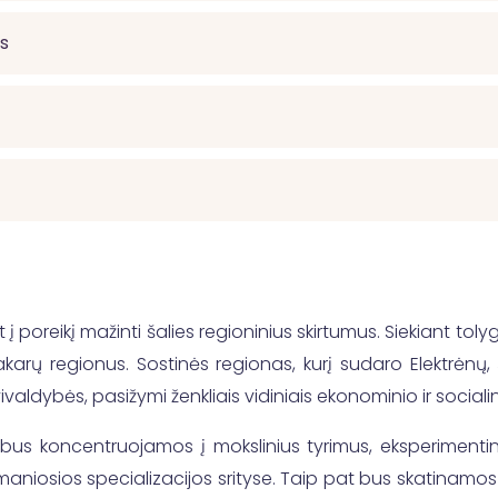
as
 poreikį mažinti šalies regioninius skirtumus. Siekiant toly
arų regionus. Sostinės regionas, kurį sudaro Elektrėnų, Šalč
vivaldybės, pasižymi ženkliais vidiniais ekonominio ir socia
bus koncentruojamos į mokslinius tyrimus, eksperimentinę 
sumaniosios specializacijos srityse. Taip pat bus skatina