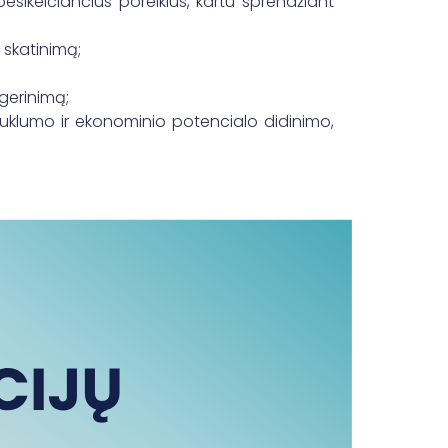
esikeičiančius poreikius, kartu sprendžiant
 skatinimą;
 gerinimą;
auklumo ir ekonominio potencialo didinimo,