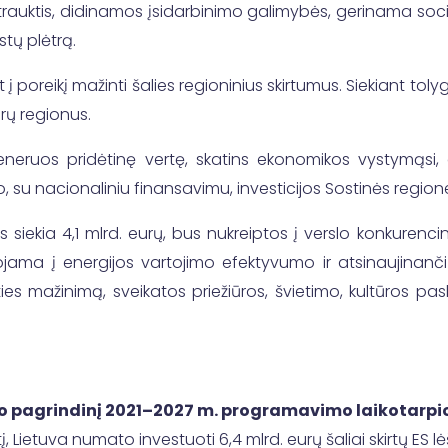
trauktis, didinamos įsidarbinimo galimybės, gerinama soci
tų plėtrą.
 poreikį mažinti šalies regioninius skirtumus. Siekiant toly
arų regionus.
eneruos pridėtinę vertę, skatins ekonomikos vystymąsi,
o, su nacionaliniu finansavimu, investicijos Sostinės region
rios siekia 4,1 mlrd. eurų, bus nukreiptos į verslo konkuren
ojama į energijos vartojimo efektyvumo ir atsinaujinančių
rties mažinimą, sveikatos priežiūros, švietimo, kultūros 
o pagrindinį 2021–2027 m. programavimo laikotarpi
 Lietuva numato investuoti 6,4 mlrd. eurų šaliai skirtų ES lė