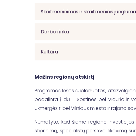
Skaitmeninimas ir skaitmeninis junglum
Darbo rinka
Kultūra
Mažins regionų atskirtį
Programos lėšos suplanuotos, atsižvelgiant į
padalinta į du – Sostinės bei Vidurio ir Vak
Ukmergės r. bei Vilniaus miesto ir rajono sa
Numatyta, kad šiame regione investicijos 
stiprinimą, specialistų persikvalifikavimą 