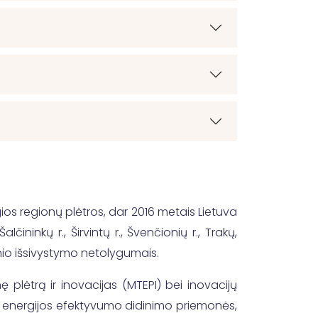
gios regionų plėtros, dar 2016 metais Lietuva
ininkų r., Širvintų r., Švenčionių r., Trakų,
linio išsivystymo netolygumais.
plėtrą ir inovacijas (MTEPI) bei inovacijų
mos energijos efektyvumo didinimo priemonės,