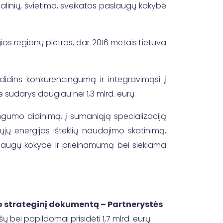
alinių, švietimo, sveikatos paslaugų kokybė
gios regionų plėtros, dar 2016 metais Lietuva
 didins konkurencingumą ir integravimąsi į
e sudarys daugiau nei 1,3 mlrd. eurų.
cingumo didinimą, į sumaniąją specializaciją
jų energijos išteklių naudojimo skatinimą,
paslaugų kokybę ir prieinamumą bei siekiama
o strateginį dokumentą – Partnerystės
šų bei papildomai prisidėti 1,7 mlrd. eurų