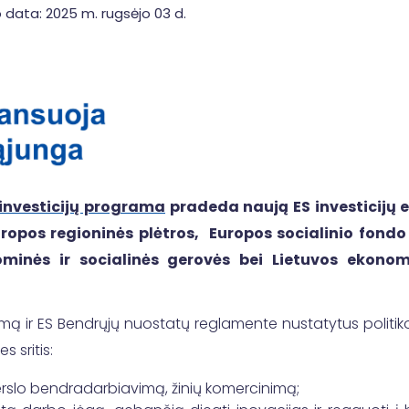
 data: 2025 m. rugsėjo 03 d.
investicijų programa
pradeda naują ES investicijų 
uropos regioninės plėtros, Europos socialinio fondo
nominės ir socialinės gerovės bei Lietuvos eko
mą ir ES Bendrųjų nuostatų reglamente nustatytus politikos
 sritis:
 verslo bendradarbiavimą, žinių komercinimą;