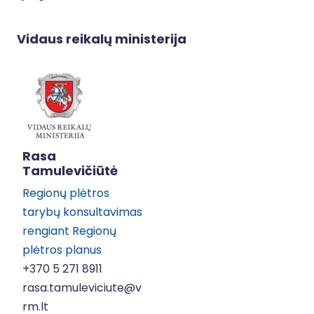
Vidaus reikalų ministerija
Rasa
Tamulevičiūtė
Regionų plėtros
tarybų konsultavimas
rengiant Regionų
plėtros planus
+370 5 271 8911
rasa.tamuleviciute@v
rm.lt