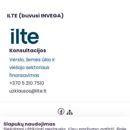
ILTE (buvusi INVEGA)
Konsultacijos
Verslo, žemės ūkio ir
viešojo sektoriaus
finansavimas
+370 5 210 7510
uzklausos@ilte.lt
Privatumo politika
Slapukų naudojimas
Slapukų naudojimas
Siekdami užtikrinti geriausią Jūsų naršymo patirtį, šioje