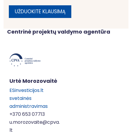
UŽDUOKITE KLAUSIMĄ
Centrinė projektų valdymo agentūra
Urtė Morozovaitė
ESinvesticijos.lt
svetainės
administravimas
+370 653 07713
u.morozovaite@cpva.
lt