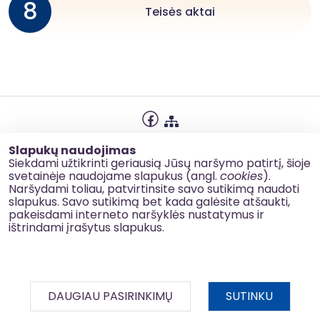
8
Teisės aktai
Privatumo politika
Slapukų naudojimas
Slapukų naudojimas
Siekdami užtikrinti geriausią Jūsų naršymo patirtį, šioje
svetainėje naudojame slapukus (angl.
cookies
).
Korupcijos prevencija
Naršydami toliau, patvirtinsite savo sutikimą naudoti
slapukus. Savo sutikimą bet kada galėsite atšaukti,
Kontaktai
pakeisdami interneto naršyklės nustatymus ir
ištrindami įrašytus slapukus.
© 2026 esinvesticijos.lt
DAUGIAU PASIRINKIMŲ
SUTINKU