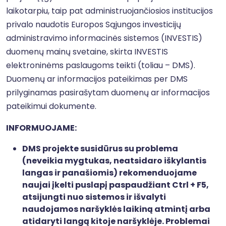
laikotarpiu, taip pat administruojančiosios institucijos
privalo naudotis Europos Sąjungos investicijų
administravimo informacinės sistemos (INVESTIS)
duomenų mainų svetaine, skirta INVESTIS
elektroninėms paslaugoms teikti (toliau – DMS).
Duomenų ar informacijos pateikimas per DMS
prilyginamas pasirašytam duomenų ar informacijos
pateikimui dokumente.
INFORMUOJAME:
DMS projekte susidūrus su problema
(neveikia mygtukas, neatsidaro iškylantis
langas ir panašiomis) rekomenduojame
naujai įkelti puslapį paspaudžiant Ctrl + F5,
atsijungti nuo sistemos ir išvalyti
naudojamos naršyklės laikiną atmintį arba
atidaryti langą kitoje naršyklėje. Problemai