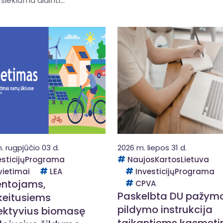
siekiama didinti...
. rugpjūčio 03 d.
2026 m. liepos 31 d.
esticijųPrograma
NaujosKartosLietuva
vietimai
LEA
InvesticijųPrograma
ntojams,
CPVA
Paskelbta DU pažym
keitusiems
pildymo instrukcija
ektyvius biomasę
taikantiems kasmeti