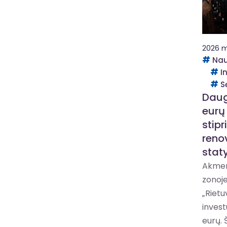
2026 m
Nau
I
S
Daug
eurų
stipr
reno
stat
Akmen
zonoje
„Rietu
invest
eurų. 