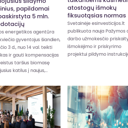
ojusius šildymo
atostogų išmokų
ginius, papildomai
fiksuotąsias normas
paskirstyta 5 mln.
 dotacijų
Svetainėje esinvesticijos.lt
publikuota nauja Pažymos 
vos energetikos agentūra
darbo užmokesčio priskait
kviečia gyventojus šiandien,
išmokėjimo ir priskyrimo
io 3 d., nuo 14 val. teikti
projektui pildymo instrukcija.
kas ir gauti kompensacijas
eistus taršius biomasę
sius katilus į naujus,...