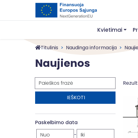
Kvietimai
P
Titulinis
Naudinga informacija
Nauji
Naujienos
Paieška
Rezult
Paskelbimo data
-