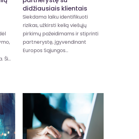
didžiausiais klientais
Siekdama laiku identifikuoti
rizikas, užkirsti kelią viešųjų
dėl
pirkimų pažeidimams ir stiprinti
ymo,
partnerystę, įgyvendinant
Europos Sąjungos...
 Ši...