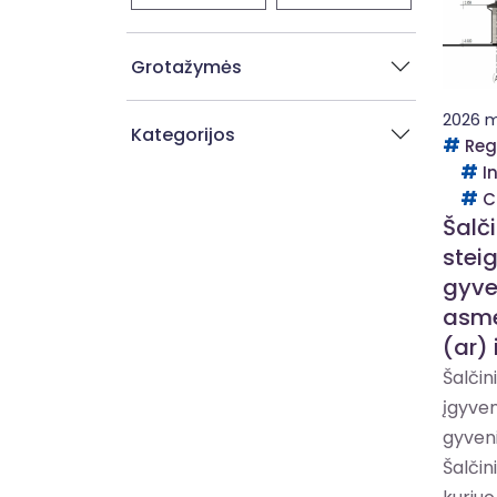
Grotažymės
2026 m
Kategorijos
Reg
I
C
Šalč
stei
gyve
asme
(ar) 
Šalčin
įgyven
gyven
Šalčin