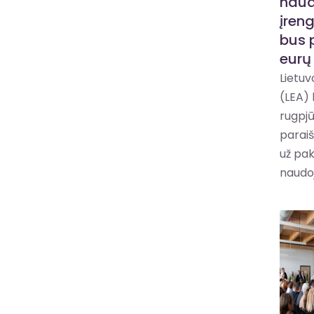
naud
įren
bus 
eurų
Lietu
(LEA) 
rugpjūč
paraiš
už pak
naudoju