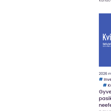
kuriuo 
2026 m
Inv
K
Gyve
pasi
neef