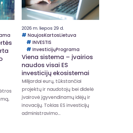
2026 m. liepos 29 d.
grama
NaujosKartosLietuva
rtės
INVESTIS
InvesticijųPrograma
rta
Viena sistema – įvairios
o
naudos visai ES
investicijų ekosistemai
Milijardai eurų, tūkstančiai
projektų ir naudotojų bei didelė
lėtros
įvairovė įgyvendinamų idėjų ir
imą,
inovacijų. Tokias ES investicijų
administravimo...