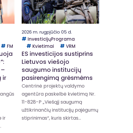
2026 m. rugpjūčio 05 d.
InvesticijųPrograma
FM
Kvietimai
VRM
duoja
ES investicijos sustiprins
“:
Lietuvos viešojo
 –
saugumo institucijų
 ir
pasirengimą grėsmėms
Centrinė projektų valdymo
žangūs
agentūra paskelbė kvietimą Nr.
11-828-P „Viešąjį saugumą
užtikrinančių institucijų pajėgumų
 ir
stiprinimas“, kuris skirtas...
.