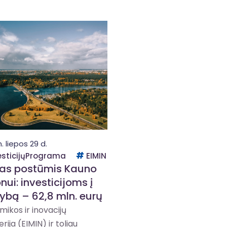
. liepos 29 d.
esticijųPrograma
EIMIN
as postūmis Kauno
nui: investicijoms į
bą – 62,8 mln. eurų
ikos ir inovacijų
rija (EIMIN) ir toliau