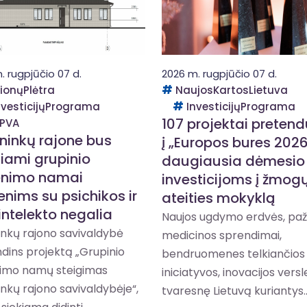
. rugpjūčio 07 d.
2026 m. rugpjūčio 07 d.
ionųPlėtra
NaujosKartosLietuva
nvesticijųPrograma
InvesticijųPrograma
107 projektai preten
PVA
ininkų rajone bus
į „Europos bures 2026
giami grupinio
daugiausia dėmesio
nimo namai
investicijoms į žmogų
nims su psichikos ir
ateities mokyklą
intelekto negalia
Naujos ugdymo erdvės, pa
inkų rajono savivaldybė
medicinos sprendimai,
dins projektą „Grupinio
bendruomenes telkiančios
imo namų steigimas
iniciatyvos, inovacijos versle
inkų rajono savivaldybėje“,
tvaresnę Lietuvą kuriantys..