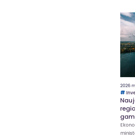
2026 m
Inv
Nauj
regio
gamy
Ekonom
ministe