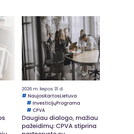
2026 m. liepos 31 d.
NaujosKartosLietuva
InvesticijųPrograma
CPVA
os
Daugiau dialogo, mažiau
pažeidimų: CPVA stiprina
nių
partnerystę su