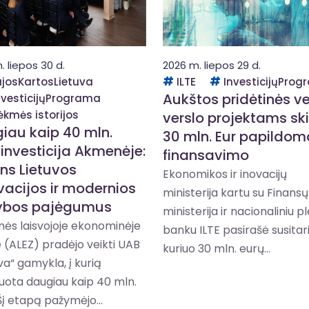
. liepos 30 d.
2026 m. liepos 29 d.
josKartosLietuva
ILTE
InvesticijųPro
Aukštos pridėtinės ve
nvesticijųPrograma
ėkmės istorijos
verslo projektams ski
iau kaip 40 mln.
30 mln. Eur papildom
 investicija Akmenėje:
finansavimo
ins Lietuvos
Ekonomikos ir inovacijų
vacijos ir modernios
ministerija kartu su Finansų
ybos pajėgumus
ministerija ir nacionaliniu p
ės laisvojoje ekonominėje
banku ILTE pasirašė susitar
 (ALEZ) pradėjo veikti UAB
kuriuo 30 mln. eurų...
va“ gamykla, į kurią
uota daugiau kaip 40 mln.
Šį etapą pažymėjo...