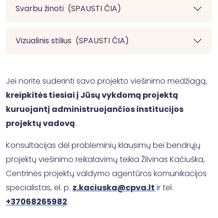
Svarbu žinoti (SPAUSTI ČIA)
Vizualinis stilius (SPAUSTI ČIA)
Jei norite suderinti savo projekto viešinimo medžiagą,
kreipkitės tiesiai į Jūsų vykdomą projektą
kuruojantį administruojančios institucijos
projektų vadovą
.
Konsultacijas dėl probleminių klausimų bei bendrųjų
projektų viešinimo reikalavimų teikia Žilvinas Kačiuška,
Centrinės projektų valdymo agentūros komunikacijos
specialistas, el. p.
z.kaciuska@cpva.lt
ir tel.
+37068265982
.