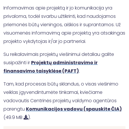
Informavimas apie projektą ir jo komunikacija yra
privaloma, todėl svarbu užtikrinti, kad naudojamos
priemonės būtų vieningos, aiškios ir suprantamos. Už
visuomenės informavimą apie projektą yra atsakingas
projekto vykdytojas ir/ar jo partneriai.
Su reikalavimais projektų viešinimui detaliau galite
susipažinti ir
Projektų administravimo ir
finansavimo taisyklėse (PAFT)
.
Tam, kad procesas būtų sklandus, o visas viešinimo
veiklas įgyvendintumėte tinkamai, kviečiame
vadovautis Centrinės projektų valdymo agentūros
parengtu
Komunikacijos vadovu (spauskite ČIA)
(49.9 MB
).