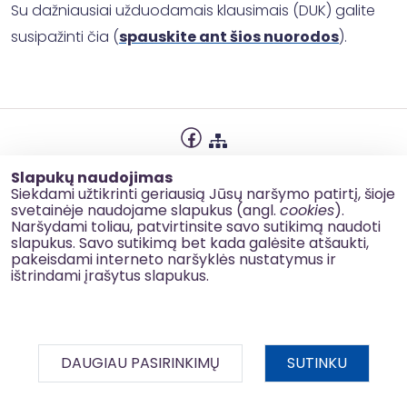
Su dažniausiai užduodamais klausimais (DUK) galite
susipažinti čia (
spauskite ant šios nuorodos
).
Privatumo politika
Slapukų naudojimas
Slapukų naudojimas
Siekdami užtikrinti geriausią Jūsų naršymo patirtį, šioje
svetainėje naudojame slapukus (angl.
cookies
).
Korupcijos prevencija
Naršydami toliau, patvirtinsite savo sutikimą naudoti
slapukus. Savo sutikimą bet kada galėsite atšaukti,
Kontaktai
pakeisdami interneto naršyklės nustatymus ir
ištrindami įrašytus slapukus.
© 2026 esinvesticijos.lt
DAUGIAU PASIRINKIMŲ
SUTINKU
BDAR