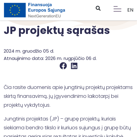
EN
JP projektų sąrašas
2024 m. gruodžio 05 d.
Atnaujinimo data: 2026 m. rugpjūčio 06 d.
Čia rasite duomenis apie jungtinių projektų projektams
skirtą finansavimą, jų įgyvendinimo laikotarpį bei
projektų vykdytojus.
Jungtinis projektas (JP) – grupę projektų, kuriais
siekiama bendro tikslo ir kuriuos sujungus į grupę būtų
pasiektas geriausias rezultatas ir investicijų kokybė,