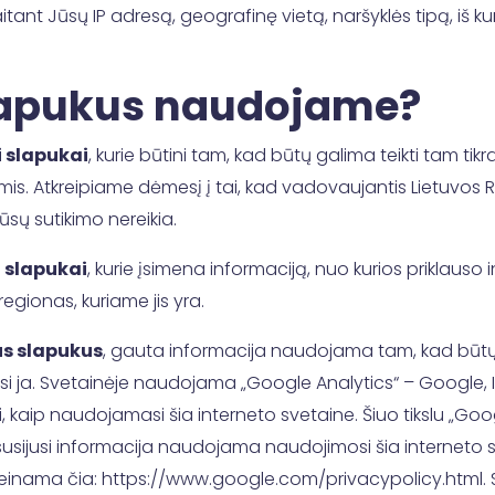
itant Jūsų IP adresą, geografinę vietą, naršyklės tipą, iš k
slapukus naudojame?
i slapukai
, kurie būtini tam, kad būtų galima teikti tam ti
omis. Atkreipiame dėmesį į tai, kad vadovaujantis Lietuvos 
ūsų sutikimo nereikia.
i slapukai
, kurie įsimena informaciją, nuo kurios priklauso 
egionas, kuriame jis yra.
us slapukus
, gauta informacija naudojama tam, kad būtų 
i ja. Svetainėje naudojama „Google Analytics“ – Google, Inc
, kaip naudojamasi šia interneto svetaine. Šiuo tikslu „Go
ijusi informacija naudojama naudojimosi šia interneto sv
rieinama čia: https://www.google.com/privacypolicy.html.