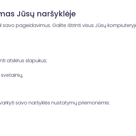
mas Jūsų naršyklėje
agal savo pageidavimus. Galite ištrinti visus Jūsų kompiutery
rinti atskirus slapukus;
 svetainių;
.
) tvarkyti savo naršyklės nustatymų priemonėmis: