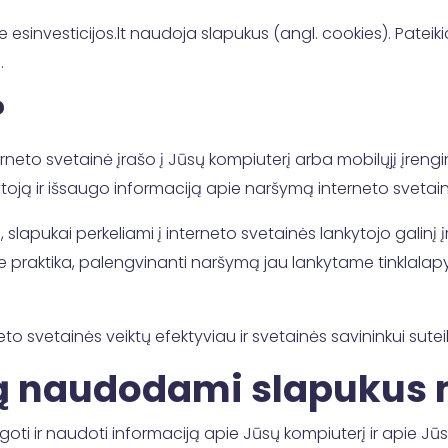
e esinvesticijos.lt naudoja slapukus (angl. cookies). Pateiki
.
?
terneto svetainė įrašo į Jūsų kompiuterį arba mobilųjį įrenginį
toją ir išsaugo informaciją apie naršymą interneto svetain
 slapukai perkeliami į interneto svetainės lankytojo galinį į
e praktika, palengvinanti naršymą jau lankytame tinklalapyj
to svetainės veiktų efektyviau ir svetainės savininkui sute
ją naudodami slapukus
ti ir naudoti informaciją apie Jūsų kompiuterį ir apie Jū