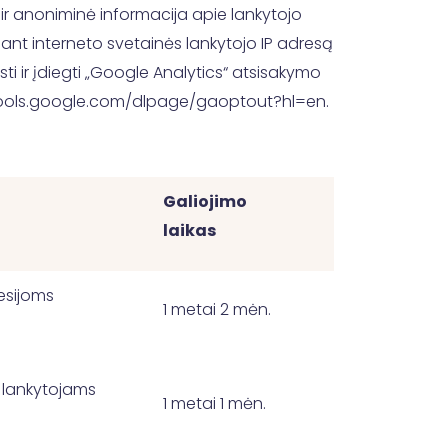
 ir anoniminė informacija apie lankytojo
ant interneto svetainės lankytojo IP adresą
sti ir įdiegti „Google Analytics“ atsisakymo
//tools.google.com/dlpage/gaoptout?hl=en.
Galiojimo
laikas
esijoms
1 metai 2 mėn.
 lankytojams
1 metai 1 mėn.