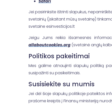
Safari
Jei pasirinksite ištrinti slapukus, nepamiršk
svetainių (įskaitant mūsų svetainę) tinkam
svetaine esinvesticijos.lt
Jeigu Jums reikia išsamesnės informacijo
allaboutcookies.org
(svetainė anglų kalb
Politikos pakeitimai
Mes galime atnaujinti slapukų politiką pas
susipažinti su pasikeitimais.
Susisiekite su mumis
Jei dėl šioje slapukų politikoje pateiktos 
prašome kreiptis į Finansų ministeriją nur