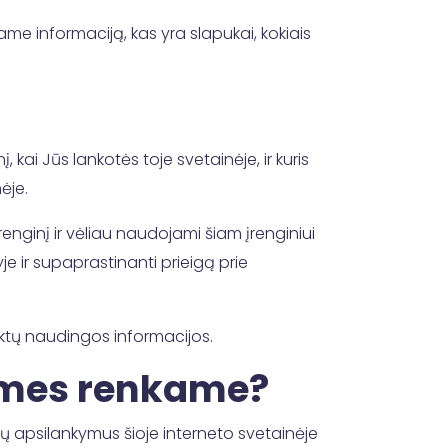
ame informaciją, kas yra slapukai, kokiais
, kai Jūs lankotės toje svetainėje, ir kuris
ėje.
renginį ir vėliau naudojami šiam įrenginiui
e ir supaprastinanti prieigą prie
iktų naudingos informacijos.
 mes renkame?
sų apsilankymus šioje interneto svetainėje