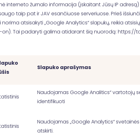
ė interneto žurnalo informacija (įskaitant Jūsų IP adresą)
ugo taip pat ir JAV esančiuose serveriuose. Prieš išsiunči
norima atsisakyti „Google Analytics“ slapukų, reikia atsisių
d-on). Tai padaryti galima atidarant šią nuorodą: https:
lapuko
Slapuko aprašymas
ūšis
Naudojamas Google Analitics“ vartotojų s
tatistinis
identifikuoti
Naudojamas „Google Analytics“ svetainės
tatistinis
atskirti.