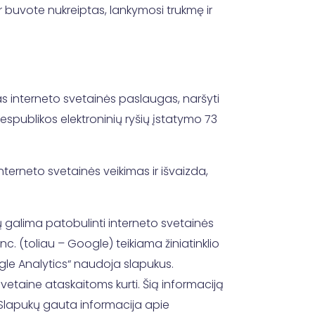
ur buvote nukreiptas, lankymosi trukmę ir
kras interneto svetainės paslaugas, naršyti
Respublikos elektroninių ryšių įstatymo 73
interneto svetainės veikimas ir išvaizda,
galima patobulinti interneto svetainės
. (toliau – Google) teikiama žiniatinklio
ogle Analytics“ naudoja slapukus.
etaine ataskaitoms kurti. Šią informaciją
 Slapukų gauta informacija apie