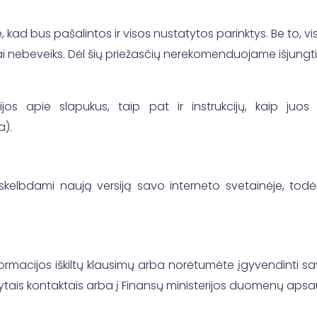
ite, kad bus pašalintos ir visos nustatytos parinktys. Be to,
ai nebeveiks. Dėl šių priežasčių nerekomenduojame išjungt
s apie slapukus, taip pat ir instrukcijų, kaip juos išt
a).
kelbdami naują versiją savo interneto svetainėje, todėl r
informacijos iškiltų klausimų arba norėtumėte įgyvendinti 
odytais kontaktais arba į Finansų ministerijos duomenų ap