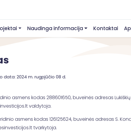
rojektai
Naudinga informacija
Kontaktai
Ap
as
o data: 2024 m. rugpjūčio 08 d.
idinio asmens kodas 288601650, buveinės adresas Lukiškių g. 2,
nvesticijos.lt valdytoja.
dinio asmens kodas 126125624, buveinės adresas S. Konarskio
sinvesticijos.lt tvarkytoja.