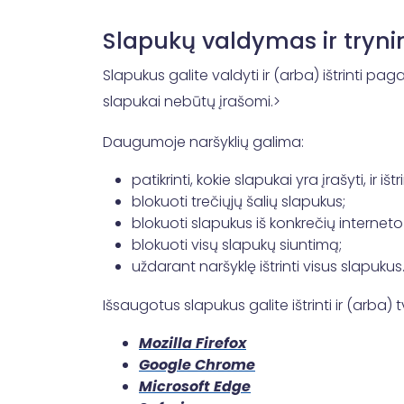
Slapukų valdymas ir tryni
Slapukus galite valdyti ir (arba) ištrinti p
slapukai nebūtų įrašomi.>
Daugumoje naršyklių galima:
patikrinti, kokie slapukai yra įrašyti, ir išt
blokuoti trečiųjų šalių slapukus;
blokuoti slapukus iš konkrečių interneto
blokuoti visų slapukų siuntimą;
uždarant naršyklę ištrinti visus slapukus
Išsaugotus slapukus galite ištrinti ir (arba
Mozilla Firefox
Google Chrome
Microsoft Edge