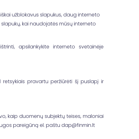
 visiškai užblokavus slapukus, daug interneto
i slapukų, kai naudojatės mūsų interneto
rinti, apsilankykite interneto svetainėje
etsykiais pravartu peržiūrėti šį puslapį ir
savo, kaip duomenų subjektų teises, maloniai
saugos pareigūną el. paštu dap@finmin.lt