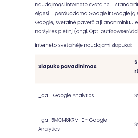
naudojimąsi interneto svetaine – standartin
elgesį – perduodama Google ir Google ją sa
Google, svetainė paverčia jį anoniminiu. Jei 
naršyklės plėtinį (angl. Opt-outBrowserAd
Interneto svetainėje naudojami slapukai:
S
Slapuko pavadinimas
r
_ga - Google Analytics
S
_ga_5MCM8KRMHE - Google
S
Analytics