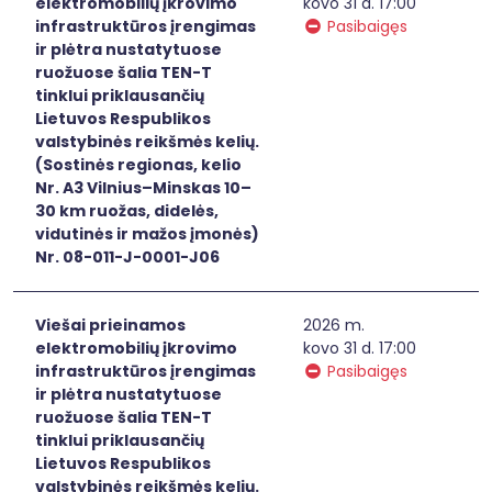
elektromobilių įkrovimo
kovo 31 d. 17:00
infrastruktūros įrengimas
Pasibaigęs
ir plėtra nustatytuose
ruožuose šalia TEN-T
tinklui priklausančių
Lietuvos Respublikos
valstybinės reikšmės kelių.
(Sostinės regionas, kelio
Nr. A3 Vilnius–Minskas 10–
30 km ruožas, didelės,
vidutinės ir mažos įmonės)
Nr. 08-011-J-0001-J06
Viešai prieinamos
2026 m.
elektromobilių įkrovimo
kovo 31 d. 17:00
infrastruktūros įrengimas
Pasibaigęs
ir plėtra nustatytuose
ruožuose šalia TEN-T
tinklui priklausančių
Lietuvos Respublikos
valstybinės reikšmės kelių.