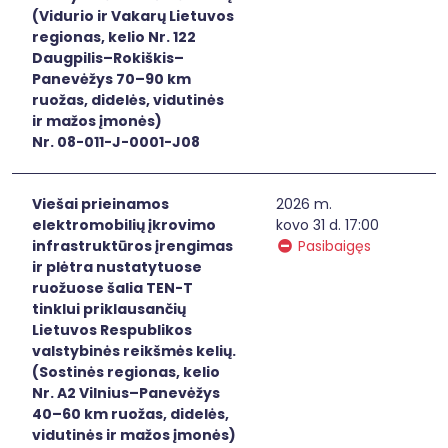
(Vidurio ir Vakarų Lietuvos
regionas, kelio Nr. 122
Daugpilis–Rokiškis–
Panevėžys 70–90 km
ruožas, didelės, vidutinės
ir mažos įmonės)
Nr. 08-011-J-0001-J08
Viešai prieinamos
2026 m.
elektromobilių įkrovimo
kovo 31 d. 17:00
infrastruktūros įrengimas
Pasibaigęs
ir plėtra nustatytuose
ruožuose šalia TEN-T
tinklui priklausančių
Lietuvos Respublikos
valstybinės reikšmės kelių.
(Sostinės regionas, kelio
Nr. A2 Vilnius–Panevėžys
40–60 km ruožas, didelės,
vidutinės ir mažos įmonės)