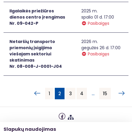
Ilgalaikės priežiūros
2025 m.
dienos centro įrengimas
spalio 01 d. 17:00
Nr. 09-042-P
Pasibaigęs
Netaršių transporto
2026 m.
priemonių įsigijimo
gegužės 26 d. 17:00
viešajam sektoriui
Pasibaigęs
skatinimas
Nr. 08-008-J-0001-J04
1
2
3
4
…
15
Privatumo politika
Slapukų naudojimas