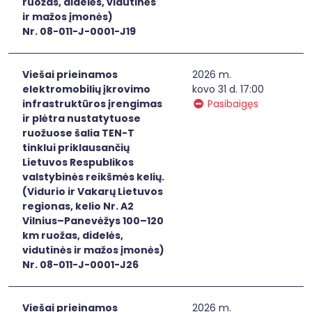
ruožas, didelės, vidutinės
ir mažos įmonės)
Nr. 08-011-J-0001-J19
Viešai prieinamos
2026 m.
elektromobilių įkrovimo
kovo 31 d. 17:00
infrastruktūros įrengimas
Pasibaigęs
ir plėtra nustatytuose
ruožuose šalia TEN-T
tinklui priklausančių
Lietuvos Respublikos
valstybinės reikšmės kelių.
(Vidurio ir Vakarų Lietuvos
regionas, kelio Nr. A2
Vilnius–Panevėžys 100–120
km ruožas, didelės,
vidutinės ir mažos įmonės)
Nr. 08-011-J-0001-J26
Viešai prieinamos
2026 m.