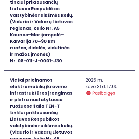
tinklui priklausančių
Lietuvos Respublikos
valstybinės reikšmės kelių.
(Vidurio ir Vakarų Lietuvos
regionas, kelio Nr. A5
Kaunas–Marijampolė–
Kalvarija 70–90 km
ruožas, didelės, vidutinės
ir mažos įmonės)
Nr. 08-011-J-0001-J30
Viešai prieinamos
2026 m.
elektromobilių įkrovimo
kovo 31 d. 17:00
infrastruktūros įrengimas
Pasibaigęs
ir plėtra nustatytuose
ruožuose šalia TEN-T
tinklui priklausančių
Lietuvos Respublikos
valstybinės reikšmės kelių.
(Vidurio ir Vakarų Lietuvos
regionas, kelio Nr. A6