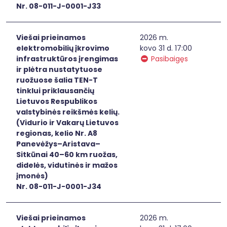
Nr. 08-011-J-0001-J33
Viešai prieinamos
2026 m.
elektromobilių įkrovimo
kovo 31 d. 17:00
infrastruktūros įrengimas
Pasibaigęs
ir plėtra nustatytuose
ruožuose šalia TEN-T
tinklui priklausančių
Lietuvos Respublikos
valstybinės reikšmės kelių.
(Vidurio ir Vakarų Lietuvos
regionas, kelio Nr. A8
Panevėžys–Aristava–
Sitkūnai 40–60 km ruožas,
didelės, vidutinės ir mažos
įmonės)
Nr. 08-011-J-0001-J34
Viešai prieinamos
2026 m.