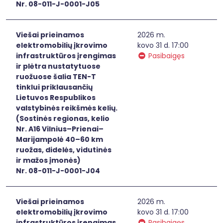
Nr. 08-011-J-0001-J05
Viešai prieinamos
2026 m.
elektromobilių įkrovimo
kovo 31 d. 17:00
infrastruktūros įrengimas
Pasibaigęs
ir plėtra nustatytuose
ruožuose šalia TEN-T
tinklui priklausančių
Lietuvos Respublikos
valstybinės reikšmės kelių.
(Sostinės regionas, kelio
Nr. A16 Vilnius–Prienai–
Marijampolė 40–60 km
ruožas, didelės, vidutinės
ir mažos įmonės)
Nr. 08-011-J-0001-J04
Viešai prieinamos
2026 m.
elektromobilių įkrovimo
kovo 31 d. 17:00
infrastruktūros įrengimas
Pasibaigęs