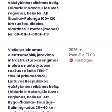
valstybinės reikšmės kelių.
(Vidurio ir Vakarų Lietuvos
regionas, kelio Nr. A11
Šiauliai–Palanga 100–120
km ruožas, didelės,
vidutinės ir mažos įmonės)
Nr. 08-011-J-0001-J18
Viešai prieinamos
2026 m.
elektromobilių įkrovimo
kovo 31 d. 17:00
infrastruktūros įrengimas
Pasibaigęs
ir plėtra nustatytuose
ruožuose šalia TEN-T
tinklui priklausančių
Lietuvos Respublikos
valstybinės reikšmės kelių.
(Vidurio ir Vakarų Lietuvos
regionas, kelio Nr. A12
Ryga–Šiauliai–Tauragė–
Kaliningradas 20–40 km