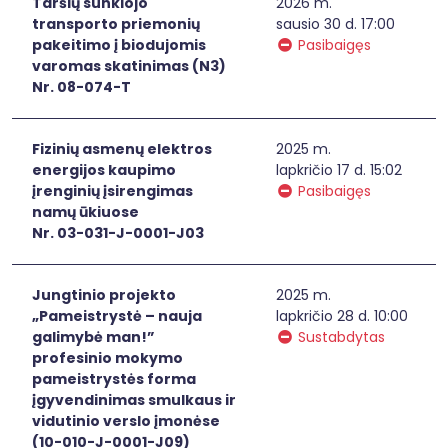
Taršių sunkiojo
2026 m.
transporto priemonių
sausio 30 d. 17:00
pakeitimo į biodujomis
Pasibaigęs
varomas skatinimas (N3)
Nr. 08-074-T
Fizinių asmenų elektros
2025 m.
energijos kaupimo
lapkričio 17 d. 15:02
įrenginių įsirengimas
Pasibaigęs
namų ūkiuose
Nr. 03-031-J-0001-J03
Jungtinio projekto
2025 m.
„Pameistrystė – nauja
lapkričio 28 d. 10:00
galimybė man!”
Sustabdytas
profesinio mokymo
pameistrystės forma
įgyvendinimas smulkaus ir
vidutinio verslo įmonėse
(10-010-J-0001-J09)