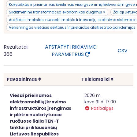
Kokybiškas ir prieinamas švietimas visą gyvenimą kiekvienam gyvent
Skaitmeninė transformacija ekonomikos augimui ×
Žalioji Lietu
Aukštasis mokslas, nuosekli mokslo ir inovacijų skatinimo sistema ir 
Veiksmingas viešasis sektorius ir prielaidos atsitiesti po pandemijos
Rezultatai:
ATSTATYTI RIKIAVIMO
CSV
366
PARAMETRUS
Rikiuoti
Rikiuoti
Pavadinimas
Teikiama iki
Viešai prieinamos
2026 m.
elektromobilių įkrovimo
kovo 31 d. 17:00
infrastruktūros įrengimas
Pasibaigęs
ir plėtra nustatytuose
ruožuose šalia TEN-T
tinklui priklausančių
Lietuvos Respublikos