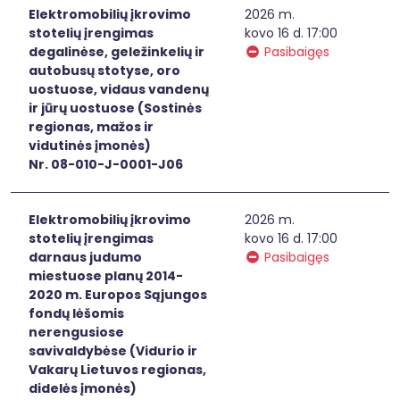
Elektromobilių įkrovimo
2026 m.
stotelių įrengimas
kovo 16 d. 17:00
degalinėse, geležinkelių ir
Pasibaigęs
autobusų stotyse, oro
uostuose, vidaus vandenų
ir jūrų uostuose (Sostinės
regionas, mažos ir
vidutinės įmonės)
Nr. 08-010-J-0001-J06
Elektromobilių įkrovimo
2026 m.
stotelių įrengimas
kovo 16 d. 17:00
darnaus judumo
Pasibaigęs
miestuose planų 2014-
2020 m. Europos Sąjungos
fondų lėšomis
nerengusiose
savivaldybėse (Vidurio ir
Vakarų Lietuvos regionas,
didelės įmonės)