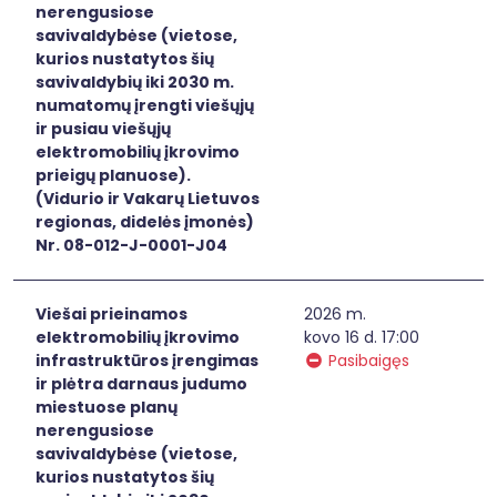
nerengusiose
savivaldybėse (vietose,
kurios nustatytos šių
savivaldybių iki 2030 m.
numatomų įrengti viešųjų
ir pusiau viešųjų
elektromobilių įkrovimo
prieigų planuose).
(Vidurio ir Vakarų Lietuvos
regionas, didelės įmonės)
Nr. 08-012-J-0001-J04
Viešai prieinamos
2026 m.
elektromobilių įkrovimo
kovo 16 d. 17:00
infrastruktūros įrengimas
Pasibaigęs
ir plėtra darnaus judumo
miestuose planų
nerengusiose
savivaldybėse (vietose,
kurios nustatytos šių