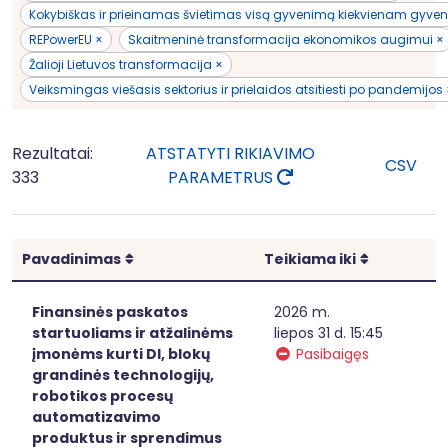
Kokybiškas ir prieinamas švietimas visą gyvenimą kiekvienam gyvent
REPowerEU ×
Skaitmeninė transformacija ekonomikos augimui ×
Žalioji Lietuvos transformacija ×
Veiksmingas viešasis sektorius ir prielaidos atsitiesti po pandemijos
Rezultatai:
ATSTATYTI RIKIAVIMO
CSV
333
PARAMETRUS
Rikiuoti
Rikiuoti
Pavadinimas
Teikiama iki
Finansinės paskatos
2026 m.
startuoliams ir atžalinėms
liepos 31 d. 15:45
įmonėms kurti DI, blokų
Pasibaigęs
grandinės technologijų,
robotikos procesų
automatizavimo
produktus ir sprendimus