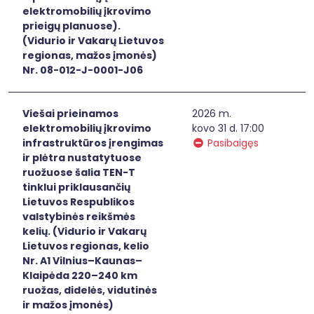
elektromobilių įkrovimo
prieigų planuose).
(Vidurio ir Vakarų Lietuvos
regionas, mažos įmonės)
Nr. 08-012-J-0001-J06
Viešai prieinamos
2026 m.
elektromobilių įkrovimo
kovo 31 d. 17:00
infrastruktūros įrengimas
Pasibaigęs
ir plėtra nustatytuose
ruožuose šalia TEN-T
tinklui priklausančių
Lietuvos Respublikos
valstybinės reikšmės
kelių. (Vidurio ir Vakarų
Lietuvos regionas, kelio
Nr. A1 Vilnius–Kaunas–
Klaipėda 220–240 km
ruožas, didelės, vidutinės
ir mažos įmonės)