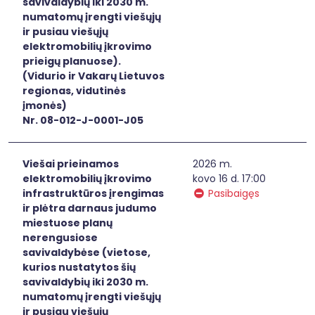
savivaldybių iki 2030 m.
numatomų įrengti viešųjų
ir pusiau viešųjų
elektromobilių įkrovimo
prieigų planuose).
(Vidurio ir Vakarų Lietuvos
regionas, vidutinės
įmonės)
Nr. 08-012-J-0001-J05
Viešai prieinamos
2026 m.
elektromobilių įkrovimo
kovo 16 d. 17:00
infrastruktūros įrengimas
Pasibaigęs
ir plėtra darnaus judumo
miestuose planų
nerengusiose
savivaldybėse (vietose,
kurios nustatytos šių
savivaldybių iki 2030 m.
numatomų įrengti viešųjų
ir pusiau viešųjų