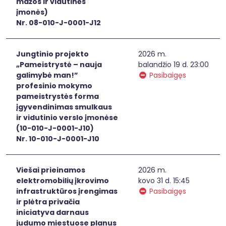
mažos ir vidutinės
įmonės)
Nr. 08-010-J-0001-J12
Jungtinio projekto
2026 m.
„Pameistrystė – nauja
balandžio 19 d. 23:00
galimybė man!”
Pasibaigęs
profesinio mokymo
pameistrystės forma
įgyvendinimas smulkaus
ir vidutinio verslo įmonėse
(10-010-J-0001-J10)
Nr. 10-010-J-0001-J10
Viešai prieinamos
2026 m.
elektromobilių įkrovimo
kovo 31 d. 15:45
infrastruktūros įrengimas
Pasibaigęs
ir plėtra privačia
iniciatyva darnaus
judumo miestuose planus