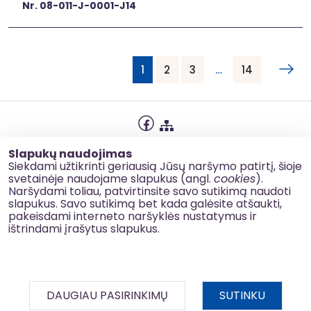
Nr. 08-011-J-0001-J14
1
2
3
…
14
Privatumo politika
Slapukų naudojimas
Slapukų naudojimas
Siekdami užtikrinti geriausią Jūsų naršymo patirtį, šioje
svetainėje naudojame slapukus (angl.
cookies
).
Korupcijos prevencija
Naršydami toliau, patvirtinsite savo sutikimą naudoti
slapukus. Savo sutikimą bet kada galėsite atšaukti,
Kontaktai
pakeisdami interneto naršyklės nustatymus ir
ištrindami įrašytus slapukus.
© 2026 esinvesticijos.lt
DAUGIAU PASIRINKIMŲ
SUTINKU