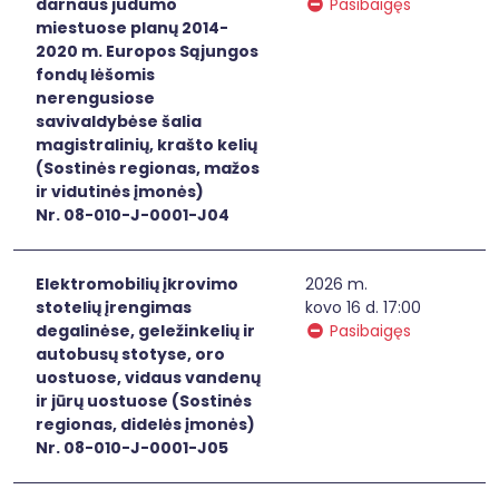
darnaus judumo
Pasibaigęs
miestuose planų 2014-
2020 m. Europos Sąjungos
fondų lėšomis
nerengusiose
savivaldybėse šalia
magistralinių, krašto kelių
(Sostinės regionas, mažos
ir vidutinės įmonės)
Nr. 08-010-J-0001-J04
Elektromobilių įkrovimo
2026 m.
stotelių įrengimas
kovo 16 d. 17:00
degalinėse, geležinkelių ir
Pasibaigęs
autobusų stotyse, oro
uostuose, vidaus vandenų
ir jūrų uostuose (Sostinės
regionas, didelės įmonės)
Nr. 08-010-J-0001-J05