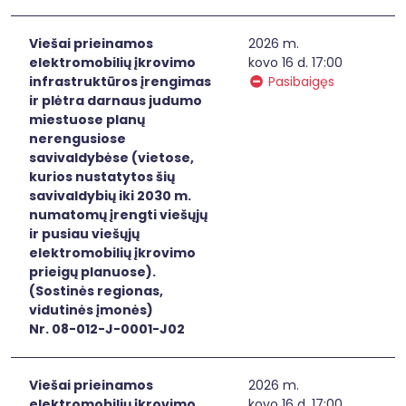
Viešai prieinamos
2026 m.
elektromobilių įkrovimo
kovo 16 d. 17:00
infrastruktūros įrengimas
Pasibaigęs
ir plėtra darnaus judumo
miestuose planų
nerengusiose
savivaldybėse (vietose,
kurios nustatytos šių
savivaldybių iki 2030 m.
numatomų įrengti viešųjų
ir pusiau viešųjų
elektromobilių įkrovimo
prieigų planuose).
(Sostinės regionas,
vidutinės įmonės)
Nr. 08-012-J-0001-J02
Viešai prieinamos
2026 m.
elektromobilių įkrovimo
kovo 16 d. 17:00