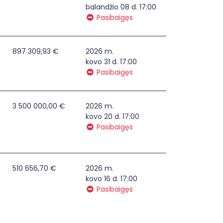
balandžio 08 d. 17:00
Pasibaigęs
udarymas
897 309,93 €
2026 m.
kovo 31 d. 17:00
Pasibaigęs
 reikšmės kelių (EGADP)
3 500 000,00 €
2026 m.
kovo 20 d. 17:00
Pasibaigęs
iestuose planų 2014-2020 m. Europos Sąjungos fondų lėšom
510 656,70 €
2026 m.
kovo 16 d. 17:00
Pasibaigęs