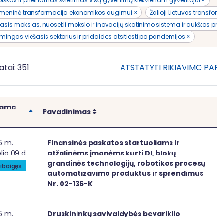
iškas ir prieinamas švietimas visą gyvenimą kiekvienam gyventojui ×
tmeninė transformacija ekonomikos augimui ×
Žalioji Lietuvos transf
asis mokslas, nuosekli mokslo ir inovacijų skatinimo sistema ir aukštos pr
mingas viešasis sektorius ir prielaidos atsitiesti po pandemijos ×
atai: 351
ATSTATYTI RIKIAVIMO P
iama
Rikiuoti
Rikiuoti
Pavadinimas
ansinės paskatos startuoliams ir atžalinėms įmonėms kurti
6 m.
Finansinės paskatos startuoliams ir
elio 09 d.
atžalinėms įmonėms kurti DI, blokų
grandinės technologijų, robotikos procesų
ibaigęs
automatizavimo produktus ir sprendimus
Nr. 02-136-K
skininkų savivaldybės bevariklio transporto infrastruktūr
6 m.
Druskininkų savivaldybės bevariklio