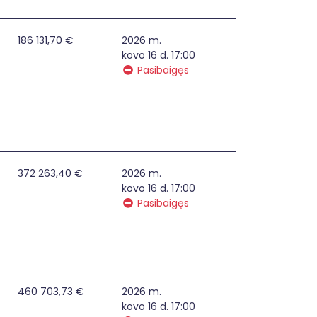
estuose planų 2014-2020 m. Europos Sąjungos fondų lėšomis
186 131,70 €
2026 m.
kovo 16 d. 17:00
Pasibaigęs
iestuose planų 2014-2020 m. Europos Sąjungos fondų lėšomi
372 263,40 €
2026 m.
kovo 16 d. 17:00
Pasibaigęs
stuose planų 2014-2020 m. Europos Sąjungos fondų lėšomis 
460 703,73 €
2026 m.
kovo 16 d. 17:00