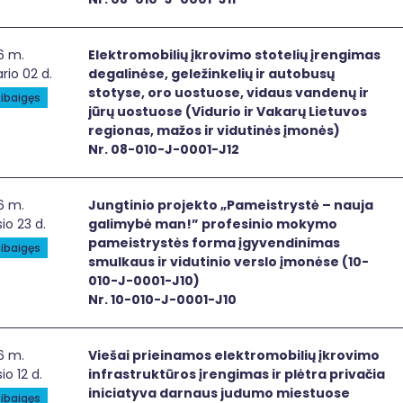
ktromobilių įkrovimo stotelių įrengimas degalinėse, geležin
6 m.
Elektromobilių įkrovimo stotelių įrengimas
rio 02 d.
degalinėse, geležinkelių ir autobusų
stotyse, oro uostuose, vidaus vandenų ir
ibaigęs
jūrų uostuose (Vidurio ir Vakarų Lietuvos
regionas, mažos ir vidutinės įmonės)
Nr. 08-010-J-0001-J12
gtinio projekto „Pameistrystė – nauja galimybė man!” pro
6 m.
Jungtinio projekto „Pameistrystė – nauja
io 23 d.
galimybė man!” profesinio mokymo
pameistrystės forma įgyvendinimas
ibaigęs
smulkaus ir vidutinio verslo įmonėse (10-
010-J-0001-J10)
Nr. 10-010-J-0001-J10
šai prieinamos elektromobilių įkrovimo infrastruktūros įr
6 m.
Viešai prieinamos elektromobilių įkrovimo
io 12 d.
infrastruktūros įrengimas ir plėtra privačia
iniciatyva darnaus judumo miestuose
ibaigęs