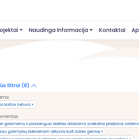
rojektai
Naudinga informacija
Kontaktai
Ap
s filtrai (8)
rama
s kartos Lietuva ×
onentas
ri grėsmėms ir pasirengusi ateities iššūkiams sveikatos priežiūros sistem
au galimybių kiekvienam aktyviai kurti šalies gerovę ×