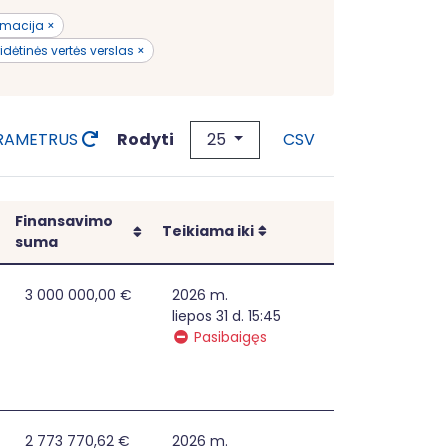
ormacija ×
idėtinės vertės verslas ×
25
Rodyti
ARAMETRUS
CSV
Finansavimo
Rikiuoti
Rikiuoti
Teikiama iki
suma
 DI, blokų grandinės technologijų, robotikos procesų auto
3 000 000,00 €
2026 m.
liepos 31 d. 15:45
Pasibaigęs
os įrengimas
2 773 770,62 €
2026 m.