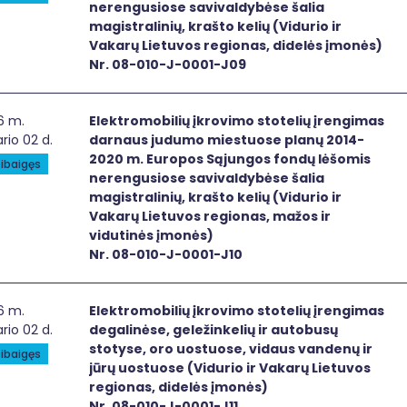
nerengusiose savivaldybėse šalia
magistralinių, krašto kelių (Vidurio ir
Vakarų Lietuvos regionas, didelės įmonės)
Nr. 08-010-J-0001-J09
ktromobilių įkrovimo stotelių įrengimas darnaus judumo mie
6 m.
Elektromobilių įkrovimo stotelių įrengimas
rio 02 d.
darnaus judumo miestuose planų 2014-
2020 m. Europos Sąjungos fondų lėšomis
ibaigęs
nerengusiose savivaldybėse šalia
magistralinių, krašto kelių (Vidurio ir
Vakarų Lietuvos regionas, mažos ir
vidutinės įmonės)
Nr. 08-010-J-0001-J10
ktromobilių įkrovimo stotelių įrengimas degalinėse, geležin
6 m.
Elektromobilių įkrovimo stotelių įrengimas
rio 02 d.
degalinėse, geležinkelių ir autobusų
stotyse, oro uostuose, vidaus vandenų ir
ibaigęs
jūrų uostuose (Vidurio ir Vakarų Lietuvos
regionas, didelės įmonės)
Nr. 08-010-J-0001-J11