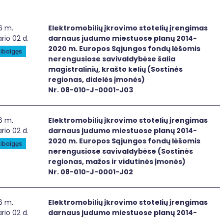
ktromobilių įkrovimo stotelių įrengimas darnaus judumo mi
6 m.
Elektromobilių įkrovimo stotelių įrengimas
rio 02 d.
darnaus judumo miestuose planų 2014-
2020 m. Europos Sąjungos fondų lėšomis
ibaigęs
nerengusiose savivaldybėse šalia
magistralinių, krašto kelių (Sostinės
regionas, didelės įmonės)
Nr. 08-010-J-0001-J03
ktromobilių įkrovimo stotelių įrengimas darnaus judumo m
6 m.
Elektromobilių įkrovimo stotelių įrengimas
rio 02 d.
darnaus judumo miestuose planų 2014-
2020 m. Europos Sąjungos fondų lėšomis
ibaigęs
nerengusiose savivaldybėse (Sostinės
regionas, mažos ir vidutinės įmonės)
Nr. 08-010-J-0001-J02
ktromobilių įkrovimo stotelių įrengimas darnaus judumo mie
6 m.
Elektromobilių įkrovimo stotelių įrengimas
rio 02 d.
darnaus judumo miestuose planų 2014-