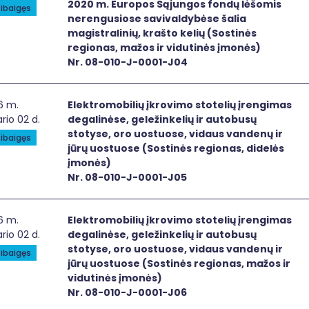
2020 m. Europos Sąjungos fondų lėšomis
ibaigęs
nerengusiose savivaldybėse šalia
magistralinių, krašto kelių (Sostinės
regionas, mažos ir vidutinės įmonės)
Nr. 08-010-J-0001-J04
ktromobilių įkrovimo stotelių įrengimas degalinėse, geležin
6 m.
Elektromobilių įkrovimo stotelių įrengimas
rio 02 d.
degalinėse, geležinkelių ir autobusų
stotyse, oro uostuose, vidaus vandenų ir
ibaigęs
jūrų uostuose (Sostinės regionas, didelės
įmonės)
Nr. 08-010-J-0001-J05
ktromobilių įkrovimo stotelių įrengimas degalinėse, geležin
6 m.
Elektromobilių įkrovimo stotelių įrengimas
rio 02 d.
degalinėse, geležinkelių ir autobusų
stotyse, oro uostuose, vidaus vandenų ir
ibaigęs
jūrų uostuose (Sostinės regionas, mažos ir
vidutinės įmonės)
Nr. 08-010-J-0001-J06