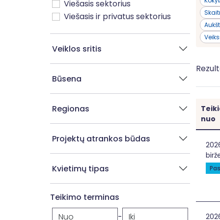
Kokyb
Viešasis sektorius
Skai
Viešasis ir privatus sektorius
Aukšt
Veiks
Veiklos sritis
Rezult
Būsena
Regionas
Teik
nuo
Projektų atrankos būdas
Fin
202
birž
Kvietimų tipas
Pas
Teikimo terminas
-
Dru
202