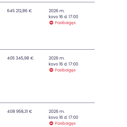
estuose planų 2014-2020 m. Europos Sąjungos fondų lėšomi
645 212,86 €
2026 m.
kovo 16 d. 17:00
Pasibaigęs
estuose planų 2014-2020 m. Europos Sąjungos fondų lėšomis
405 345,98 €
2026 m.
kovo 16 d. 17:00
Pasibaigęs
stuose planų 2014-2020 m. Europos Sąjungos fondų lėšomis 
408 958,31 €
2026 m.
kovo 16 d. 17:00
Pasibaigęs