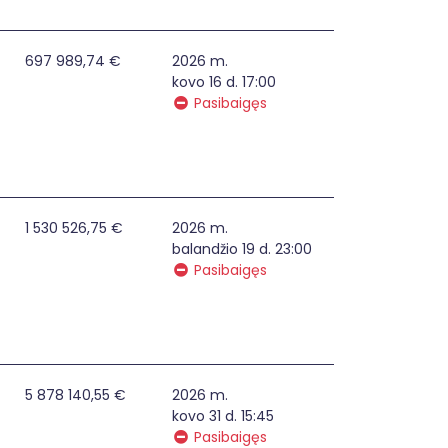
kelių ir autobusų stotyse, oro uostuose, vidaus vandenų ir 
697 989,74 €
2026 m.
kovo 16 d. 17:00
Pasibaigęs
fesinio mokymo pameistrystės forma įgyvendinimas smulkau
1 530 526,75 €
2026 m.
balandžio 19 d. 23:00
Pasibaigęs
engimas ir plėtra privačia iniciatyva darnaus judumo mies
5 878 140,55 €
2026 m.
kovo 31 d. 15:45
Pasibaigęs