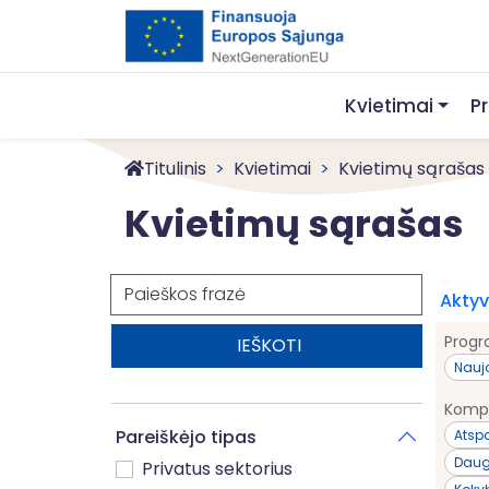
Kvietimai
P
Titulinis
Kvietimai
Kvietimų sąrašas
Kvietimų sąrašas
Paieška
Aktyvū
Prog
Naujo
Komp
Pareiškėjo tipas
Atspa
Daugi
Privatus sektorius