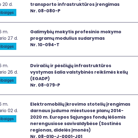
 20 d.
transporto infrastruktūros įrengimas
Nr. 08-080-P
ibaigęs
imybių mokytis profesinio mokymo programų modulius s
6 m.
Galimybių mokytis profesinio mokymo
rio 27 d.
programų modulius sudarymas
Nr. 10-094-T
ibaigęs
račių ir pėsčiųjų infrastruktūros vystymas šalia valstybinės
6 m.
Dviračių ir pėsčiųjų infrastruktūros
rio 26 d.
vystymas šalia valstybinės reikšmės kelių
(EGADP)
ibaigęs
Nr. 08-079-P
ktromobilių įkrovimo stotelių įrengimas darnaus judumo m
6 m.
Elektromobilių įkrovimo stotelių įrengimas
rio 02 d.
darnaus judumo miestuose planų 2014-
2020 m. Europos Sąjungos fondų lėšomis
ibaigęs
nerengusiose savivaldybėse (Sostinės
regionas, didelės įmonės)
Nr. 08-010-J-0001-J01