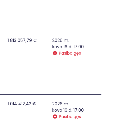
stuose planų 2014-2020 m. Europos Sąjungos fondų lėšomis 
1 813 057,79 €
2026 m.
kovo 16 d. 17:00
Pasibaigęs
kelių ir autobusų stotyse, oro uostuose, vidaus vandenų ir 
1 014 412,42 €
2026 m.
kovo 16 d. 17:00
Pasibaigęs