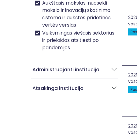
Aukštasis mokslas, nuosekli
mokslo ir inovacijų skatinimo
sistema ir aukštos pridėtinės
Ele
202
vasa
vertės verslas
Veiksmingas viešasis sektorius
Pas
ir prielaidos atsitiesti po
pandemijos
Administruojanti institucija
Ele
202
vasa
Atsakinga institucija
Pas
Ele
202
vasa