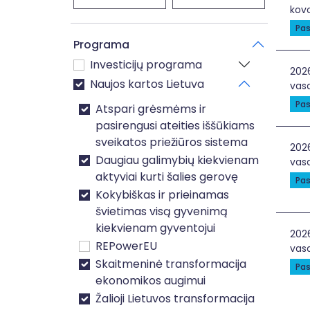
kovo
Pas
Programa
Investicijų programa
Gal
202
Naujos kartos Lietuva
vasa
Pas
Atspari grėsmėms ir
pasirengusi ateities iššūkiams
sveikatos priežiūros sistema
Dvi
202
Daugiau galimybių kiekvienam
vasa
aktyviai kurti šalies gerovę
Pas
Kokybiškas ir prieinamas
švietimas visą gyvenimą
kiekvienam gyventojui
Ele
202
REPowerEU
vasa
Skaitmeninė transformacija
Pas
ekonomikos augimui
Žalioji Lietuvos transformacija