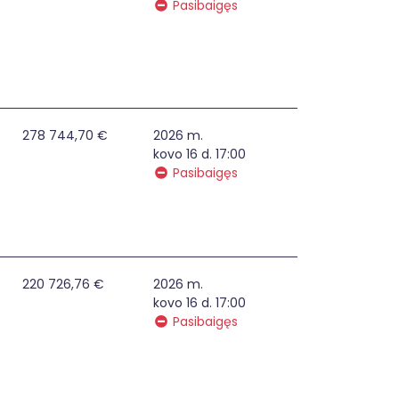
Pasibaigęs
kelių ir autobusų stotyse, oro uostuose, vidaus vandenų ir 
278 744,70 €
2026 m.
kovo 16 d. 17:00
Pasibaigęs
kelių ir autobusų stotyse, oro uostuose, vidaus vandenų ir 
220 726,76 €
2026 m.
kovo 16 d. 17:00
Pasibaigęs