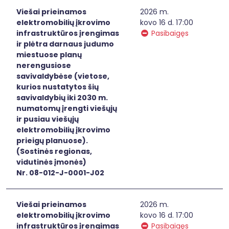
Viešai prieinamos
2026 m.
elektromobilių įkrovimo
kovo 16 d. 17:00
infrastruktūros įrengimas
Pasibaigęs
ir plėtra darnaus judumo
miestuose planų
nerengusiose
savivaldybėse (vietose,
kurios nustatytos šių
savivaldybių iki 2030 m.
numatomų įrengti viešųjų
ir pusiau viešųjų
elektromobilių įkrovimo
prieigų planuose).
(Sostinės regionas,
vidutinės įmonės)
Nr. 08-012-J-0001-J02
Viešai prieinamos
2026 m.
elektromobilių įkrovimo
kovo 16 d. 17:00
infrastruktūros įrengimas
Pasibaigęs