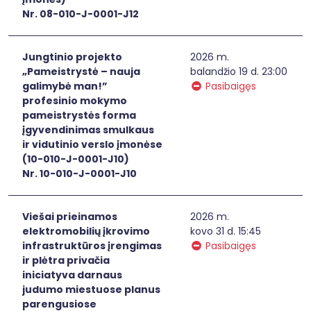
Nr. 08-010-J-0001-J12
Jungtinio projekto
2026 m.
„Pameistrystė – nauja
balandžio 19 d. 23:00
galimybė man!”
Pasibaigęs
profesinio mokymo
pameistrystės forma
įgyvendinimas smulkaus
ir vidutinio verslo įmonėse
(10-010-J-0001-J10)
Nr. 10-010-J-0001-J10
Viešai prieinamos
2026 m.
elektromobilių įkrovimo
kovo 31 d. 15:45
infrastruktūros įrengimas
Pasibaigęs
ir plėtra privačia
iniciatyva darnaus
judumo miestuose planus
parengusiose