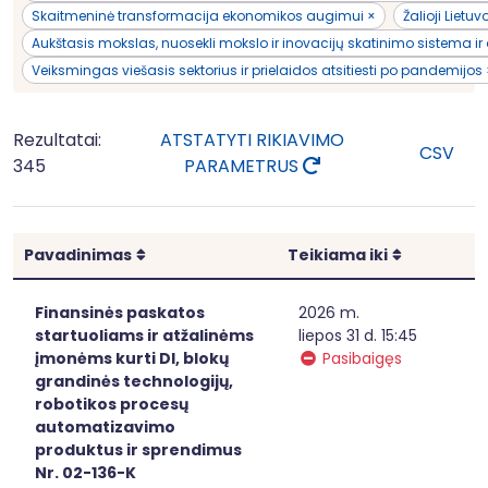
Skaitmeninė transformacija ekonomikos augimui ×
Žalioji Lietu
Aukštasis mokslas, nuosekli mokslo ir inovacijų skatinimo sistema ir 
Veiksmingas viešasis sektorius ir prielaidos atsitiesti po pandemijos
Rezultatai:
ATSTATYTI RIKIAVIMO
CSV
345
PARAMETRUS
Rikiuoti
Rikiuoti
Pavadinimas
Teikiama iki
Finansinės paskatos
2026 m.
startuoliams ir atžalinėms
liepos 31 d. 15:45
įmonėms kurti DI, blokų
Pasibaigęs
grandinės technologijų,
robotikos procesų
automatizavimo
produktus ir sprendimus
Nr. 02-136-K