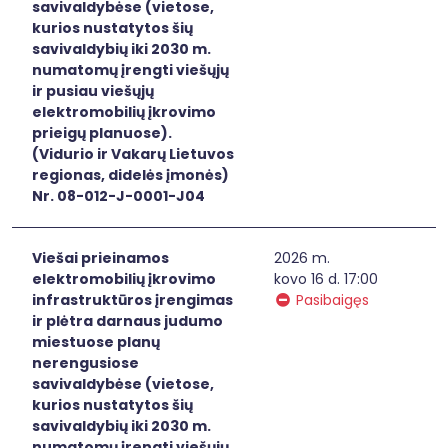
savivaldybėse (vietose,
kurios nustatytos šių
savivaldybių iki 2030 m.
numatomų įrengti viešųjų
ir pusiau viešųjų
elektromobilių įkrovimo
prieigų planuose).
(Vidurio ir Vakarų Lietuvos
regionas, didelės įmonės)
Nr. 08-012-J-0001-J04
Viešai prieinamos
2026 m.
elektromobilių įkrovimo
kovo 16 d. 17:00
infrastruktūros įrengimas
Pasibaigęs
ir plėtra darnaus judumo
miestuose planų
nerengusiose
savivaldybėse (vietose,
kurios nustatytos šių
savivaldybių iki 2030 m.
numatomų įrengti viešųjų