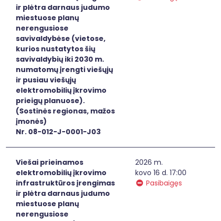
ir plėtra darnaus judumo
miestuose planų
nerengusiose
savivaldybėse (vietose,
kurios nustatytos šių
savivaldybių iki 2030 m.
numatomų įrengti viešųjų
ir pusiau viešųjų
elektromobilių įkrovimo
prieigų planuose).
(Sostinės regionas, mažos
įmonės)
Nr. 08-012-J-0001-J03
Viešai prieinamos
2026 m.
elektromobilių įkrovimo
kovo 16 d. 17:00
infrastruktūros įrengimas
Pasibaigęs
ir plėtra darnaus judumo
miestuose planų
nerengusiose