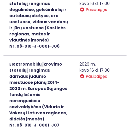
stotelių įrengimas
kovo 16 d. 17:00
degalinėse, geležinkelių ir
Pasibaigęs
autobusų stotyse, oro
uostuose, vidaus vandenų
ir jūrų uostuose (Sostinės
regionas, mažos ir
vidutinės įmonės)
Nr. 08-010-J-0001-J06
Elektromobilių įkrovimo
2026 m.
stotelių įrengimas
kovo 16 d. 17:00
darnaus judumo
Pasibaigęs
miestuose planų 2014-
2020 m. Europos Sąjungos
fondų lėšomis
nerengusiose
savivaldybėse (Vidurio ir
Vakarų Lietuvos regionas,
didelės įmonės)
Nr. 08-010-J-0001-J07