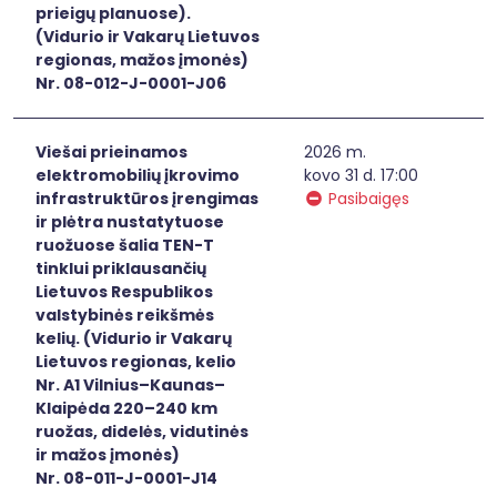
prieigų planuose).
(Vidurio ir Vakarų Lietuvos
regionas, mažos įmonės)
Nr. 08-012-J-0001-J06
Viešai prieinamos
2026 m.
elektromobilių įkrovimo
kovo 31 d. 17:00
infrastruktūros įrengimas
Pasibaigęs
ir plėtra nustatytuose
ruožuose šalia TEN-T
tinklui priklausančių
Lietuvos Respublikos
valstybinės reikšmės
kelių. (Vidurio ir Vakarų
Lietuvos regionas, kelio
Nr. A1 Vilnius–Kaunas–
Klaipėda 220–240 km
ruožas, didelės, vidutinės
ir mažos įmonės)
Nr. 08-011-J-0001-J14