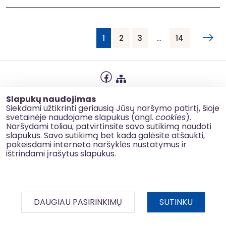
1
2
3
…
14
Privatumo politika
Slapukų naudojimas
Slapukų naudojimas
Siekdami užtikrinti geriausią Jūsų naršymo patirtį, šioje
svetainėje naudojame slapukus (angl.
cookies
).
Korupcijos prevencija
Naršydami toliau, patvirtinsite savo sutikimą naudoti
slapukus. Savo sutikimą bet kada galėsite atšaukti,
Kontaktai
pakeisdami interneto naršyklės nustatymus ir
ištrindami įrašytus slapukus.
© 2026 esinvesticijos.lt
DAUGIAU PASIRINKIMŲ
SUTINKU
BDAR