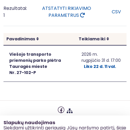
Rezultatai:
ATSTATYTI RIKIAVIMO
CSV
1
PARAMETRUS
Rikiuoti
Rikiuoti
Pavadinimas
Teikiama iki
Viešojo transporto
2026 m.
priemonių parko plėtra
rugpjūčio 31 d. 17:00
Tauragės mieste
Liko 22 d. 11 val.
Nr. 27-102-P
Privatumo politika
Slapukų naudojimas
Slapukų naudojimas
Siekdami užtikrinti geriausią Jūsų naršymo patirtį, šioje