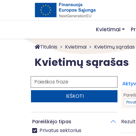
Kvietimai
P
Titulinis
Kvietimai
Kvietimų sąrašas
Kvietimų sąrašas
Paieška
Aktyvū
Pareiš
Priva
Pareiškėjo tipas
Rezult
Privatus sektorius