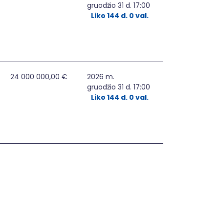
gruodžio 31 d. 17:00
Liko 144 d. 0 val.
MŲ DIEGIMAS, PRITAIKANT ELEKTROS ENERGIJOS SKIRSTOMUO
24 000 000,00 €
2026 m.
gruodžio 31 d. 17:00
Liko 144 d. 0 val.