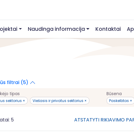
rojektai
Naudinga informacija
Kontaktai
Ap
s filtrai (5)
kėjo tipas
Būsena
tus sektorius ×
Viešasis ir privatus sektorius ×
Paskelbtas ×
atai: 5
ATSTATYTI RIKIAVIMO P