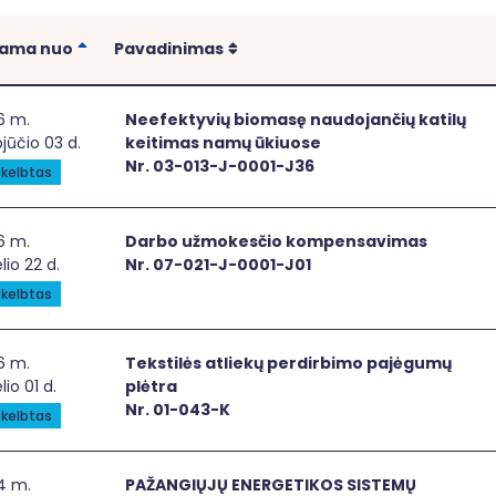
Rikiuoti
Rikiuoti
iama nuo
Pavadinimas
fektyvių biomasę naudojančių katilų keitimas namų ūkiuo
6 m.
Neefektyvių biomasę naudojančių katilų
jūčio 03 d.
keitimas namų ūkiuose
Nr. 03-013-J-0001-J36
kelbtas
bo užmokesčio kompensavimas
6 m.
Darbo užmokesčio kompensavimas
elio 22 d.
Nr. 07-021-J-0001-J01
kelbtas
stilės atliekų perdirbimo pajėgumų plėtra
6 m.
Tekstilės atliekų perdirbimo pajėgumų
lio 01 d.
plėtra
Nr. 01-043-K
kelbtas
ANGIŲJŲ ENERGETIKOS SISTEMŲ SKAITMENINIO VALDYMO SISTE
4 m.
PAŽANGIŲJŲ ENERGETIKOS SISTEMŲ