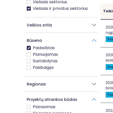
Viešasis sektorius
Viešasis ir privatus sektorius
Teik
Veiklos sritis
Nee
202
rugp
Pas
Būsena
Paskelbtas
Planuojamas
Dar
202
birž
Sustabdytas
Pasibaigęs
Pas
Tek
202
Regionas
birže
Pas
Projektų atrankos būdas
Planavimas
PAŽ
202