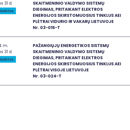
os 31 d.
SKAITMENINIO VALDYMO SISTEMŲ
DIEGIMAS, PRITAIKANT ELEKTROS
kelbtas
ENERGIJOS SKIRSTOMUOSIUS TINKLUS AEI
PLĖTRAI VIDURIO IR VAKARŲ LIETUVOJE
Nr. 03-015-T
ANGIŲJŲ ENERGETIKOS SISTEMŲ SKAITMENINIO VALDYMO SISTE
4 m.
PAŽANGIŲJŲ ENERGETIKOS SISTEMŲ
os 31 d.
SKAITMENINIO VALDYMO SISTEMŲ
DIEGIMAS, PRITAIKANT ELEKTROS
kelbtas
ENERGIJOS SKIRSTOMUOSIUS TINKLUS AEI
PLĖTRAI VISOJE LIETUVOJE
Nr. 03-024-T