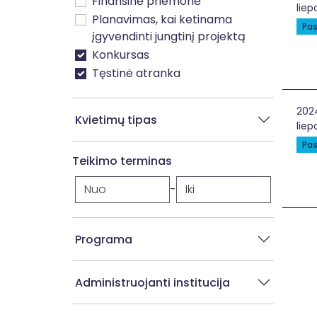
Finansinė priemonė
liep
Planavimas, kai ketinama
Pas
įgyvendinti jungtinį projektą
Konkursas
Tęstinė atranka
PAŽ
202
Kvietimų tipas
liep
Pas
Teikimo terminas
-
Programa
Administruojanti institucija