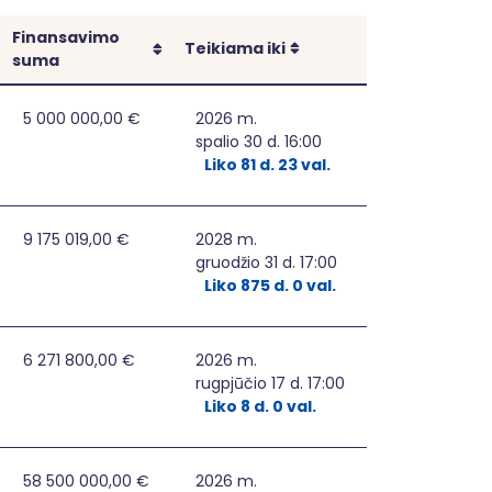
Finansavimo
Rikiuoti
Rikiuoti
Teikiama iki
suma
se
5 000 000,00 €
2026 m.
spalio 30 d. 16:00
Liko 81 d. 23 val.
9 175 019,00 €
2028 m.
gruodžio 31 d. 17:00
Liko 875 d. 0 val.
6 271 800,00 €
2026 m.
rugpjūčio 17 d. 17:00
Liko 8 d. 0 val.
MŲ DIEGIMAS, PRITAIKANT ELEKTROS ENERGIJOS SKIRSTOMUOS
58 500 000,00 €
2026 m.