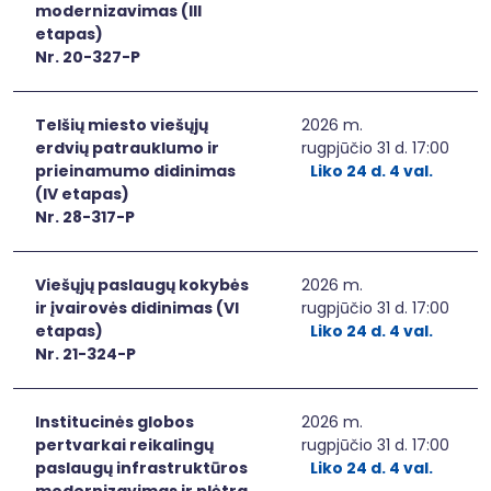
modernizavimas (III
etapas)
Nr. 20-327-P
Telšių miesto viešųjų
2026 m.
erdvių patrauklumo ir
rugpjūčio 31 d. 17:00
prieinamumo didinimas
Liko 24 d. 4 val.
(IV etapas)
Nr. 28-317-P
Viešųjų paslaugų kokybės
2026 m.
ir įvairovės didinimas (VI
rugpjūčio 31 d. 17:00
etapas)
Liko 24 d. 4 val.
Nr. 21-324-P
Institucinės globos
2026 m.
pertvarkai reikalingų
rugpjūčio 31 d. 17:00
paslaugų infrastruktūros
Liko 24 d. 4 val.
modernizavimas ir plėtra