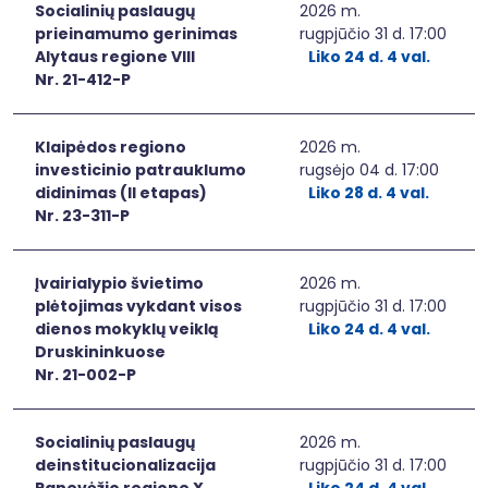
Socialinių paslaugų
2026 m.
prieinamumo gerinimas
rugpjūčio 31 d. 17:00
Alytaus regione VIII
Liko 24 d. 4 val.
Nr. 21-412-P
Klaipėdos regiono
2026 m.
investicinio patrauklumo
rugsėjo 04 d. 17:00
didinimas (II etapas)
Liko 28 d. 4 val.
Nr. 23-311-P
Įvairialypio švietimo
2026 m.
plėtojimas vykdant visos
rugpjūčio 31 d. 17:00
dienos mokyklų veiklą
Liko 24 d. 4 val.
Druskininkuose
Nr. 21-002-P
Socialinių paslaugų
2026 m.
deinstitucionalizacija
rugpjūčio 31 d. 17:00
Panevėžio regione X
Liko 24 d. 4 val.