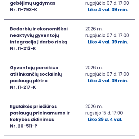
gebėjimų ugdymas
rugpjūčio 07 d. 17:00
Nr. 11-793-K
Liko 4 val. 39 min.
Bedarbių ir ekonomiškai
2026 m.
neaktyvių gyventojų
rugpjūčio 07 d. 17:00
integracija į darbo rinką
Liko 4 val. 39 min.
Nr. 11-213-K
Gyventojų poreikius
2026 m.
atitinkančių socialinių
rugpjūčio 07 d. 17:00
paslaugų plėtra
Liko 4 val. 39 min.
Nr. 11-217-K
Ilgalaikės priežiūros
2026 m.
paslaugų prieinamumo ir
rugsėjo 15 d. 17:00
kokybės didinimas
Liko 39 d. 4 val.
Nr. 20-511-P