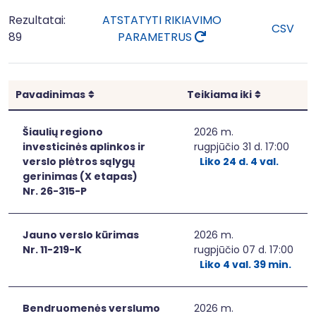
Rezultatai:
ATSTATYTI RIKIAVIMO
CSV
89
PARAMETRUS
Rikiuoti
Rikiuoti
Pavadinimas
Teikiama iki
Šiaulių regiono
2026 m.
investicinės aplinkos ir
rugpjūčio 31 d. 17:00
verslo plėtros sąlygų
Liko 24 d. 4 val.
gerinimas (X etapas)
Nr. 26-315-P
Jauno verslo kūrimas
2026 m.
Nr. 11-219-K
rugpjūčio 07 d. 17:00
Liko 4 val. 39 min.
Bendruomenės verslumo
2026 m.