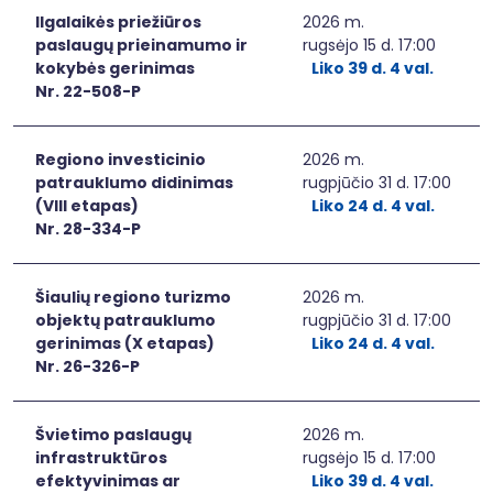
Ilgalaikės priežiūros
2026 m.
paslaugų prieinamumo ir
rugsėjo 15 d. 17:00
kokybės gerinimas
Liko 39 d. 4 val.
Nr. 22-508-P
Regiono investicinio
2026 m.
patrauklumo didinimas
rugpjūčio 31 d. 17:00
(VIII etapas)
Liko 24 d. 4 val.
Nr. 28-334-P
Šiaulių regiono turizmo
2026 m.
objektų patrauklumo
rugpjūčio 31 d. 17:00
gerinimas (X etapas)
Liko 24 d. 4 val.
Nr. 26-326-P
Švietimo paslaugų
2026 m.
infrastruktūros
rugsėjo 15 d. 17:00
efektyvinimas ar
Liko 39 d. 4 val.