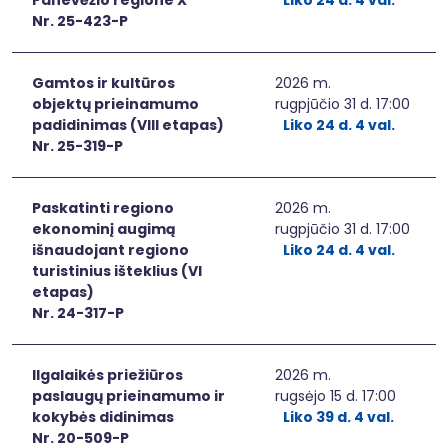
Nr. 25-423-P
Gamtos ir kultūros
2026 m.
objektų prieinamumo
rugpjūčio 31 d. 17:00
padidinimas (VIII etapas)
Liko 24 d. 4 val.
Nr. 25-319-P
Paskatinti regiono
2026 m.
ekonominį augimą
rugpjūčio 31 d. 17:00
išnaudojant regiono
Liko 24 d. 4 val.
turistinius išteklius (VI
etapas)
Nr. 24-317-P
Ilgalaikės priežiūros
2026 m.
paslaugų prieinamumo ir
rugsėjo 15 d. 17:00
kokybės didinimas
Liko 39 d. 4 val.
Nr. 20-509-P