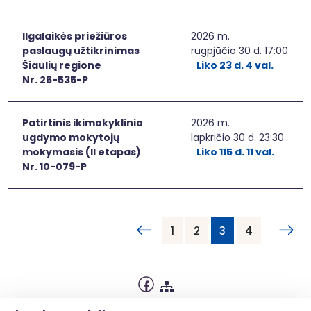
Ilgalaikės priežiūros
2026 m.
paslaugų užtikrinimas
rugpjūčio 30 d. 17:00
Šiaulių regione
Liko 23 d. 4 val.
Nr. 26-535-P
Patirtinis ikimokyklinio
2026 m.
ugdymo mokytojų
lapkričio 30 d. 23:30
mokymasis (II etapas)
Liko 115 d. 11 val.
Nr. 10-079-P
1
2
3
4
Privatumo politika