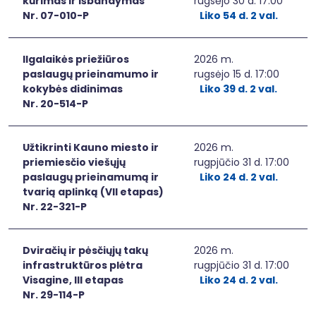
kūrimas ir išbandymas
rugsėjo 30 d. 17:00
Nr. 07-010-P
Liko 54 d. 2 val.
Ilgalaikės priežiūros
2026 m.
paslaugų prieinamumo ir
rugsėjo 15 d. 17:00
kokybės didinimas
Liko 39 d. 2 val.
Nr. 20-514-P
Užtikrinti Kauno miesto ir
2026 m.
priemiesčio viešųjų
rugpjūčio 31 d. 17:00
paslaugų prieinamumą ir
Liko 24 d. 2 val.
tvarią aplinką (VII etapas)
Nr. 22-321-P
Dviračių ir pėsčiųjų takų
2026 m.
infrastruktūros plėtra
rugpjūčio 31 d. 17:00
Visagine, III etapas
Liko 24 d. 2 val.
Nr. 29-114-P