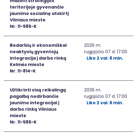
mažinti strategijos
teritorijoje gyvenančio
jaunimo socialinę atskirtį
Vilniaus mieste
Nr. 11-585-K
Bedarbių ir ekonomiškai
2026 m.
neaktyvių gyventojų
rugpjūčio 07 d. 17:00
integracija į darbo rinką
Liko 2 val. 6 min.
Kelmės mieste
Nr. 11-814-K
Užtikrinti visą reikalingą
2026 m.
pagalbą nedirbančio
rugpjūčio 07 d. 17:00
jaunimo integracijai į
Liko 2 val. 6 min.
darbo rinką Vilniaus
mieste
Nr. 11-586-K