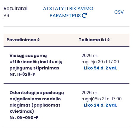
Rezultatai:
ATSTATYTI RIKIAVIMO
CSV
89
PARAMETRUS
Rikiuoti
Rikiuoti
Pavadinimas
Teikiama iki
Viešąjį saugumą
2026 m.
užtikrinančių institucijų
rugsėjo 30 d. 17:00
pajėgumų stiprinimas
Liko 54 d. 2 val.
Nr. 11-828-P
Odontologijos paslaugų
2026 m.
neįgaliesiems modelio
rugpjūčio 31 d. 17:00
diegimas (papildomas
Liko 24 d. 2 val.
kvietimas)
Nr. 09-090-P