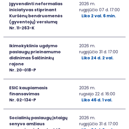
Įgyvendinti neformalias
2026 m.
iniciatyvas stiprinant
rugpjūčio 07 d. 17:00
Kuršėnų bendruomenės
Liko 2 val. 6 min.
(gyventojų) verslumą
Nr. 11-263-K
Ikimokyklinio ugdymo
2026 m.
paslaugų prieinamumo
rugpjūčio 31 d. 17:00
didinimas Šalčininkų
Liko 24 d. 2 val.
rajone
Nr. 20-018-P
ESIC kaupiamasis
2026 m.
finansavimas
rugsėjo 22 d. 16:00
Nr. 02-134-P
Liko 46 d. 1 val.
Socialinių paslaugų įstaigų
2026 m.
senyvo amžiaus
rugpjūčio 31 d. 17:00