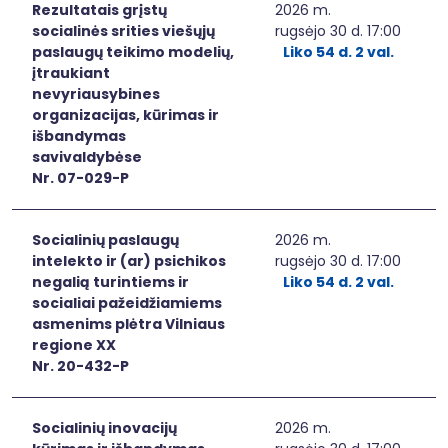
Rezultatais grįstų
2026 m.
socialinės srities viešųjų
rugsėjo 30 d. 17:00
paslaugų teikimo modelių,
Liko 54 d. 2 val.
įtraukiant
nevyriausybines
organizacijas, kūrimas ir
išbandymas
savivaldybėse
Nr. 07-029-P
Socialinių paslaugų
2026 m.
intelekto ir (ar) psichikos
rugsėjo 30 d. 17:00
negalią turintiems ir
Liko 54 d. 2 val.
socialiai pažeidžiamiems
asmenims plėtra Vilniaus
regione XX
Nr. 20-432-P
Socialinių inovacijų
2026 m.