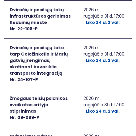
Dviračių ir pėsčiųjų takų
2026 m.
infrastruktūros gerinimas
rugpjūčio 31 d. 17:00
Kėdainių mieste
Liko 24 d. 2 val.
Nr. 22-108-P
Dviračių ir pėsčiųjų tako
2026 m.
tarp Geležinkelio ir Marių
rugpjūčio 31 d. 17:00
gatvių įrengimas,
Liko 24 d. 2 val.
skatinant bevariklio
transporto integraciją
Nr. 24-107-P
Žmogaus teisių psichikos
2026 m.
sveikatos srityje
rugpjūčio 31 d. 17:00
stiprinimas
Liko 24 d. 2 val.
Nr. 09-089-P