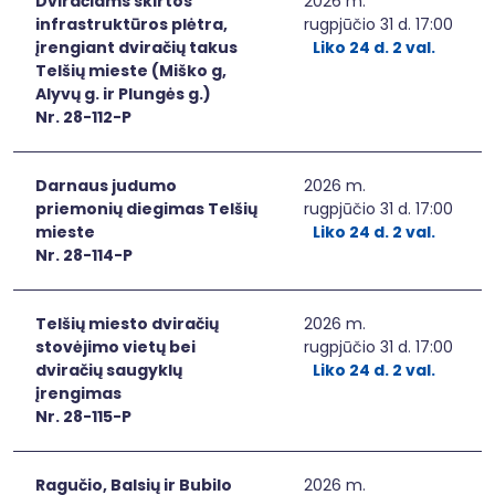
Dviračiams skirtos
2026 m.
infrastruktūros plėtra,
rugpjūčio 31 d. 17:00
įrengiant dviračių takus
Liko 24 d. 2 val.
Telšių mieste (Miško g,
Alyvų g. ir Plungės g.)
Nr. 28-112-P
Darnaus judumo
2026 m.
priemonių diegimas Telšių
rugpjūčio 31 d. 17:00
mieste
Liko 24 d. 2 val.
Nr. 28-114-P
Telšių miesto dviračių
2026 m.
stovėjimo vietų bei
rugpjūčio 31 d. 17:00
dviračių saugyklų
Liko 24 d. 2 val.
įrengimas
Nr. 28-115-P
Ragučio, Balsių ir Bubilo
2026 m.