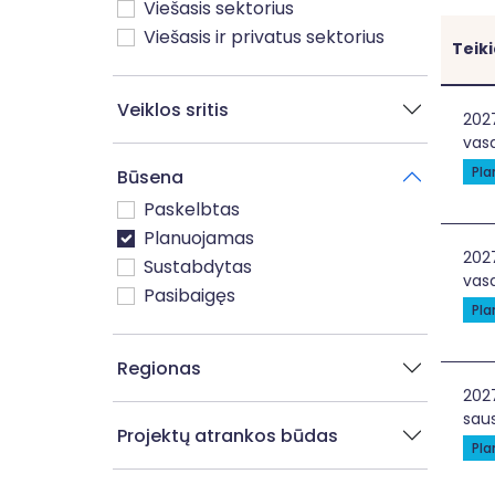
Viešasis sektorius
Viešasis ir privatus sektorius
Teik
Veiklos sritis
Ger
202
vasa
Pl
Būsena
Paskelbtas
Planuojamas
Van
202
Sustabdytas
vasa
Pasibaigęs
Pl
Regionas
Mok
202
saus
Projektų atrankos būdas
Pl