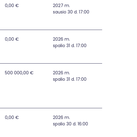
0,00 €
2027 m.
sausio 30 d. 17:00
0,00 €
2026 m.
spalio 31 d. 17:00
s rūpybos ir išplėstinės praktikos vaistininko paslaugų pl
500 000,00 €
2026 m.
spalio 31 d. 17:00
0,00 €
2026 m.
spalio 30 d. 16:00