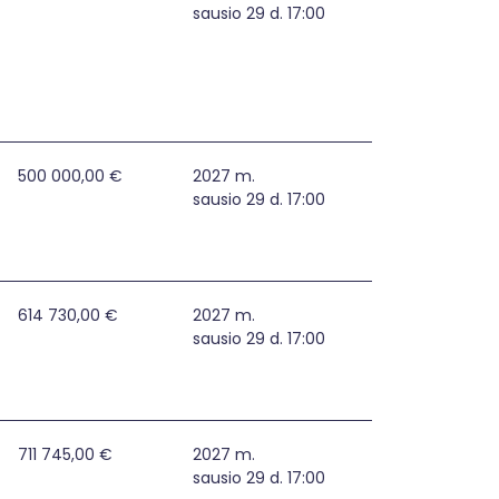
sausio 29 d. 17:00
tiprinimas Plungės rajono savivaldybėje
500 000,00 €
2027 m.
sausio 29 d. 17:00
s Rietavo savivaldybėje
614 730,00 €
2027 m.
sausio 29 d. 17:00
augos bei atsparumo grėsmėms stiprinimas Telšių rajono s
711 745,00 €
2027 m.
sausio 29 d. 17:00