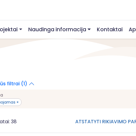
rojektai
Naudinga informacija
Kontaktai
Ap
s filtrai (1)
na
uojamas ×
atai: 38
ATSTATYTI RIKIAVIMO P