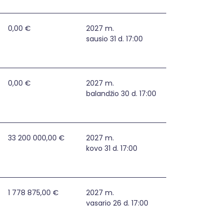
0,00 €
2027 m.
sausio 31 d. 17:00
0,00 €
2027 m.
balandžio 30 d. 17:00
33 200 000,00 €
2027 m.
kovo 31 d. 17:00
Ukmergės rajono savivaldybėje
1 778 875,00 €
2027 m.
vasario 26 d. 17:00