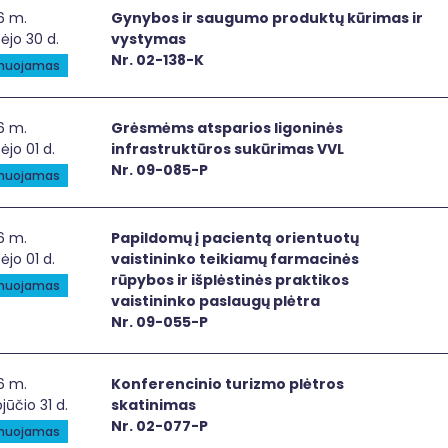
ybos ir saugumo produktų kūrimas ir vystymas
6 m.
Gynybos ir saugumo produktų kūrimas ir
ėjo 30 d.
vystymas
Nr. 02-138-K
anuojamas
smėms atsparios ligoninės infrastruktūros sukūrimas VVL
6 m.
Grėsmėms atsparios ligoninės
ėjo 01 d.
infrastruktūros sukūrimas VVL
Nr. 09-085-P
anuojamas
ildomų į pacientą orientuotų vaistininko teikiamų farmacinė
6 m.
Papildomų į pacientą orientuotų
ėjo 01 d.
vaistininko teikiamų farmacinės
rūpybos ir išplėstinės praktikos
anuojamas
vaistininko paslaugų plėtra
Nr. 09-055-P
ferencinio turizmo plėtros skatinimas
6 m.
Konferencinio turizmo plėtros
jūčio 31 d.
skatinimas
Nr. 02-077-P
anuojamas