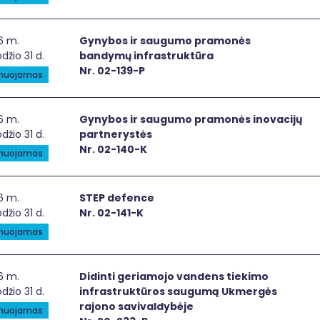
ybos ir saugumo pramonės bandymų infrastruktūra
6 m.
Gynybos ir saugumo pramonės
džio 31 d.
bandymų infrastruktūra
Nr. 02-139-P
anuojamas
ybos ir saugumo pramonės inovacijų partnerystės
6 m.
Gynybos ir saugumo pramonės inovacijų
džio 31 d.
partnerystės
Nr. 02-140-K
anuojamas
P defence
6 m.
STEP defence
džio 31 d.
Nr. 02-141-K
anuojamas
inti geriamojo vandens tiekimo infrastruktūros saugumą 
6 m.
Didinti geriamojo vandens tiekimo
džio 31 d.
infrastruktūros saugumą Ukmergės
rajono savivaldybėje
anuojamas