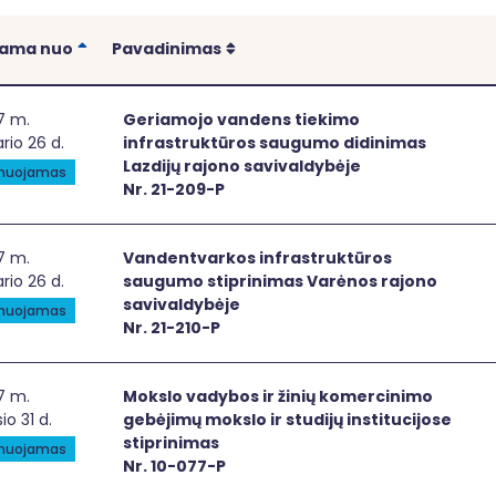
Rikiuoti
Rikiuoti
iama nuo
Pavadinimas
iamojo vandens tiekimo infrastruktūros saugumo didinimas
7 m.
Geriamojo vandens tiekimo
rio 26 d.
infrastruktūros saugumo didinimas
Lazdijų rajono savivaldybėje
anuojamas
Nr. 21-209-P
dentvarkos infrastruktūros saugumo stiprinimas Varėnos 
7 m.
Vandentvarkos infrastruktūros
rio 26 d.
saugumo stiprinimas Varėnos rajono
savivaldybėje
anuojamas
Nr. 21-210-P
slo vadybos ir žinių komercinimo gebėjimų mokslo ir studijų
7 m.
Mokslo vadybos ir žinių komercinimo
io 31 d.
gebėjimų mokslo ir studijų institucijose
stiprinimas
anuojamas
Nr. 10-077-P