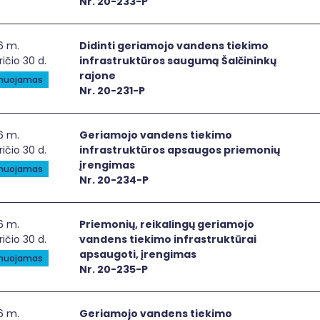
Nr. 20-233-P
inti geriamojo vandens tiekimo infrastruktūros saugumą Š
6 m.
Didinti geriamojo vandens tiekimo
ričio 30 d.
infrastruktūros saugumą Šalčininkų
rajone
anuojamas
Nr. 20-231-P
iamojo vandens tiekimo infrastruktūros apsaugos priemo
6 m.
Geriamojo vandens tiekimo
ričio 30 d.
infrastruktūros apsaugos priemonių
įrengimas
anuojamas
Nr. 20-234-P
emonių, reikalingų geriamojo vandens tiekimo infrastruktū
6 m.
Priemonių, reikalingų geriamojo
ričio 30 d.
vandens tiekimo infrastruktūrai
apsaugoti, įrengimas
anuojamas
Nr. 20-235-P
iamojo vandens tiekimo infrastruktūros apsaugos, viešųjų
6 m.
Geriamojo vandens tiekimo