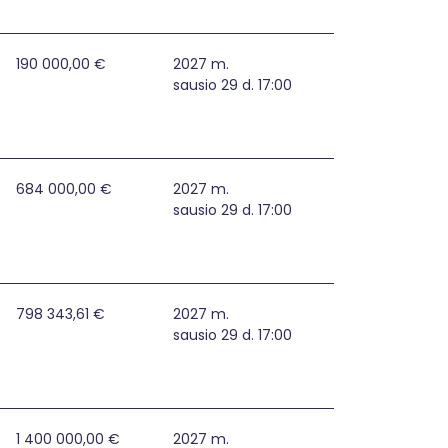
alčininkų rajone
190 000,00 €
2027 m.
sausio 29 d. 17:00
nių įrengimas
684 000,00 €
2027 m.
sausio 29 d. 17:00
rai apsaugoti, įrengimas
798 343,61 €
2027 m.
sausio 29 d. 17:00
 vandens tiekėjų ir nuotekų tvarkytojų valdymo centrų ats
1 400 000,00 €
2027 m.