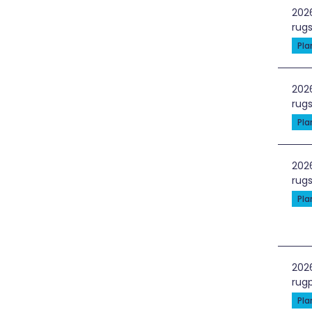
Gyn
202
rugs
Pl
Grė
202
rugs
Pl
Pap
202
rugs
Pl
Kon
202
rugp
Pl