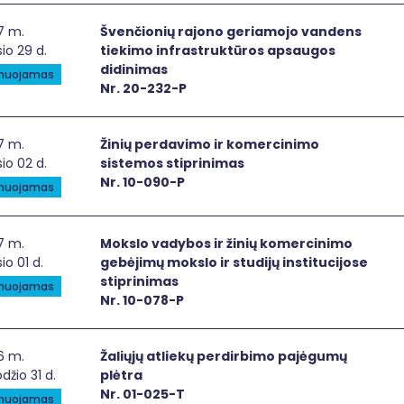
nčionių rajono geriamojo vandens tiekimo infrastruktūro
7 m.
Švenčionių rajono geriamojo vandens
io 29 d.
tiekimo infrastruktūros apsaugos
didinimas
anuojamas
Nr. 20-232-P
ių perdavimo ir komercinimo sistemos stiprinimas
7 m.
Žinių perdavimo ir komercinimo
io 02 d.
sistemos stiprinimas
Nr. 10-090-P
anuojamas
slo vadybos ir žinių komercinimo gebėjimų mokslo ir studijų
7 m.
Mokslo vadybos ir žinių komercinimo
io 01 d.
gebėjimų mokslo ir studijų institucijose
stiprinimas
anuojamas
Nr. 10-078-P
iųjų atliekų perdirbimo pajėgumų plėtra
6 m.
Žaliųjų atliekų perdirbimo pajėgumų
džio 31 d.
plėtra
Nr. 01-025-T
anuojamas