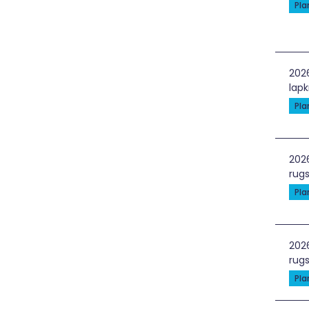
Pl
Ger
202
lapk
Pl
Sti
202
rugs
Pl
Žal
202
rugs
Pl