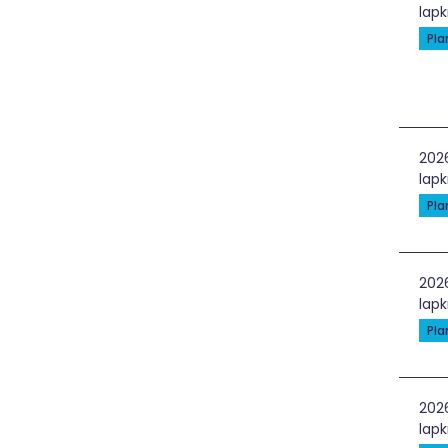
lapk
Pl
Ger
202
lapk
Pl
Ger
202
lapk
Pl
Van
202
lapk