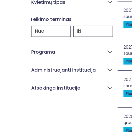
Kvietimų tipas
Šve
202
saus
Teikimo terminas
Pl
-
Žin
202
Programa
saus
Pl
Administruojanti institucija
Mok
202
saus
Atsakinga institucija
Pl
Žal
202
gruo
Pl