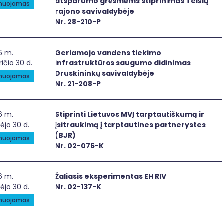
atsparumo grėsmėms stiprinimas Telšių
anuojamas
rajono savivaldybėje
Nr. 28-210-P
iamojo vandens tiekimo infrastruktūros saugumo didinima
6 m.
Geriamojo vandens tiekimo
ričio 30 d.
infrastruktūros saugumo didinimas
Druskininkų savivaldybėje
anuojamas
Nr. 21-208-P
printi Lietuvos MVĮ tarptautiškumą ir įsitraukimą į tarptau
6 m.
Stiprinti Lietuvos MVĮ tarptautiškumą ir
ėjo 30 d.
įsitraukimą į tarptautines partnerystes
(BJR)
anuojamas
Nr. 02-076-K
iasis eksperimentas EH RIV
6 m.
Žaliasis eksperimentas EH RIV
ėjo 30 d.
Nr. 02-137-K
anuojamas