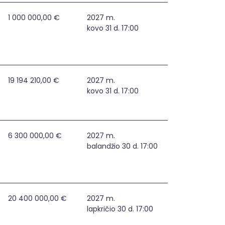
s apsaugos didinimas
1 000 000,00 €
2027 m.
kovo 31 d. 17:00
19 194 210,00 €
2027 m.
kovo 31 d. 17:00
 institucijose stiprinimas
6 300 000,00 €
2027 m.
balandžio 30 d. 17:00
20 400 000,00 €
2027 m.
lapkričio 30 d. 17:00