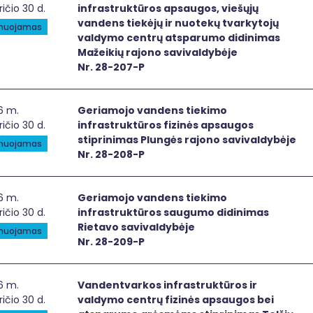
ričio 30 d.
infrastruktūros apsaugos, viešųjų
vandens tiekėjų ir nuotekų tvarkytojų
anuojamas
valdymo centrų atsparumo didinimas
Mažeikių rajono savivaldybėje
Nr. 28-207-P
iamojo vandens tiekimo infrastruktūros fizinės apsaugos s
6 m.
Geriamojo vandens tiekimo
ričio 30 d.
infrastruktūros fizinės apsaugos
stiprinimas Plungės rajono savivaldybėje
anuojamas
Nr. 28-208-P
iamojo vandens tiekimo infrastruktūros saugumo didinima
6 m.
Geriamojo vandens tiekimo
ričio 30 d.
infrastruktūros saugumo didinimas
Rietavo savivaldybėje
anuojamas
Nr. 28-209-P
dentvarkos infrastruktūros ir valdymo centrų fizinės aps
6 m.
Vandentvarkos infrastruktūros ir
ričio 30 d.
valdymo centrų fizinės apsaugos bei