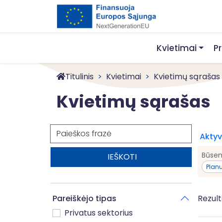
Kvietimai
P
Titulinis
Kvietimai
Kvietimų sąrašas
Kvietimų sąrašas
Paieška
Aktyvū
Būse
Plan
Pareiškėjo tipas
Rezult
Privatus sektorius