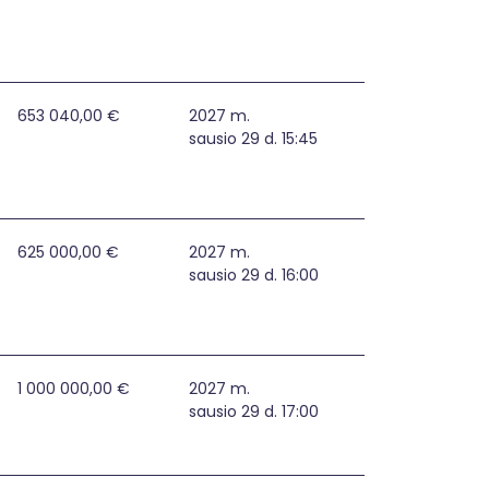
s Druskininkų savivaldybėje
653 040,00 €
2027 m.
sausio 29 d. 15:45
tines partnerystes (BJR)
625 000,00 €
2027 m.
sausio 29 d. 16:00
1 000 000,00 €
2027 m.
sausio 29 d. 17:00