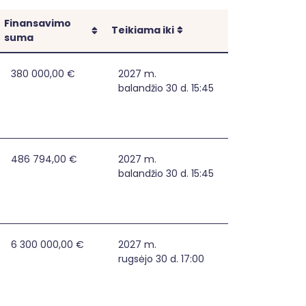
Finansavimo
Rikiuoti
Rikiuoti
Teikiama iki
suma
 Lazdijų rajono savivaldybėje
380 000,00 €
2027 m.
balandžio 30 d. 15:45
rajono savivaldybėje
486 794,00 €
2027 m.
balandžio 30 d. 15:45
 institucijose stiprinimas
6 300 000,00 €
2027 m.
rugsėjo 30 d. 17:00