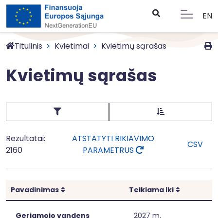
EN
Titulinis
Kvietimai
Kvietimų sąrašas
Kvietimų sąrašas
Rezultatai:
ATSTATYTI RIKIAVIMO
CSV
2160
PARAMETRUS
Rikiuoti
Rikiuoti
Pavadinimas
Teikiama iki
Geriamojo vandens
2027 m.