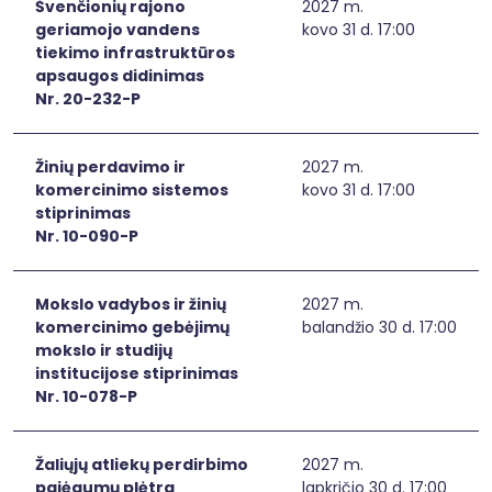
Švenčionių rajono
2027 m.
geriamojo vandens
kovo 31 d. 17:00
tiekimo infrastruktūros
apsaugos didinimas
Nr. 20-232-P
Žinių perdavimo ir
2027 m.
komercinimo sistemos
kovo 31 d. 17:00
stiprinimas
Nr. 10-090-P
Mokslo vadybos ir žinių
2027 m.
komercinimo gebėjimų
balandžio 30 d. 17:00
mokslo ir studijų
institucijose stiprinimas
Nr. 10-078-P
Žaliųjų atliekų perdirbimo
2027 m.
pajėgumų plėtra
lapkričio 30 d. 17:00