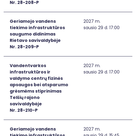
Nr. 28-208-P
Geriamojo vandens
2027 m.
tiekimo infrastruktūros
sausio 29 d. 17:00
saugumo didinimas
Rietavo savivaldybėje
Nr. 28-209-P
Vandentvarkos
2027 m.
infrastruktūros ir
sausio 29 d. 17:00
valdymo centrų fizinės
apsaugos bei atsparumo
grėsmėms stiprinimas
Telšių rajono
savivaldybėje
Nr. 28-210-P
Geriamojo vandens
2027 m.
tiekimo infrastruktūros
sausio 29 d. 15:45