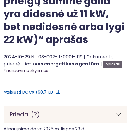
prieigų suminė galia
yra didesnė už 11 kW,
bet nedidesnė arba lygi
22 kW)“ aprašas
2024-10-29 Nr. 03-002-J-0001-J19 | Dokumentą
priėmė:
Lietuvos energetikos agentūra
|
Aprašas
Finansavimo skyrimas
68.7 KB
Atsisiųsti DOCX
Priedai (2)
Atnaujinimo data: 2025 m. liepos 23 d.