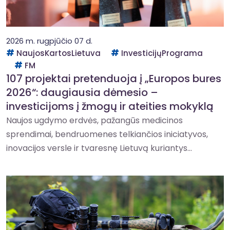
2026 m. rugpjūčio 07 d.
NaujosKartosLietuva
InvesticijųPrograma
FM
107 projektai pretenduoja į „Europos bures
2026“: daugiausia dėmesio –
investicijoms į žmogų ir ateities mokyklą
Naujos ugdymo erdvės, pažangūs medicinos
sprendimai, bendruomenes telkiančios iniciatyvos,
inovacijos versle ir tvaresnę Lietuvą kuriantys...