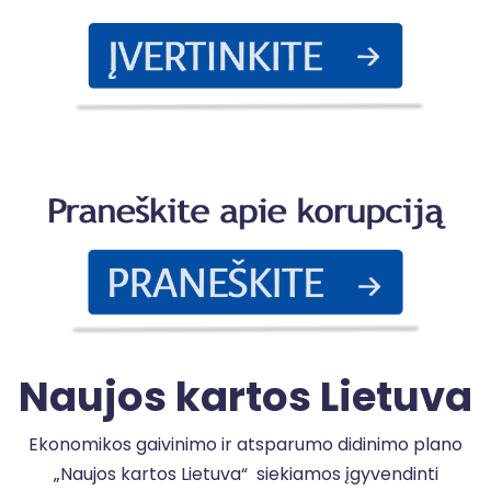
P
a
k
Naujos kartos Lietuva
Ekonomikos gaivinimo ir atsparumo didinimo plano
„Naujos kartos Lietuva“ siekiamos įgyvendinti