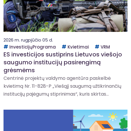
2026 m. rugpjūčio 05 d.
InvesticijųPrograma
Kvietimai
VRM
ES investicijos sustiprins Lietuvos viešojo
saugumo institucijų pasirengimą
grėsmėms
Centrinė projektų valdymo agentūra paskelbė
kvietimą Nr. 11-828-P „Viešąjį saugumą užtikrinančių
institucijų pajėgumų stiprinimas“, kuris skirtas...