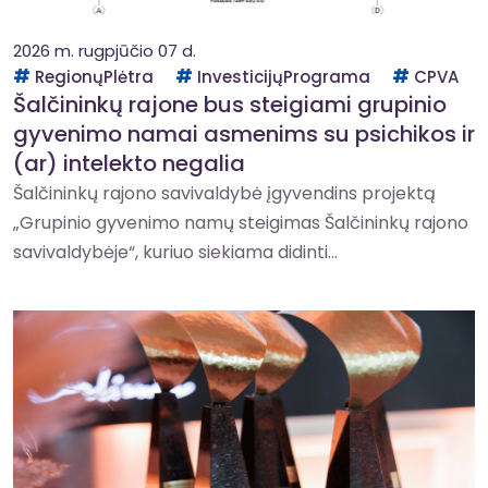
2026 m. rugpjūčio 07 d.
RegionųPlėtra
InvesticijųPrograma
CPVA
Šalčininkų rajone bus steigiami grupinio
gyvenimo namai asmenims su psichikos ir
(ar) intelekto negalia
Šalčininkų rajono savivaldybė įgyvendins projektą
„Grupinio gyvenimo namų steigimas Šalčininkų rajono
savivaldybėje“, kuriuo siekiama didinti...