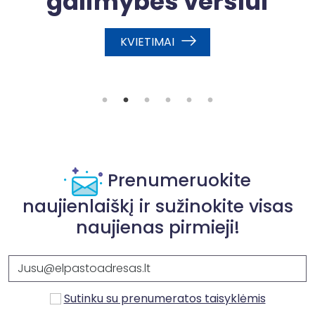
galimybės verslui
sų
KVIETIMAI
nį
je
s
Prenumeruokite
naujienlaiškį ir sužinokite visas
naujienas pirmieji!
Sutinku su prenumeratos taisyklėmis