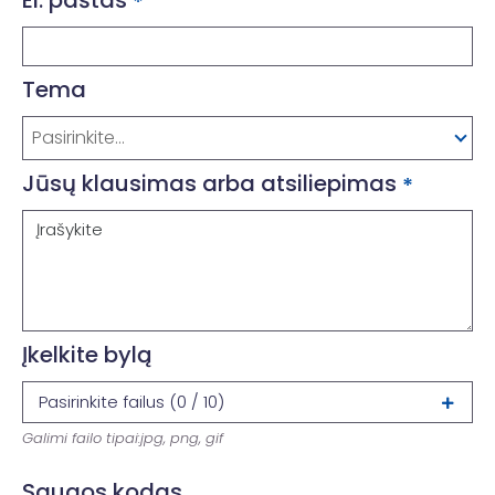
El. paštas
*
Tema
Pasirinkite...
Jūsų klausimas arba atsiliepimas
*
Įkelkite bylą
Pasirinkite failus (
0
/
10
)
Galimi failo tipai:jpg, png, gif
Saugos kodas