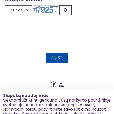
SIŲSTI
Privatumo politika
Slapukų naudojimas
Slapukų naudojimas
Siekdami užtikrinti geriausią Jūsų naršymo patirtį, šioje
svetainėje naudojame slapukus (angl.
cookies
).
Korupcijos prevencija
Naršydami toliau, patvirtinsite savo sutikimą naudoti
slapukus. Savo sutikimą bet kada galėsite atšaukti,