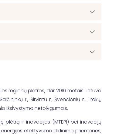
gios regionų plėtros, dar 2016 metais Lietuva
ininkų r., Širvintų r., Švenčionių r., Trakų,
linio išsivystymo netolygumais.
plėtrą ir inovacijas (MTEPI) bei inovacijų
mos energijos efektyvumo didinimo priemonės,