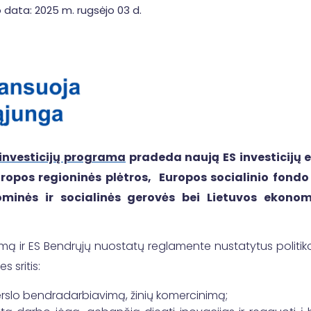
 data: 2025 m. rugsėjo 03 d.
investicijų programa
pradeda naują ES investicijų 
uropos regioninės plėtros, Europos socialinio fondo
nominės ir socialinės gerovės bei Lietuvos eko
mą ir ES Bendrųjų nuostatų reglamente nustatytus politikos
 sritis:
 verslo bendradarbiavimą, žinių komercinimą;