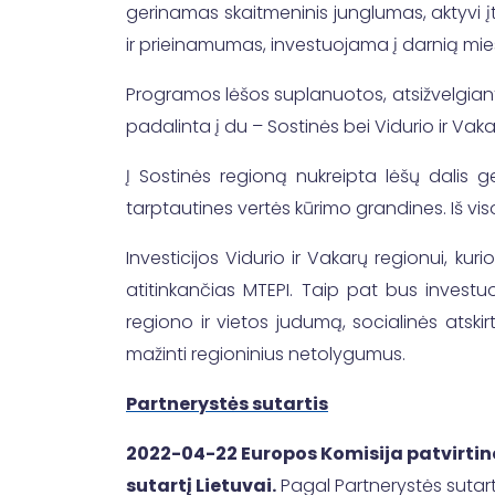
gerinamas skaitmeninis junglumas, aktyvi į
ir prieinamumas, investuojama į darnią mies
Programos lėšos suplanuotos, atsižvelgiant į
padalinta į du – Sostinės bei Vidurio ir Vak
Į Sostinės regioną nukreipta lėšų dalis g
tarptautines vertės kūrimo grandines. Iš vis
Investicijos Vidurio ir Vakarų regionui, ku
atitinkančias MTEPI. Taip pat bus investu
regiono ir vietos judumą, socialinės atski
mažinti regioninius netolygumus.
Partnerystės sutartis
2022-04-22 Europos Komisija patvirtin
sutartį Lietuvai.
Pagal Partnerystės sutartį,