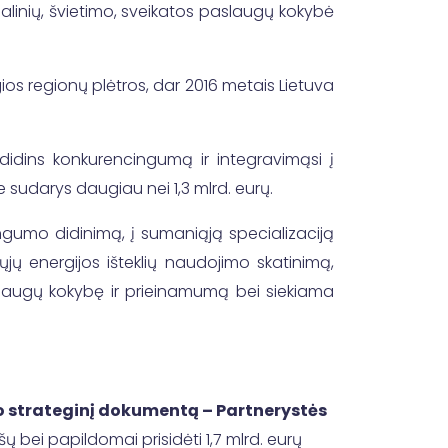
alinių, švietimo, sveikatos paslaugų kokybė
gios regionų plėtros, dar 2016 metais Lietuva
 didins konkurencingumą ir integravimąsi į
e sudarys daugiau nei 1,3 mlrd. eurų.
cingumo didinimą, į sumaniąją specializaciją
jų energijos išteklių naudojimo skatinimą,
paslaugų kokybę ir prieinamumą bei siekiama
o strateginį dokumentą – Partnerystės
šų bei papildomai prisidėti 1,7 mlrd. eurų