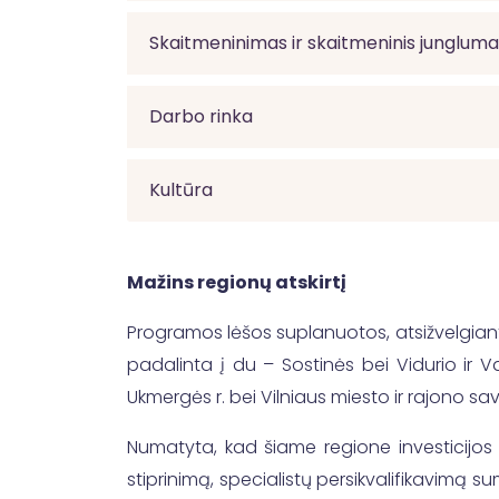
Skaitmeninimas ir skaitmeninis junglum
Darbo rinka
Kultūra
Mažins regionų atskirtį
Programos lėšos suplanuotos, atsižvelgiant į
padalinta į du – Sostinės bei Vidurio ir Vak
Ukmergės r. bei Vilniaus miesto ir rajono sa
Numatyta, kad šiame regione investicijos 
stiprinimą, specialistų persikvalifikavimą 