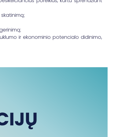
esikeičiančius poreikius, kartu sprendžiant
 skatinimą;
 gerinimą;
auklumo ir ekonominio potencialo didinimo,