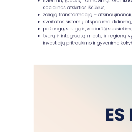
švietimą, įgūdžių formavimą, kvalifiku
socialinės atskirties iššūkius;
žaliąją transformaciją – atsinaujinanči
sveikatos sistemų atsparumo didinimą
pažangų, saugų ir įvairiarūšį susisiekim
tvarų ir integruotą miestų ir regionų
investicijų pritraukimo ir gyvenimo kok