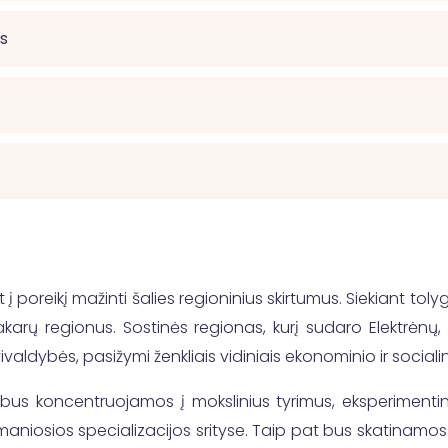
as
 poreikį mažinti šalies regioninius skirtumus. Siekiant toly
arų regionus. Sostinės regionas, kurį sudaro Elektrėnų, Šalč
vivaldybės, pasižymi ženkliais vidiniais ekonominio ir socia
bus koncentruojamos į mokslinius tyrimus, eksperimentinę 
sumaniosios specializacijos srityse. Taip pat bus skatina