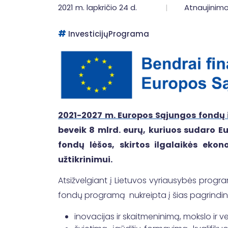
2021 m. lapkričio 24 d.
Atnaujinimo
InvesticijųPrograma
2021-2027 m. Europos Sąjungos fondų 
beveik 8 mlrd. eurų, kuriuos sudaro E
fondų lėšos, skirtos ilgalaikės eko
užtikrinimui.
Atsižvelgiant į Lietuvos vyriausybės progra
fondų programą nukreipta į šias pagrindines
inovacijas ir skaitmeninimą, mokslo ir