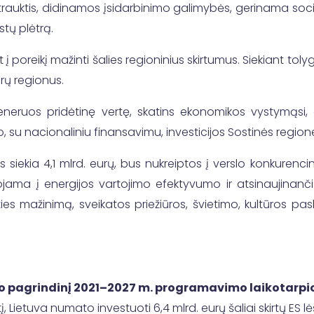
trauktis, didinamos įsidarbinimo galimybės, gerinama soci
tų plėtrą.
 poreikį mažinti šalies regioninius skirtumus. Siekiant toly
arų regionus.
eneruos pridėtinę vertę, skatins ekonomikos vystymąsi,
o, su nacionaliniu finansavimu, investicijos Sostinės region
rios siekia 4,1 mlrd. eurų, bus nukreiptos į verslo konkuren
ojama į energijos vartojimo efektyvumo ir atsinaujinančių
rties mažinimą, sveikatos priežiūros, švietimo, kultūros 
o pagrindinį 2021–2027 m. programavimo laikotarpi
 Lietuva numato investuoti 6,4 mlrd. eurų šaliai skirtų ES lė