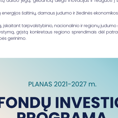
otą darbo jėgą, gebančią diegti inovacijas ir reaguoti į b
ų energijos šaltinių, darnaus judumo ir žiedinės ekonomikos
;
ą, įskaitant tarpvalstybinio, nacionalinio ir regionų judumo
 vystymą, grįstą konkretaus regiono sprendimais dėl patr
ybės gerinimo.