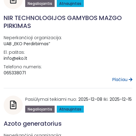
Negaliojantis
Atnaujintas
NIR TECHNOLOGIJOS GAMYBOS MAZGO
PIRKIMAS
Neperkančioji organizacija:
UAB „EKO Perdirbimas“
El. paštas:
info@eko.lt
Telefono numeris:
065338071
Plačiau
Pasiūlymai teikiami nuo:
2025-12-08
Iki:
2025-12-15
Negaliojantis
Atnaujintas
Azoto generatorius
Neperkančioji organizacija: