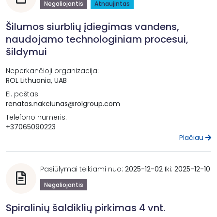
Negaliojantis
Atnaujintas
Šilumos siurblių įdiegimas vandens,
naudojamo technologiniam procesui,
šildymui
Neperkančioji organizacija:
ROL Lithuania, UAB
El. paštas:
renatas.nakciunas@rolgroup.com
Telefono numeris:
+37065090223
Plačiau
Pasiūlymai teikiami nuo:
2025-12-02
Iki:
2025-12-10
Negaliojantis
Spiralinių šaldiklių pirkimas 4 vnt.