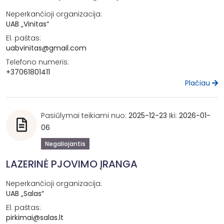
Neperkančioji organizacija:
UAB „Vinitas“
El. paštas:
uabvinitas@gmail.com
Telefono numeris:
+37061801411
Plačiau
Pasiūlymai teikiami nuo:
2025-12-23
Iki:
2026-01-
06
Negaliojantis
LAZERINĖ PJOVIMO ĮRANGA
Neperkančioji organizacija:
UAB „Salas“
El. paštas:
pirkimai@salas.lt