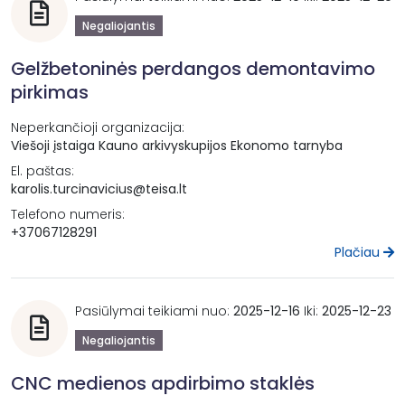
Negaliojantis
Gelžbetoninės perdangos demontavimo
pirkimas
Neperkančioji organizacija:
Viešoji įstaiga Kauno arkivyskupijos Ekonomo tarnyba
El. paštas:
karolis.turcinavicius@teisa.lt
Telefono numeris:
+37067128291
Plačiau
Pasiūlymai teikiami nuo:
2025-12-16
Iki:
2025-12-23
Negaliojantis
CNC medienos apdirbimo staklės