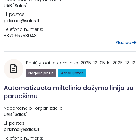
UAB "Salas"
El. paštas:
pirkimai@salas.lt
Telefono numeris:
+37065758043
Plačiau
Pasiūlymai teikiami nuo:
2025-12-05
Iki:
2025-12-12
Negaliojantis
Atnaujintas
Automatizuota miltelinio dažymo linija su
paruošimu
Neperkančioji organizacija:
UAB "Salas"
El. paštas:
pirkimai@salas.lt
Telefono numeris: