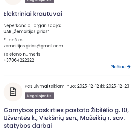
Elektriniai krautuvai
Neperkančioji organizacija:
UAB „Žemaitijos girios“
El. paštas:
zemaitijos.girios@gmail.com
Telefono numeris:
+37064222222
Plačiau
Pasiūlymai teikiami nuo:
2025-12-12
Iki:
2025-12-23
Negaliojantis
Gamybos paskirties pastato Žibilėlio g. 10,
Užventės k., Viekšnių sen., Mažeikių r. sav.
statybos darbai