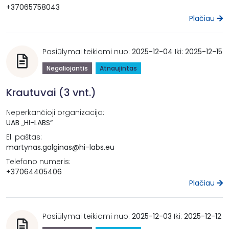
+37065758043
Plačiau
Pasiūlymai teikiami nuo:
2025-12-04
Iki:
2025-12-15
Negaliojantis
Atnaujintas
Krautuvai (3 vnt.)
Neperkančioji organizacija:
UAB „HI-LABS“
El. paštas:
martynas.galginas@hi-labs.eu
Telefono numeris:
+37064405406
Plačiau
Pasiūlymai teikiami nuo:
2025-12-03
Iki:
2025-12-12