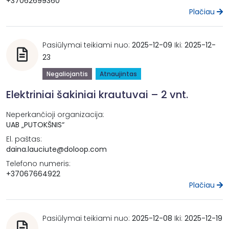
+37062699360
Plačiau
Pasiūlymai teikiami nuo:
2025-12-09
Iki:
2025-12-
23
Negaliojantis
Atnaujintas
Elektriniai šakiniai krautuvai – 2 vnt.
Neperkančioji organizacija:
UAB „PUTOKŠNIS“
El. paštas:
daina.lauciute@doloop.com
Telefono numeris:
+37067664922
Plačiau
Pasiūlymai teikiami nuo:
2025-12-08
Iki:
2025-12-19