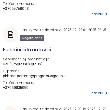
Telefono numeris:
+37065758043
Plačiau
Pasiūlymai teikiami nuo:
2025-12-22
Iki:
2025-12-31
Negaliojantis
Elektriniai krautuvai
Neperkančioji organizacija:
UAB "Progressus group"
El. paštas:
pirkimai.parama@progressusgroup.lt
Telefono numeris:
+37069835959
Plačiau
Pasiūlymai teikiami nuo:
2025-12-19
Iki:
2025-12-29