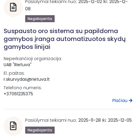
Pasiūlymai teikiami nuo:
2025-12-02
Iki:
2025-12-
08
Negaliojantis
Suspausto oro sistema su papildoma
gamybos įranga automatizuotos skydų
gamybos linijai
Neperkančioji organizacija:
UAB "Rietuva"
El. paštas:
r.skurvydas@rietuva.lt
Telefono numeris:
+37061235375
Plačiau
Pasiūlymai teikiami nuo:
2025-11-28
Iki:
2025-12-05
Negaliojantis