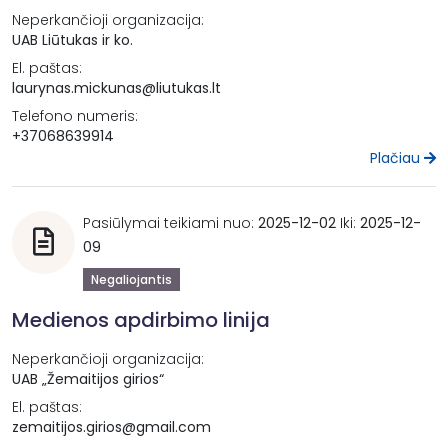
Neperkančioji organizacija:
UAB Liūtukas ir ko.
El. paštas:
laurynas.mickunas@liutukas.lt
Telefono numeris:
+37068639914
Plačiau
Pasiūlymai teikiami nuo:
2025-12-02
Iki:
2025-12-
09
Negaliojantis
Medienos apdirbimo linija
Neperkančioji organizacija:
UAB „Žemaitijos girios“
El. paštas:
zemaitijos.girios@gmail.com