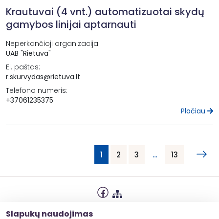
Krautuvai (4 vnt.) automatizuotai skydų
gamybos linijai aptarnauti
Neperkančioji organizacija:
UAB "Rietuva"
El. paštas:
r.skurvydas@rietuva.lt
Telefono numeris:
+37061235375
Plačiau
1
2
3
…
13
Privatumo politika
Slapukų naudojimas