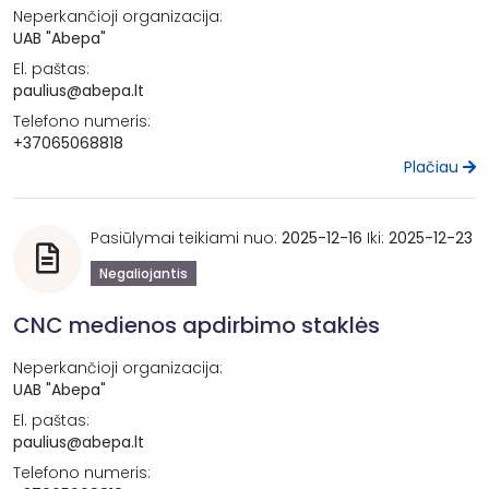
Neperkančioji organizacija:
UAB "Abepa"
El. paštas:
paulius@abepa.lt
Telefono numeris:
+37065068818
Plačiau
Pasiūlymai teikiami nuo:
2025-12-16
Iki:
2025-12-23
Negaliojantis
CNC medienos apdirbimo staklės
Neperkančioji organizacija:
UAB "Abepa"
El. paštas:
paulius@abepa.lt
Telefono numeris: