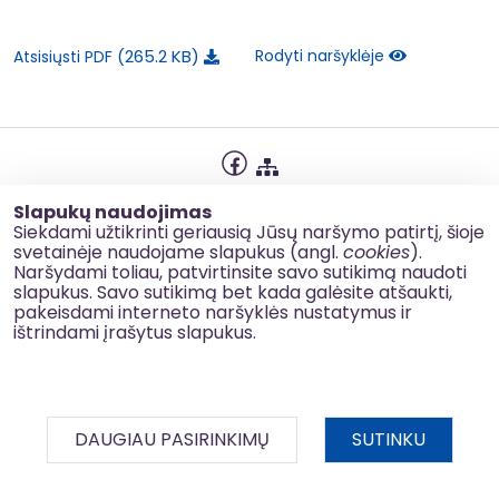
265.2 KB
Rodyti naršyklėje
Atsisiųsti PDF
Privatumo politika
Slapukų naudojimas
Slapukų naudojimas
Siekdami užtikrinti geriausią Jūsų naršymo patirtį, šioje
svetainėje naudojame slapukus (angl.
cookies
).
Korupcijos prevencija
Naršydami toliau, patvirtinsite savo sutikimą naudoti
slapukus. Savo sutikimą bet kada galėsite atšaukti,
Kontaktai
pakeisdami interneto naršyklės nustatymus ir
ištrindami įrašytus slapukus.
© 2026 esinvesticijos.lt
DAUGIAU PASIRINKIMŲ
SUTINKU
BDAR