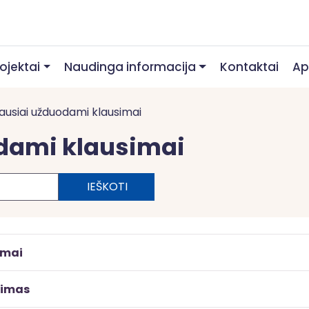
rojektai
Naudinga informacija
Kontaktai
Ap
ausiai užduodami klausimai
dami klausimai
imai
gimas