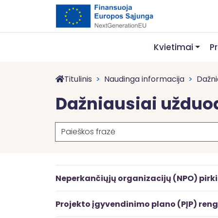
Kvietimai
P
Titulinis
Naudinga informacija
Dažni
Dažniausiai užduo
Paieška
Neperkančiųjų organizacijų (NPO) pirk
Projekto įgyvendinimo plano (PĮP) ren