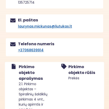
135725714
El. paštas
laurynas.mickunas@liutukas.lt
Telefono numeris
+37068639914
Pirkimo
Pirkimo
objekto
objekto rūšis
aprašymas
Prekės
2.1. Pirkimo
objektas –
Spiralinių šaldiklių
pirkimas 4 vnt.,
kurių apimtis ir