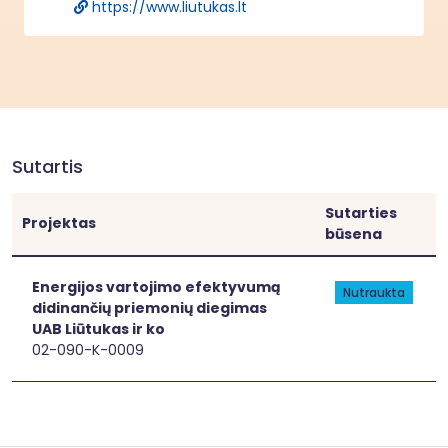
https://www.liutukas.lt
Sutartis
Sutarties
Projektas
būsena
[[link]]
[[link]]
Energijos vartojimo efektyvumą
Nutraukta
didinančių priemonių diegimas
UAB Liūtukas ir ko
02-090-K-0009