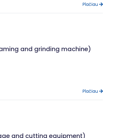
Plačiau
(Seaming and grinding machine)
Plačiau
orage and cutting equipment)