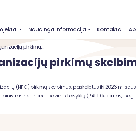
rojektai
Naudinga informacija
Kontaktai
Ap
nizacijų pirkimų...
anizacijų pirkimų skelbi
acijų (NPO) pirkimų skelbimus, paskelbtus iki 2026 m. sausi
dministravimo ir finansavimo taisyklių (PAFT) keitimas, paga