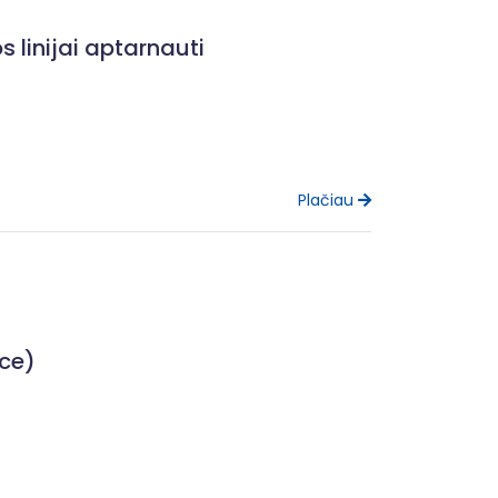
linijai aptarnauti
Plačiau
ace)