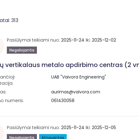
atai: 313
Pasiūlymai teikiami nuo:
2025-11-24
Iki:
2025-12-02
Negaliojantis
ių vertikalaus metalo apdirbimo centras (2 vn
ančioji
UAB "Vaivora Engineering"
zacija:
tas:
aurimas@vaivora.com
no numeris:
061430058
Pasiūlymai teikiami nuo:
2025-11-24
Iki:
2025-12-05
Negaliojantis
Atnaujintas