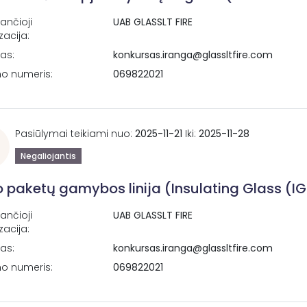
ančioji
UAB GLASSLT FIRE
zacija:
tas:
konkursas.iranga@glassltfire.com
no numeris:
069822021
Pasiūlymai teikiami nuo:
2025-11-21
Iki:
2025-11-28
Negaliojantis
lo paketų gamybos linija (Insulating Glass (I
ančioji
UAB GLASSLT FIRE
zacija:
tas:
konkursas.iranga@glassltfire.com
no numeris:
069822021