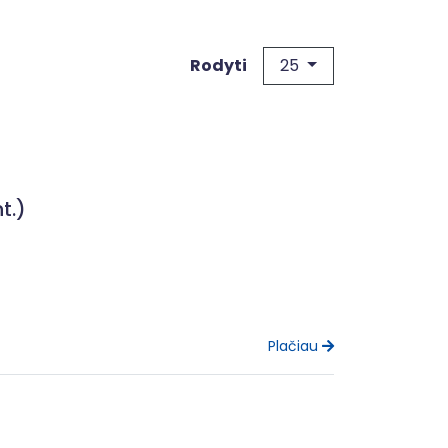
25
Rodyti
t.)
Plačiau