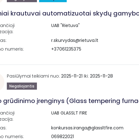
niai krautuvai automatizuotai skydų gamybos 
ančioji
UAB "Rietuva"
zacija:
tas:
r.skurvydas@rietuva.lt
no numeris:
+37061235375
Pasiūlymai teikiami nuo:
2025-11-21
Iki:
2025-11-28
Negaliojantis
lo grūdinimo įrenginys (Glass tempering furn
ančioji
UAB GLASSLT FIRE
zacija:
tas:
konkursas.iranga@glassltfire.com
no numeris:
069822021