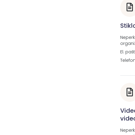
Stik
Neperk
organi
El. paš
Telefo
Vide
vide
Neperk