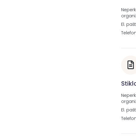
Neperk
organi
El. paš
Telefo
Stik
Neperk
organi
El. paš
Telefo