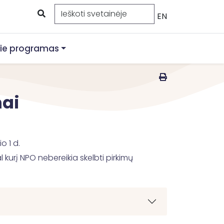
EN
ie programas
mai
o 1 d.
l kurį NPO nebereikia skelbti pirkimų