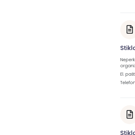
Stik
Neperk
organi
El. paš
Telefo
Stik