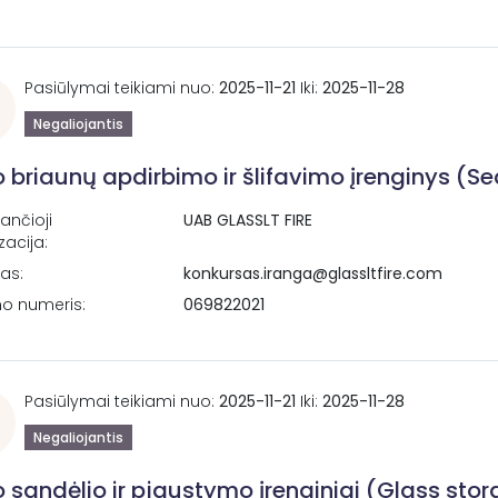
Pasiūlymai teikiami nuo:
2025-11-21
Iki:
2025-11-28
Negaliojantis
lo briaunų apdirbimo ir šlifavimo įrenginys 
ančioji
UAB GLASSLT FIRE
zacija:
tas:
konkursas.iranga@glassltfire.com
no numeris:
069822021
Pasiūlymai teikiami nuo:
2025-11-21
Iki:
2025-11-28
Negaliojantis
lo sandėlio ir pjaustymo įrenginiai (Glass st