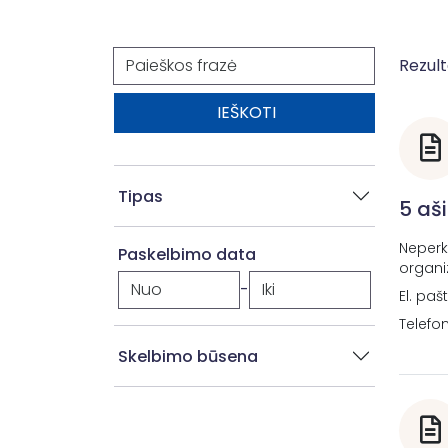
Paieška
Rezult
Tipas
5 aš
Neperk
Paskelbimo data
organi
-
El. paš
Telefo
Skelbimo būsena