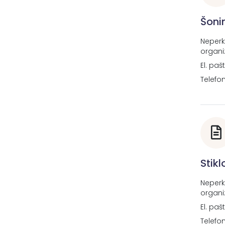
Šoni
Neperk
organi
El. paš
Telefo
Stik
Neperk
organi
El. paš
Telefo