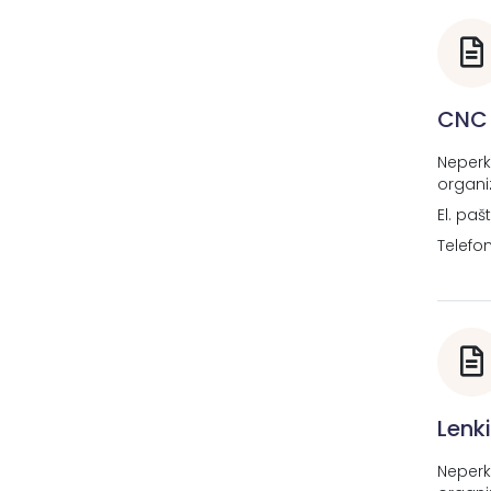
CNC 
Neperk
organi
El. paš
Telefo
Lenk
Neperk