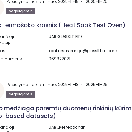
Pasiūlymai teikiami nuo:
2025-11-18
Iki:
2025-11-26
Negaliojantis
lo termošoko krosnis (Heat Soak Test Oven)
ančioji
UAB GLASSLT FIRE
zacija:
tas:
konkursas.iranga@glassltfire.com
no numeris:
069822021
Pasiūlymai teikiami nuo:
2025-11-18
Iki:
2025-11-26
Negaliojantis
o medžiaga paremtų duomenų rinkinių kūrim
o-based datasets)
ančioji
UAB „Perfectionai“