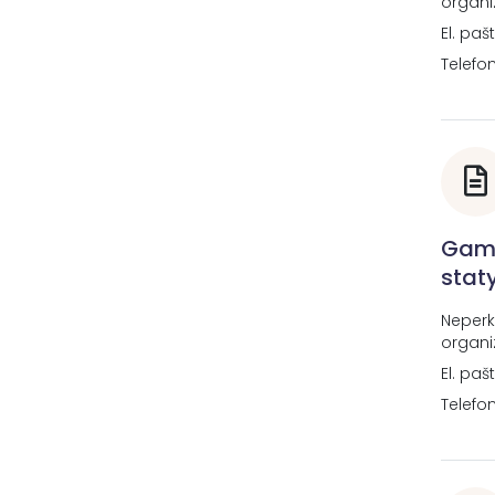
organi
El. paš
Telefo
Gamy
stat
Neperk
organi
El. paš
Telefo