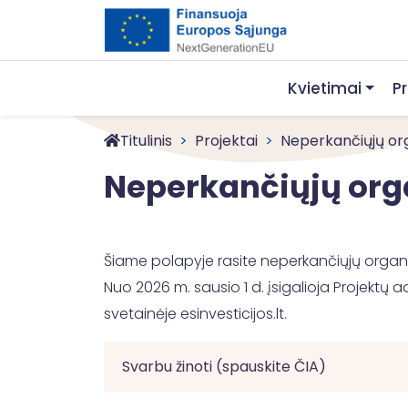
Kvietimai
P
Titulinis
Projektai
Neperkančiųjų orga
Neperkančiųjų org
Šiame polapyje rasite neperkančiųjų organiz
Nuo 2026 m. sausio 1 d. įsigalioja Projektų a
svetainėje esinvesticijos.lt.
Svarbu žinoti (spauskite ČIA)