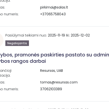
zacija:
tas:
pirkimai@salas.lt
no numeris:
+37065758043
Pasiūlymai teikiami nuo:
2025-11-19
Iki:
2025-12-02
Negaliojantis
bos, pramonės paskirties pastato su admin
ybos rangos darbai
ančioji
Resursas, UAB
zacija:
tas:
tomas@resursas.com
no numeris:
37062103389