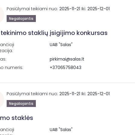
Pasiūlymai teikiami nuo:
2025-11-21
Iki:
2025-12-01
Negaliojantis
tekinimo staklių įsigijimo konkursas
ančioji
UAB "Salas"
zacija:
tas:
pirkimai@salas.lt
no numeris:
+37065758043
Pasiūlymai teikiami nuo:
2025-11-21
Iki:
2025-12-01
Negaliojantis
imo staklės
ančioji
UAB "Salas"