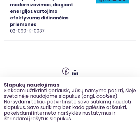
modernizavimas, diegiant
energijos vartojimo
efektyvumą didinančias
priemones
02-090-K-0037
Privatumo politika
Slapukų naudojimas
Slapukų naudojimas
Siekdami užtikrinti geriausią Jūsų naršymo patirtį, šioje
svetainėje naudojame slapukus (angl.
cookies
).
Korupcijos prevencija
Naršydami toliau, patvirtinsite savo sutikimą naudoti
slapukus. Savo sutikimą bet kada galėsite atšaukti,
Kontaktai
pakeisdami interneto naršyklės nustatymus ir
ištrindami įrašytus slapukus.
© 2026 esinvesticijos.lt