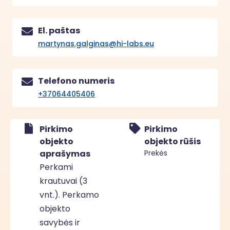
El. paštas
martynas.galginas@hi-labs.eu
Telefono numeris
+37064405406
Pirkimo
Pirkimo
objekto
objekto rūšis
aprašymas
Prekės
Perkami
krautuvai (3
vnt.). Perkamo
objekto
savybės ir