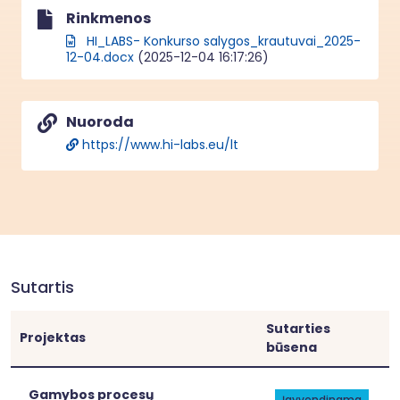
Rinkmenos
HI_LABS- Konkurso salygos_krautuvai_2025-
12-04.docx
(2025-12-04 16:17:26)
Nuoroda
https://www.hi-labs.eu/lt
Sutartis
Sutarties
Projektas
būsena
[[link]]
[[link]]
Gamybos procesų
Įgyvendinama