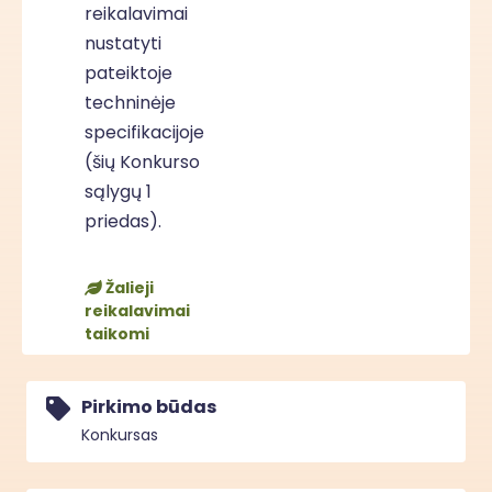
reikalavimai
nustatyti
pateiktoje
techninėje
specifikacijoje
(šių Konkurso
sąlygų 1
priedas).
Žalieji
reikalavimai
taikomi
Pirkimo būdas
Konkursas