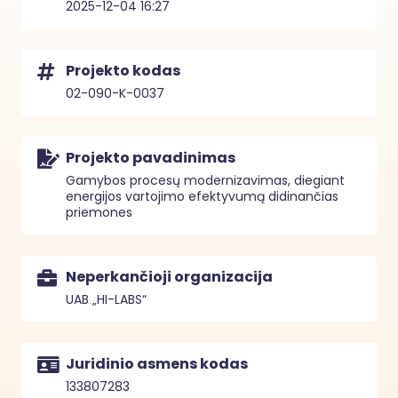
2025-12-04 16:27
Projekto kodas
02-090-K-0037
Projekto pavadinimas
Gamybos procesų modernizavimas, diegiant
energijos vartojimo efektyvumą didinančias
priemones
Neperkančioji organizacija
UAB „HI-LABS“
Juridinio asmens kodas
133807283