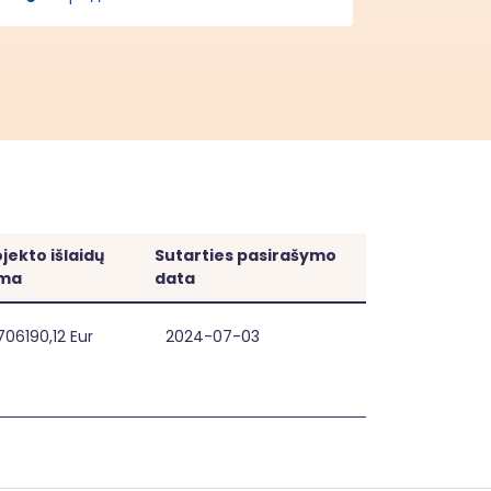
jekto išlaidų
Sutarties pasirašymo
ma
data
link]]
[[link]]
706190,12 Eur
2024-07-03