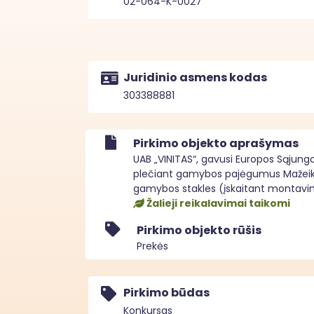
02-064-K-0027
Juridinio asmens kodas
303388881
Pirkimo objekto aprašymas
UAB „VINITAS“, gavusi Europos Sąjungo
plečiant gamybos pajėgumus Mažeikių r
gamybos stakles (įskaitant montavim
Žalieji reikalavimai taikomi
Pirkimo objekto rūšis
Prekės
Pirkimo būdas
Konkursas