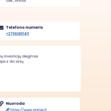
UAB „Vinitas“
Telefono numeris
+37061801411
ių investicijų diegimas
s ir dvi vinių
Nuoroda
https://www.vinitas.lt