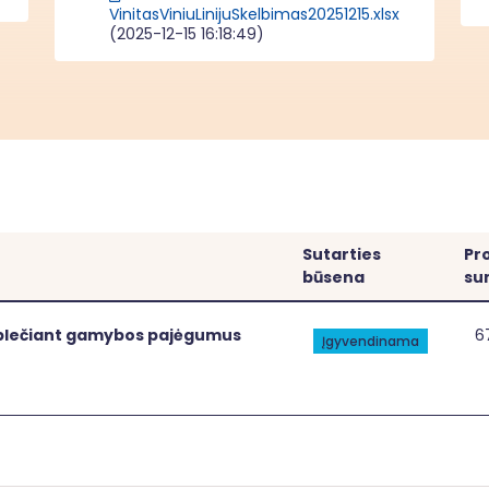
VinitasViniuLinijuSkelbimas20251215.xlsx
(2025-12-15 16:18:49)
Sutarties
Pro
būsena
su
[[link]]
[[
as plečiant gamybos pajėgumus
6
Įgyvendinama