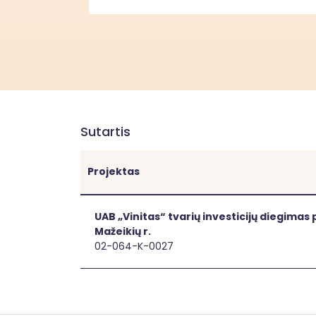
Sutartis
Projektas
[[link]]
UAB „Vinitas“ tvarių investicijų diegim
Mažeikių r.
02-064-K-0027