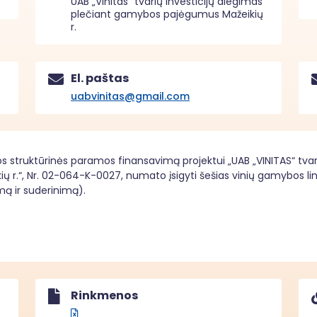
UAB „Vinitas“ tvarių investicijų diegimas
plečiant gamybos pajėgumus Mažeikių
r.
El. paštas
uabvinitas@gmail.com
s struktūrinės paramos finansavimą projektui „UAB „VINITAS“ tvar
.“, Nr. 02-064-K-0027, numato įsigyti šešias vinių gamybos linija
ą ir suderinimą).
Rinkmenos