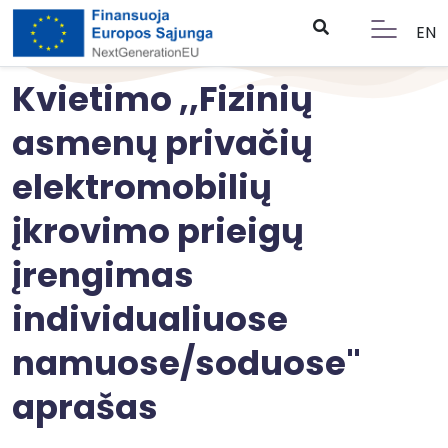
EN
Kvietimo ,,Fizinių
asmenų privačių
elektromobilių
įkrovimo prieigų
įrengimas
individualiuose
namuose/soduose"
aprašas