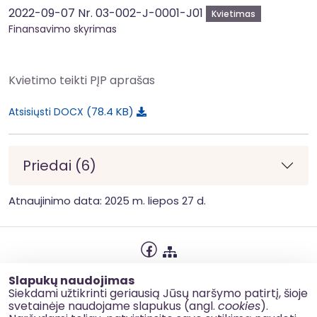
2022-09-07 Nr. 03-002-J-0001-J01
Kvietimas
Finansavimo skyrimas
Kvietimo teikti PĮP aprašas
78.4 KB
Atsisiųsti DOCX
Priedai (6)
Atnaujinimo data: 2025 m. liepos 27 d.
Privatumo politika
Slapukų naudojimas
Slapukų naudojimas
Siekdami užtikrinti geriausią Jūsų naršymo patirtį, šioje
svetainėje naudojame slapukus (angl.
cookies
).
Korupcijos prevencija