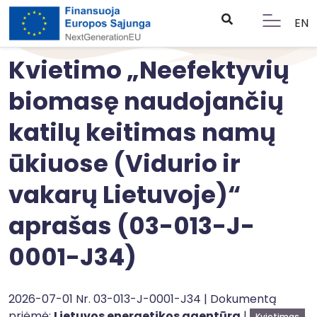
EN
Kvietimo „Neefektyvių
biomasę naudojančių
katilų keitimas namų
ūkiuose (Vidurio ir
vakarų Lietuvoje)“
aprašas (03-013-J-
0001-J34)
2026-07-01 Nr. 03-013-J-0001-J34 | Dokumentą
priėmė:
Lietuvos energetikos agentūra
|
Kvietimas