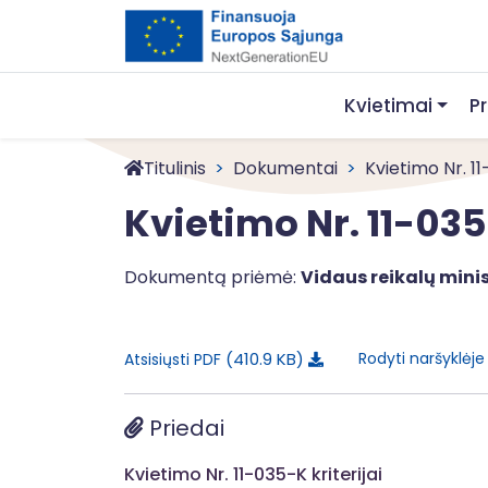
Kvietimai
P
Titulinis
Dokumentai
Kvietimo Nr. 1
Kvietimo Nr. 11-03
Dokumentą priėmė:
Vidaus reikalų minis
410.9 KB
Rodyti naršyklėj
Atsisiųsti PDF
Priedai
Kvietimo Nr. 11-035-K kriterijai