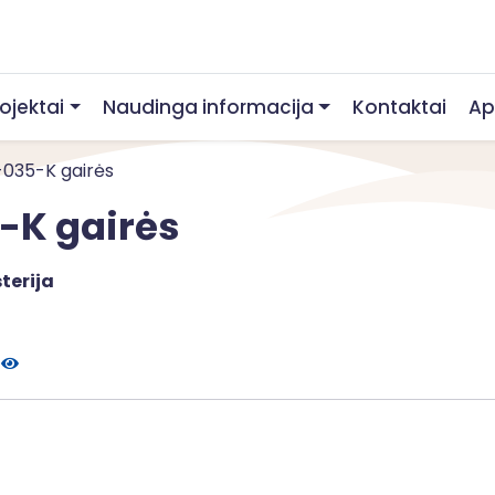
rojektai
Naudinga informacija
Kontaktai
Ap
1-035-K gairės
5-K gairės
terija
e