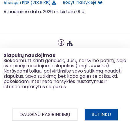
218.6 KB
Rodyti naršyklėje
Atsisiųsti PDF
Atnaujinimo data: 2026 m. birželio 01 d.
Privatumo politika
Slapukų naudojimas
Slapukų naudojimas
Siekdami užtikrinti geriausią Jūsų naršymo patirtį, šioje
svetainėje naudojame slapukus (angl.
cookies
).
Korupcijos prevencija
Naršydami toliau, patvirtinsite savo sutikimą naudoti
slapukus. Savo sutikimą bet kada galėsite atšaukti,
Kontaktai
pakeisdami interneto naršyklės nustatymus ir
ištrindami įrašytus slapukus.
© 2026 esinvesticijos.lt
DAUGIAU PASIRINKIMŲ
SUTINKU
BDAR