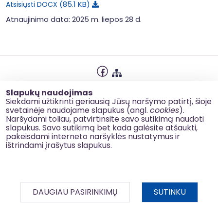
85.1 KB
Atsisiųsti DOCX
Atnaujinimo data: 2025 m. liepos 28 d.
Privatumo politika
Slapukų naudojimas
Slapukų naudojimas
Siekdami užtikrinti geriausią Jūsų naršymo patirtį, šioje
svetainėje naudojame slapukus (angl.
cookies
).
Korupcijos prevencija
Naršydami toliau, patvirtinsite savo sutikimą naudoti
slapukus. Savo sutikimą bet kada galėsite atšaukti,
Kontaktai
pakeisdami interneto naršyklės nustatymus ir
ištrindami įrašytus slapukus.
© 2026 esinvesticijos.lt
DAUGIAU PASIRINKIMŲ
SUTINKU
BDAR