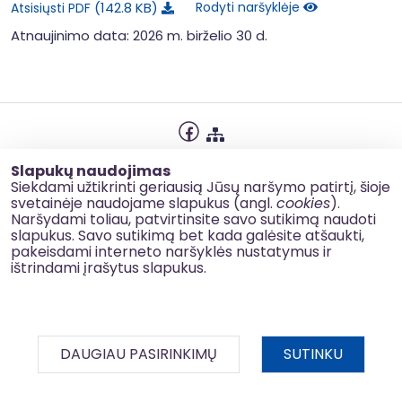
142.8 KB
Rodyti naršyklėje
Atsisiųsti PDF
Atnaujinimo data: 2026 m. birželio 30 d.
Privatumo politika
Slapukų naudojimas
Slapukų naudojimas
Siekdami užtikrinti geriausią Jūsų naršymo patirtį, šioje
svetainėje naudojame slapukus (angl.
cookies
).
Korupcijos prevencija
Naršydami toliau, patvirtinsite savo sutikimą naudoti
slapukus. Savo sutikimą bet kada galėsite atšaukti,
Kontaktai
pakeisdami interneto naršyklės nustatymus ir
ištrindami įrašytus slapukus.
© 2026 esinvesticijos.lt
DAUGIAU PASIRINKIMŲ
SUTINKU
BDAR