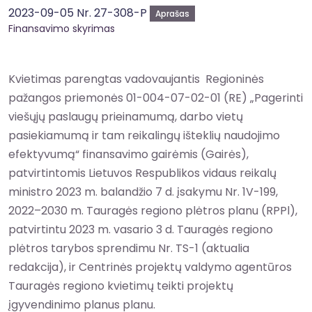
2023-09-05 Nr. 27-308-P
Aprašas
Finansavimo skyrimas
Kvietimas parengtas vadovaujantis Regioninės
pažangos priemonės 01-004-07-02-01 (RE) „Pagerinti
viešųjų paslaugų prieinamumą, darbo vietų
pasiekiamumą ir tam reikalingų išteklių naudojimo
efektyvumą“ finansavimo gairėmis (Gairės),
patvirtintomis Lietuvos Respublikos vidaus reikalų
ministro 2023 m. balandžio 7 d. įsakymu Nr. 1V-199,
2022–2030 m. Tauragės regiono plėtros planu (RPPl),
patvirtintu 2023 m. vasario 3 d. Tauragės regiono
plėtros tarybos sprendimu Nr. TS-1 (aktualia
redakcija), ir Centrinės projektų valdymo agentūros
Tauragės regiono kvietimų teikti projektų
įgyvendinimo planus planu.