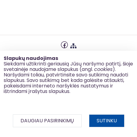
Privatumo politika
Slapukų naudojimas
Slapukų naudojimas
Siekdami užtikrinti geriausią Jūsų naršymo patirtį, šioje
svetainėje naudojame slapukus (angl.
cookies
).
Korupcijos prevencija
Naršydami toliau, patvirtinsite savo sutikimą naudoti
slapukus. Savo sutikimą bet kada galėsite atšaukti,
Kontaktai
pakeisdami interneto naršyklės nustatymus ir
ištrindami įrašytus slapukus.
© 2026 esinvesticijos.lt
DAUGIAU PASIRINKIMŲ
SUTINKU
BDAR