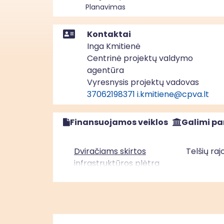
Planavimas
Kontaktai
Inga Kmitienė
Centrinė projektų valdymo
agentūra
Vyresnysis projektų vadovas
37062198371
i.kmitiene@cpva.lt
Finansuojamos veiklos
Galimi pa
Dviračiams skirtos
Telšių ra
infrastruktūros plėtra
Telšių mieste palei
Masčio ežero pakrantę