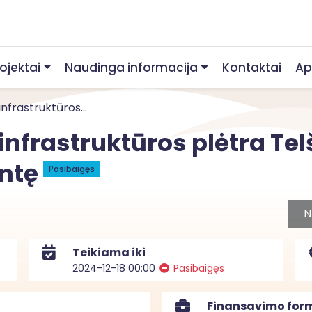
rojektai
Naudinga informacija
Kontaktai
Ap
nfrastruktūros...
infrastruktūros plėtra Tel
antę
Pasibaigęs
N
Teikiama iki
2024-12-18 00:00
Pasibaigęs
Finansavimo for