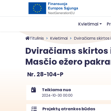
Kvietimai
P
Titulinis
Kvietimai
Dviračiams skirtos i
Dviračiams skirtos 
Masčio ežero pakr
Nr. 28-104-P
Teikiama nuo
2024-10-30 00:00
Projektų atrankos būdas