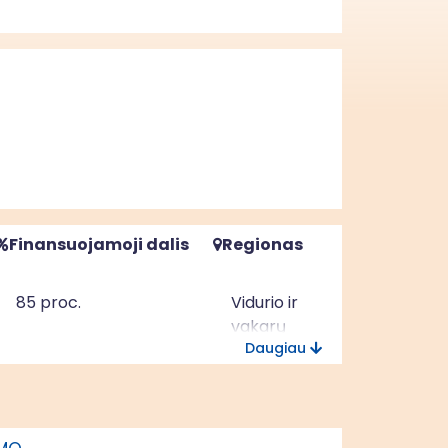
Finansuojamoji dalis
Regionas
85 proc.
Vidurio ir
vakarų
Daugiau
Lietuvos
regionas