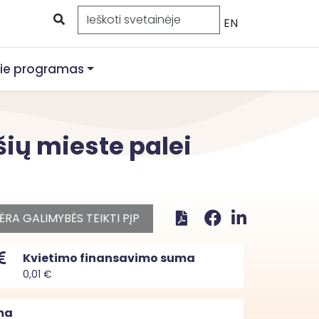
EN
ie programas
šių mieste palei
ĖRA GALIMYBĖS TEIKTI PĮP
Kvietimo finansavimo suma
0,01 €
ma