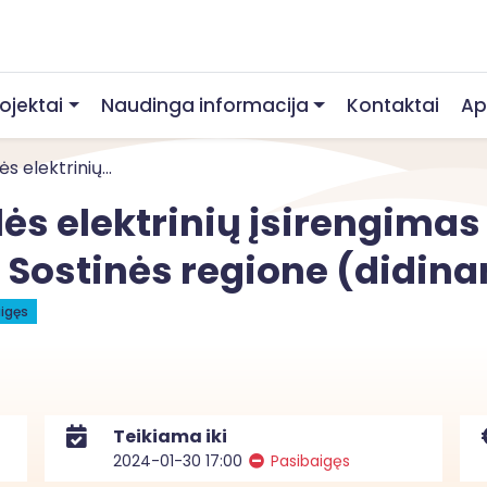
rojektai
Naudinga informacija
Kontaktai
Ap
s elektrinių...
ės elektrinių įsirengimas
s Sostinės regione (didin
igęs
Teikiama iki
2024-01-30 17:00
Pasibaigęs