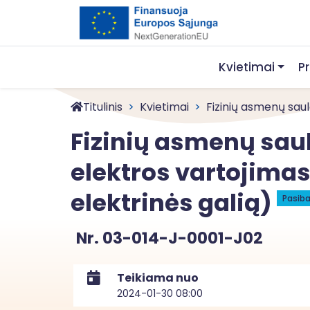
Kvietimai
P
Titulinis
Kvietimai
Fizinių asmenų saulė
Fizinių asmenų saul
elektros vartojima
elektrinės galią)
Pasiba
Nr. 03-014-J-0001-J02
Teikiama nuo
2024-01-30 08:00