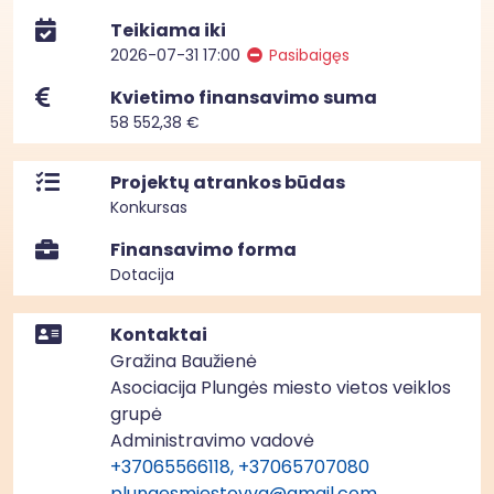
Teikiama iki
2026-07-31 17:00
Pasibaigęs
Kvietimo finansavimo suma
58 552,38 €
Projektų atrankos būdas
Konkursas
Finansavimo forma
Dotacija
Kontaktai
Gražina Baužienė
Asociacija Plungės miesto vietos veiklos
grupė
Administravimo vadovė
+37065566118, +37065707080
plungesmiestovvg@gmail.com