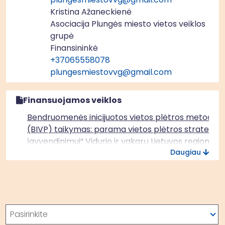
Kristina Ažaneckienė
Asociacija Plungės miesto vietos veiklos
grupė
Finansininkė
+37065558078
plungesmiestovvg@gmail.com
Finansuojamos veiklos
Bendruomenės inicijuotos vietos plėtros metodo
(BIVP) taikymas: parama vietos plėtros strategijų
įgyvendinimui“ Vidurio ir vakarų Lietuvos regione
Daugiau
(ERPF)
Paieška
Pasirinkite