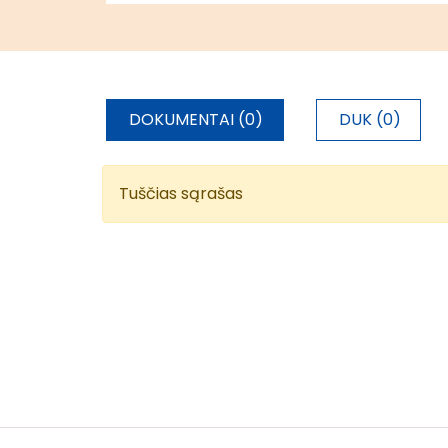
2000“ teritorijos)
DOKUMENTAI (0)
DUK (0)
Tuščias sąrašas