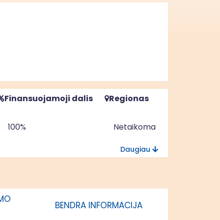
Finansuojamoji dalis
Regionas
100%
Netaikoma
Daugiau
100%
Netaikoma
IMO
BENDRA INFORMACIJA