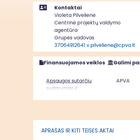
Kontaktai
Violeta Pilvelienė
Centrinė projektų valdymo
agentūra
Grupės vadovas
37064912641
v.pilveliene@cpva.lt
Finansuojamos veiklos
Galimi pa
Apsaugos sutarčių
APVA
sudarymas ir
kompensacijų
išmokėjimas
Apsaugos sutarčių
APVA
sudarymas ir
APRAŠAS IR KITI TEISĖS AKTAI
kompensacijų
išmokėjimas (ne „Natura