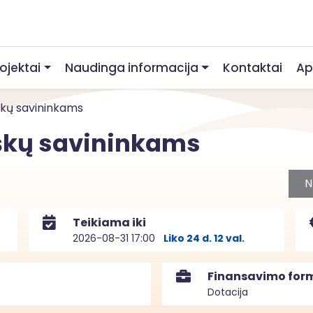
rojektai
Naudinga informacija
Kontaktai
Ap
kų savininkams
škų savininkams
N
Teikiama iki
2026-08-31 17:00
Liko 24 d. 12 val.
Finansavimo for
Dotacija