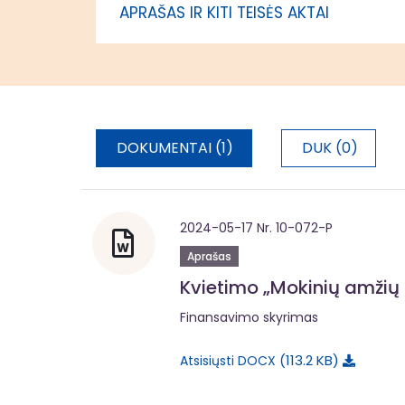
APRAŠAS IR KITI TEISĖS AKTAI
amžių ir poreikius,
kokybę Vidurio ir vakarų
Lietuvos regione
Stiprinti ugdymo,
Nacionali
atliepiančio mokinių
amžių ir poreikius,
DOKUMENTAI (1)
DUK (0)
kokybę Sostinės regione
Stiprinti ugdymo,
Nacionali
atliepiančio mokinių
2024-05-17 Nr. 10-072-P
amžių ir poreikius,
Aprašas
kokybę Vidurio ir vakarų
Kvietimo „Mokinių amžių 
Lietuvos regione
Finansavimo skyrimas
113.2 KB
Atsisiųsti DOCX