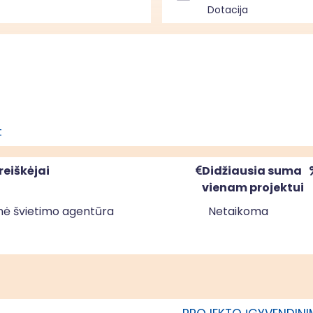
Dotacija
t
reiškėjai
Didžiausia suma
vienam projektui
nė švietimo agentūra
Netaikoma
nė švietimo agentūra
Netaikoma