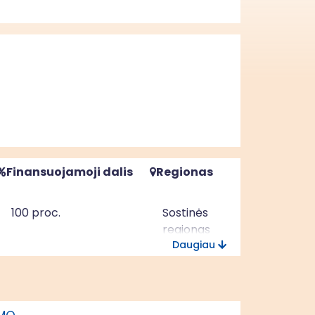
Finansuojamoji dalis
Regionas
100 proc.
Sostinės
regionas
Daugiau
100 proc.
Vidurio ir
vakarų