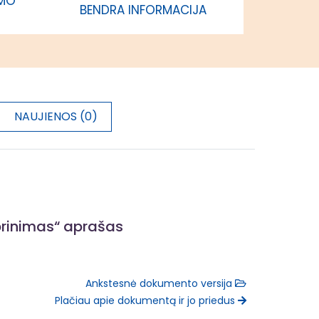
IMO
BENDRA INFORMACIJA
Lietuvos
regionas
100 proc.
Sostinės
regionas
NAUJIENOS (0)
100 proc.
Vidurio ir
vakarų
Lietuvos
regionas
prinimas“ aprašas
Ankstesnė dokumento versija
Plačiau apie dokumentą ir jo priedus