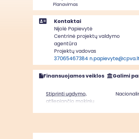
Planavimas
Kontaktai
Nijolė Papievytė
Centrinė projektų valdymo
agentūra
Projektų vadovas
37065467384
n.papievyte@cpva.l
Finansuojamos veiklos
Galimi pa
Stiprinti ugdymo,
Nacionali
atliepiančio mokinių
amžių ir poreikius,
kokybę Sostinės regione
Stiprinti ugdymo,
Nacionali
atliepiančio mokinių