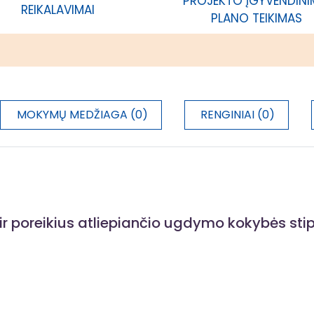
PROJEKTO ĮGYVENDIN
REIKALAVIMAI
PLANO TEIKIMAS
nė švietimo agentūra
Netaikoma
MOKYMŲ MEDŽIAGA (0)
RENGINIAI (0)
nė švietimo agentūra
Netaikoma
ir poreikius atliepiančio ugdymo kokybės sti