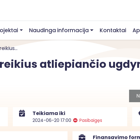
rojektai
Naudinga informacija
Kontaktai
Ap
ikius...
oreikius atliepiančio ugd
N
Teikiama iki
2024-06-20 17:00
Pasibaigęs
Finansavimo for