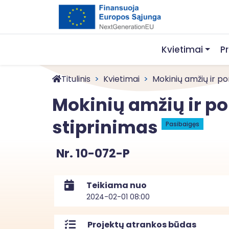
Kvietimai
P
Titulinis
Kvietimai
Mokinių amžių ir pore
Mokinių amžių ir p
stiprinimas
Pasibaigęs
Nr. 10-072-P
Teikiama nuo
2024-02-01 08:00
Projektų atrankos būdas