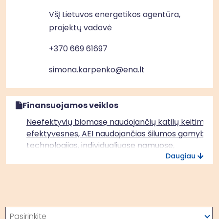
VšĮ Lietuvos energetikos agentūra,
projektų vadovė
+370 669 61697
simona.karpenko@ena.lt
Finansuojamos veiklos
Neefektyvių biomasę naudojančių katilų keitimas į
efektyvesnes, AEI naudojančias šilumos gamybos
technologijas, individualiuose namuose,
Daugiau
neprijungtuose prie CŠT visoje Lietuvoje
Paieška
Pasirinkite