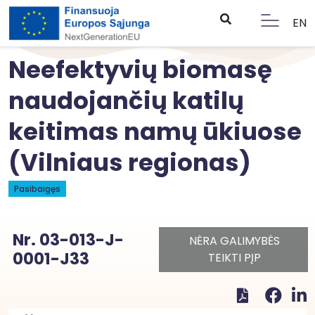
EN
Neefektyvių biomasę
naudojančių katilų
keitimas namų ūkiuose
(Vilniaus regionas)
Pasibaigęs
Nr. 03-013-J-
NĖRA GALIMYBĖS
0001-J33
TEIKTI PĮP