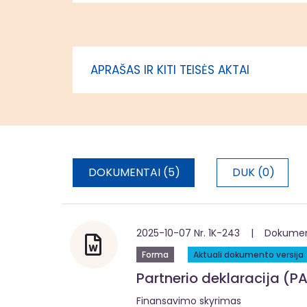
Vidurio ir vakarų Lietuvos
asmenys, 
regione (ESF+)
vietos pl
teritorijo
įgyvendin
APRAŠAS IR KITI TEISĖS AKTAI
administr
DOKUMENTAI (5)
DUK (0)
2025-10-07 Nr. 1K-243 | Dokumentą
Forma
Aktuali dokumento versija
Partnerio deklaracija (PA
Finansavimo skyrimas