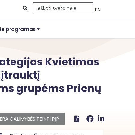
EN
ie programas
rategijos Kvietimas
 įtrauktį
ėms grupėms Prienų
ĖRA GALIMYBĖS TEIKTI PĮP