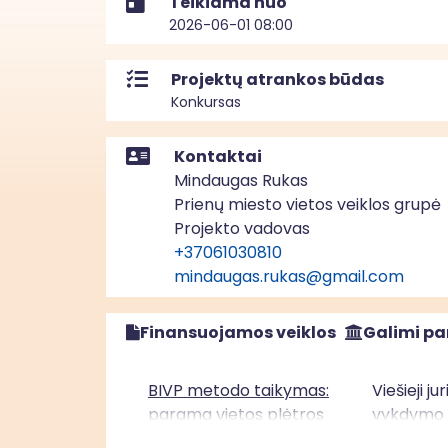
Teikiama nuo
2026-06-01 08:00
Projektų atrankos būdas
Konkursas
Kontaktai
Mindaugas Rukas
Prienų miesto vietos veiklos grupė
Projekto vadovas
+37061030810
mindaugas.rukas@gmail.com
Finansuojamos veiklos
Galimi pa
BIVP metodo taikymas:
Viešieji j
parama vietos plėtros
vykdymo v
strategijų įgyvendinimui“
įgyvendini