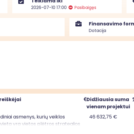
Teikiama iki
2026-07-10 17:00
Pasibaigęs
Finansavimo for
Dotacija
reiškėjai
Didžiausia suma
vienam projektui
uridiniai asmenys, kurių veiklos
46 632,75 €
ieta yra vietos plėtros strategijos
mo teritorijoje; privatūs juridiniai