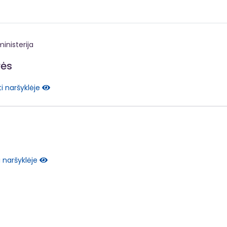
inisterija
rės
i naršyklėje
i naršyklėje