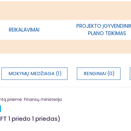
kurių veiklos vykdymo vieta yra
ėtros strategijos įgyvendinimo
je; savivaldybės, kurios teritorijoje
ama vietos plėtros strategija,
PROJEKTO ĮGYVENDIN
REIKALAVIMAI
acija
PLANO TEIKIMAS
MOKYMŲ MEDŽIAGA (1)
RENGINIAI (0)
 priėmė: Finansų ministerija
FT 1 priedo 1 priedas)