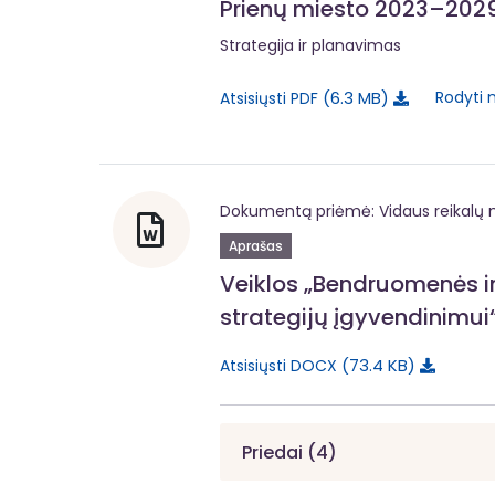
Prienų miesto 2023–2029 
Strategija ir planavimas
6.3 MB
Rodyti 
Atsisiųsti PDF
Dokumentą priėmė: Vidaus reikalų m
Aprašas
Veiklos „Bendruomenės in
strategijų įgyvendinimui
73.4 KB
Atsisiųsti DOCX
Priedai (4)