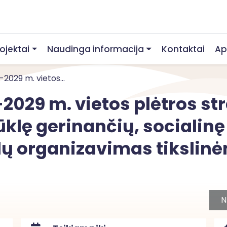
rojektai
Naudinga informacija
Kontaktai
Ap
2029 m. vietos...
2029 m. vietos plėtros st
būklę gerinančių, socialinę
lų organizavimas tikslin
N