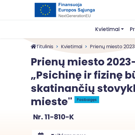
Kvietimai
P
Titulinis
Kvietimai
Prienų miesto 2023-
Prienų miesto 2023-
„Psichinę ir fizinę 
skatinančių stovyk
mieste"
Pasibaigęs
Nr. 11-810-K