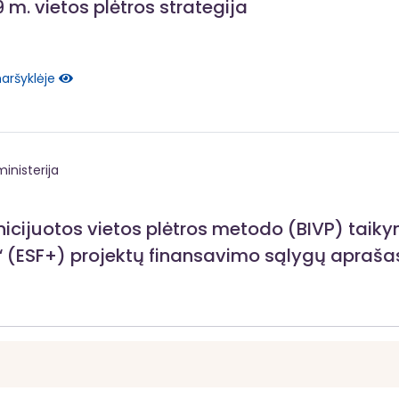
m. vietos plėtros strategija
naršyklėje
inisterija
icijuotos vietos plėtros metodo (BIVP) taik
“ (ESF+) projektų finansavimo sąlygų apraša