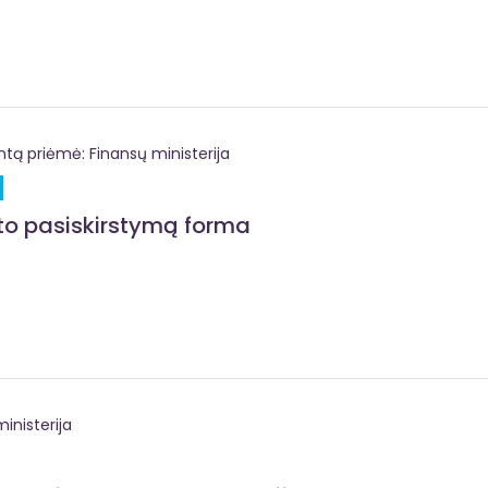
 priėmė: Finansų ministerija
eto pasiskirstymą forma
inisterija