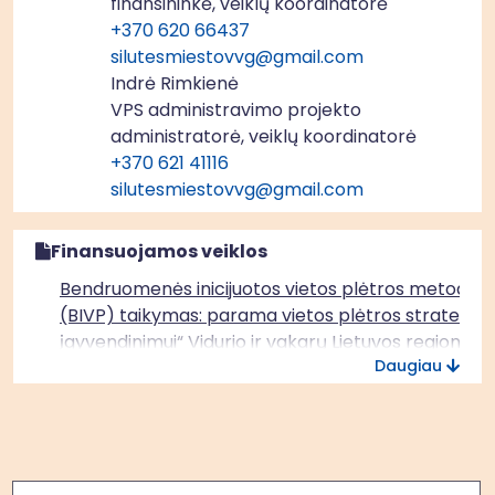
finansininkė, veiklų koordinatorė
+370 620 66437
silutesmiestovvg@gmail.com
Indrė Rimkienė
VPS administravimo projekto
administratorė, veiklų koordinatorė
+370 621 41116
silutesmiestovvg@gmail.com
Finansuojamos veiklos
Bendruomenės inicijuotos vietos plėtros metodo
(BIVP) taikymas: parama vietos plėtros strategijų
įgyvendinimui“ Vidurio ir vakarų Lietuvos regione
Daugiau
(ERPF)
Paieška