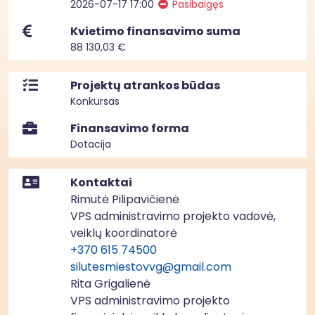
2026-07-17 17:00
Pasibaigęs
Kvietimo finansavimo suma
88 130,03 €
Projektų atrankos būdas
Konkursas
Finansavimo forma
Dotacija
Kontaktai
Rimutė Pilipavičienė
VPS administravimo projekto vadovė,
veiklų koordinatorė
+370 615 74500
silutesmiestovvg@gmail.com
Rita Grigalienė
VPS administravimo projekto