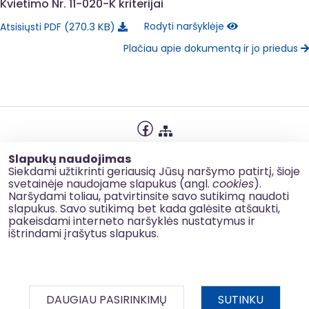
Kvietimo Nr. 11-020-K kriterijai
270.3 KB
Rodyti naršyklėje
Atsisiųsti PDF
Plačiau apie dokumentą ir jo priedus
Privatumo politika
Slapukų naudojimas
Slapukų naudojimas
Siekdami užtikrinti geriausią Jūsų naršymo patirtį, šioje
svetainėje naudojame slapukus (angl.
cookies
).
Korupcijos prevencija
Naršydami toliau, patvirtinsite savo sutikimą naudoti
slapukus. Savo sutikimą bet kada galėsite atšaukti,
Kontaktai
pakeisdami interneto naršyklės nustatymus ir
ištrindami įrašytus slapukus.
© 2026 esinvesticijos.lt
DAUGIAU PASIRINKIMŲ
SUTINKU