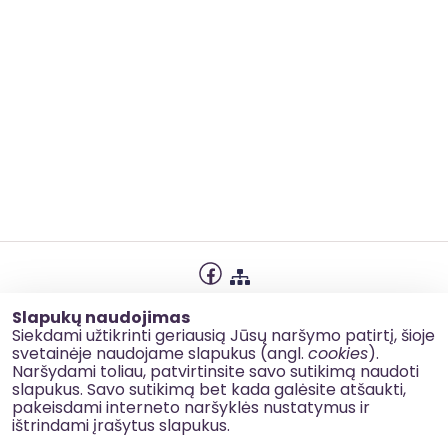
Privatumo politika
Slapukų naudojimas
Slapukų naudojimas
Siekdami užtikrinti geriausią Jūsų naršymo patirtį, šioje
svetainėje naudojame slapukus (angl.
cookies
).
Korupcijos prevencija
Naršydami toliau, patvirtinsite savo sutikimą naudoti
slapukus. Savo sutikimą bet kada galėsite atšaukti,
Kontaktai
pakeisdami interneto naršyklės nustatymus ir
ištrindami įrašytus slapukus.