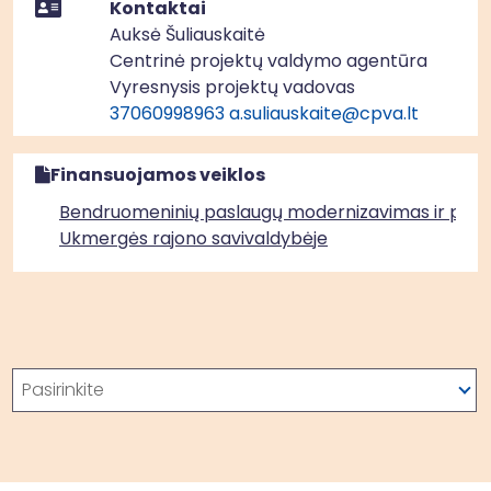
Kontaktai
Auksė Šuliauskaitė
Centrinė projektų valdymo agentūra
Vyresnysis projektų vadovas
37060998963
a.suliauskaite@cpva.lt
Finansuojamos veiklos
Bendruomeninių paslaugų modernizavimas ir plėt
Ukmergės rajono savivaldybėje
Paieška
Pasirinkite