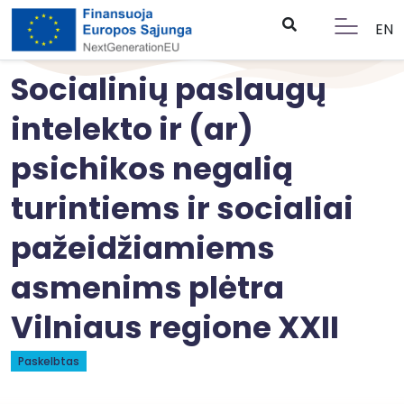
EN
Socialinių paslaugų
intelekto ir (ar)
psichikos negalią
turintiems ir socialiai
pažeidžiamiems
asmenims plėtra
Vilniaus regione XXII
Paskelbtas