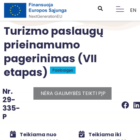
EN
Turizmo paslaugų
prieinamumo
pagerinimas (VII
etapas)
Pasibaigęs
Nr.
NĖRA GALIMYBĖS TEIKTI PĮP
29-
335-
P
Teikiama nuo
Teikiama iki