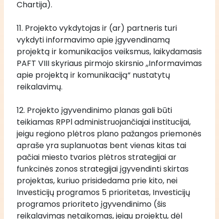
Chartija).
11. Projekto vykdytojas ir (ar) partneris turi 
vykdyti informavimo apie įgyvendinamą 
projektą ir komunikacijos veiksmus, laikydamasis 
PAFT VIII skyriaus pirmojo skirsnio ,,Informavimas 
apie projektą ir komunikaciją“ nustatytų 
reikalavimų. 
12. Projekto įgyvendinimo planas gali būti 
teikiamas RPPl administruojančiajai institucijai, 
jeigu regiono plėtros plano pažangos priemonės 
apraše yra suplanuotas bent vienas kitas tai 
pačiai miesto tvarios plėtros strategijai ar 
funkcinės zonos strategijai įgyvendinti skirtas 
projektas, kuriuo prisidedama prie kito, nei 
Investicijų programos 5 prioritetas, Investicijų 
programos prioriteto įgyvendinimo (šis 
reikalavimas netaikomas, jeigu projektu, dėl 