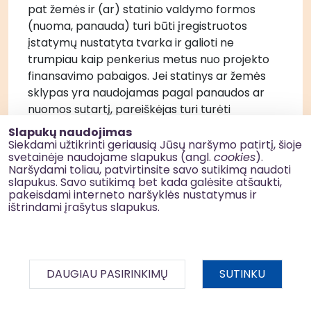
pat žemės ir (ar) statinio valdymo formos 
(nuoma, panauda) turi būti įregistruotos 
įstatymų nustatyta tvarka ir galioti ne 
trumpiau kaip penkerius metus nuo projekto 
finansavimo pabaigos. Jei statinys ar žemės 
sklypas yra naudojamas pagal panaudos ar 
nuomos sutartį, pareiškėjas turi turėti 
panaudos davėjo ar nuomotojo raštišką 
Slapukų naudojimas
sutikimą vykdyti projekto veiklas. Jei 
Siekdami užtikrinti geriausią Jūsų naršymo patirtį, šioje
svetainėje naudojame slapukus (angl.
cookies
).
pareiškėjas (partneris) yra savivaldybės 
Naršydami toliau, patvirtinsite savo sutikimą naudoti
administracija, o žemės sklypą, kuriame 
slapukus. Savo sutikimą bet kada galėsite atšaukti,
statomas statinys, ir (ar) statinį nuosavybės 
pakeisdami interneto naršyklės nustatymus ir
ištrindami įrašytus slapukus.
teise valdo arba naudoja savivaldybė ir jis 
pareiškėjui (partneriui) nėra perduotas valdyti 
ir naudoti patikėjimo teise ar kitais teisėto 
naudojimo pagrindais, savivaldybės taryba turi 
DAUGIAU PASIRINKIMŲ
SUTINKU
būti pavedusi pareiškėjui (partneriui) atlikti 
projekto veiklų (darbų) užsakovo funkcijas.
BDAR