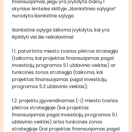
finansuojamas, jeigu yra įvykdyta Gairių I 
skyriaus lentelės skiltyje ,,Išankstinės sąlygos“ 
nurodyta išankstinė sąlyga. 
Išankstinė sąlyga laikoma įvykdyta, kai yra 
išpildyti visi šie reikalavimai: 
1.1. patvirtinta miesto tvarios plėtros strategija 
(taikoma, kai projektas finansuojamas pagal 
Investicijų programos 5.1 uždavinio veiklas) ar 
funkcinės zonos strategija (taikoma, kai 
projektas finansuojamas pagal Investicijų 
programos 5.2 uždavinio veiklas); 
1.2. projektu įgyvendinamas (-i) miesto tvarios 
plėtros strategijoje (kai projektas 
finansuojamas pagal Investicijų programos 5.1 
uždavinio veiklas) arba funkcinės zonos 
strategijoje (kai projektas finansuojamas pagal 