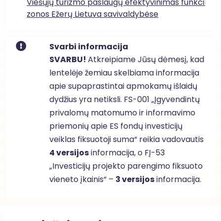
Viešųjų turizmo paslaugų efektyvinimas funkcinės
zonos Ežerų Lietuva savivaldybėse
Svarbi informacija
SVARBU!
Atkreipiame Jūsų dėmesį, kad
lentelėje žemiau skelbiama informacija
apie supaprastintai apmokamų išlaidų
dydžius yra netiksli. FS-001 „Įgyvendintų
privalomų matomumo ir informavimo
priemonių apie ES fondų investicijų
veiklas fiksuotoji suma“ reikia vadovautis
4 versijos
informacija, o FĮ-53
„Investicijų projekto parengimo fiksuoto
vieneto įkainis“ –
3 versijos
informacija.