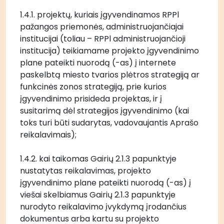
1.4.1. projektų, kuriais įgyvendinamos RPPl 
pažangos priemonės, administruojančiajai 
institucijai (toliau – RPPl administruojančioji 
institucija) teikiamame projekto įgyvendinimo 
plane pateikti nuorodą (-as) į internete 
paskelbtą miesto tvarios plėtros strategiją ar 
funkcinės zonos strategiją, prie kurios 
įgyvendinimo prisideda projektas, ir į 
susitarimą dėl strategijos įgyvendinimo (kai 
toks turi būti sudarytas, vadovaujantis Aprašo 
reikalavimais);
1.4.2. kai taikomas Gairių 2.1.3 papunktyje 
nustatytas reikalavimas, projekto 
įgyvendinimo plane pateikti nuorodą (-as) į 
viešai skelbiamus Gairių 2.1.3 papunktyje 
nurodyto reikalavimo įvykdymą įrodančius 
dokumentus arba kartu su projekto 