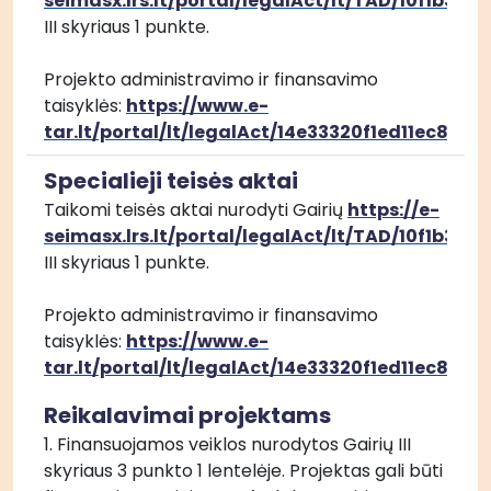
seimasx.lrs.lt/portal/legalAct/lt/TAD/10f1b3
III skyriaus 1 punkte. 
Projekto administravimo ir finansavimo 
taisyklės: 
https://www.e-
tar.lt/portal/lt/legalAct/14e33320f1ed11ec8fa
Specialieji teisės aktai
Taikomi teisės aktai nurodyti Gairių 
https://e-
seimasx.lrs.lt/portal/legalAct/lt/TAD/10f1b3
III skyriaus 1 punkte. 
Projekto administravimo ir finansavimo 
taisyklės: 
https://www.e-
tar.lt/portal/lt/legalAct/14e33320f1ed11ec8fa
Reikalavimai projektams
1. Finansuojamos veiklos nurodytos Gairių III 
skyriaus 3 punkto 1 lentelėje. Projektas gali būti 