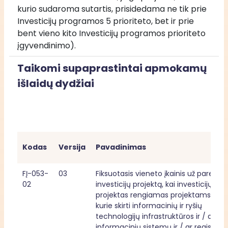
kurio sudaroma sutartis, prisidedama ne tik prie 
Investicijų programos 5 prioriteto, bet ir prie 
bent vieno kito Investicijų programos prioriteto 
įgyvendinimo).
Taikomi supaprastintai apmokamų
išlaidų dydžiai
Kodas
Versija
Pavadinimas
FĮ-053-
03
Fiksuotasis vieneto įkainis už parengtą
02
investicijų projektą, kai investicijų 
projektas rengiamas projektams, 
kurie skirti informacinių ir ryšių 
technologijų infrastruktūros ir / ar 
informacinių sistemų ir / ar registrų 