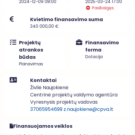
2024-12-09 08:00
2025-03-24 17:00
Pasibaigęs
Kvietimo finansavimo suma
340 000,00 €
Projektų
Finansavimo
atrankos
forma
būdas
Dotacija
Planavimas
Kontaktai
Živilė Naujokienė
Centrinė projektų valdymo agentūra
Vyresnysis projektų vadovas
37065954699
z.naujokiene@cpva.lt
Finansuojamos veiklos