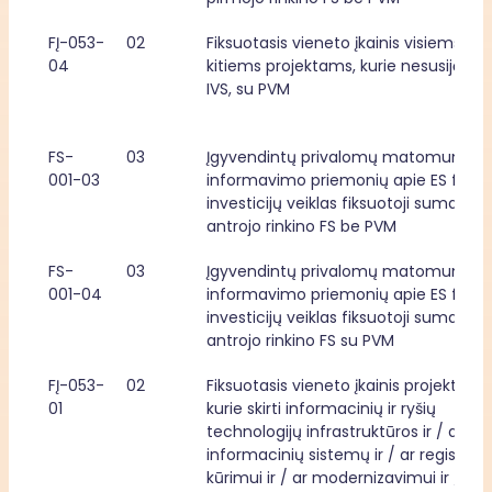
FĮ-053-
02
Fiksuotasis vieneto įkainis visiems 
04
kitiems projektams, kurie nesusiję su 
IVS, su PVM
FS-
03
Įgyvendintų privalomų matomumo ir 
001-03
informavimo priemonių apie ES fondų
investicijų veiklas fiksuotoji suma, 
antrojo rinkino FS be PVM
FS-
03
Įgyvendintų privalomų matomumo ir 
001-04
informavimo priemonių apie ES fondų
investicijų veiklas fiksuotoji suma, 
antrojo rinkino FS su PVM
FĮ-053-
02
Fiksuotasis vieneto įkainis projektams,
01
kurie skirti informacinių ir ryšių 
technologijų infrastruktūros ir / ar 
informacinių sistemų ir / ar registrų 
kūrimui ir / ar modernizavimui ir / ar 