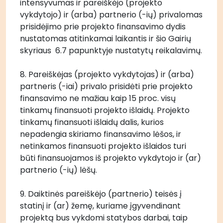
intensyvumas ir pareiškėjo (projekto 
vykdytojo) ir (arba) partnerio (-ių) privalomas 
prisidėjimo prie projekto finansavimo dydis 
nustatomas atitinkamai laikantis ir šio Gairių 
skyriaus  6.7 papunktyje nustatytų reikalavimų. 
8. Pareiškėjas (projekto vykdytojas) ir (arba) 
partneris (-iai) privalo prisidėti prie projekto 
finansavimo ne mažiau kaip 15 proc. visų 
tinkamų finansuoti projekto išlaidų. Projekto 
tinkamų finansuoti išlaidų dalis, kurios 
nepadengia skiriamo finansavimo lėšos, ir 
netinkamos finansuoti projekto išlaidos turi 
būti finansuojamos iš projekto vykdytojo ir (ar) 
partnerio (-ių) lėšų.
9. Daiktinės pareiškėjo (partnerio) teisės į 
statinį ir (ar) žemę, kuriame įgyvendinant 
projektą bus vykdomi statybos darbai, taip 