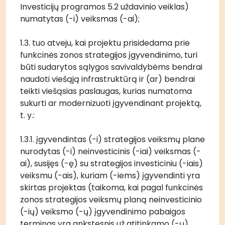
Investicijų programos 5.2 uždavinio veiklas) 
numatytas (-i) veiksmas (-ai); 
1.3. tuo atveju, kai projektu prisidedama prie 
funkcinės zonos strategijos įgyvendinimo, turi 
būti sudarytos sąlygos savivaldybėms bendrai 
naudoti viešąją infrastruktūrą ir (ar) bendrai 
teikti viešąsias paslaugas, kurias numatoma 
sukurti ar modernizuoti įgyvendinant projektą, 
t. y.:
1.3.1. įgyvendintas (-i) strategijos veiksmų plane 
nurodytas (-i) neinvesticinis (-iai) veiksmas (-
ai), susijęs (-ę) su strategijos investiciniu (-iais) 
veiksmu (-ais), kuriam (-iems) įgyvendinti yra 
skirtas projektas (taikoma, kai pagal funkcinės 
zonos strategijos veiksmų planą neinvesticinio 
(-ių) veiksmo (-ų) įgyvendinimo pabaigos 
terminas yra ankstesnis už atitinkamo (-ų) 