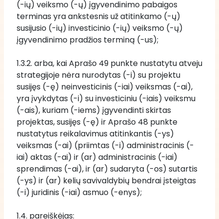
(-ių) veiksmo (-ų) įgyvendinimo pabaigos 
terminas yra ankstesnis už atitinkamo (-ų) 
susijusio (-ių) investicinio (-ių) veiksmo (-ų) 
įgyvendinimo pradžios terminą (-us); 
1.3.2. arba, kai Aprašo 49 punkte nustatytu atveju 
strategijoje nėra nurodytas (-i) su projektu 
susijęs (-ę) neinvesticinis (-iai) veiksmas (-ai), 
yra įvykdytas (-i) su investiciniu (-iais) veiksmu 
(-ais), kuriam (-iems) įgyvendinti skirtas 
projektas, susijęs (-ę) ir Aprašo 48 punkte 
nustatytus reikalavimus atitinkantis (-ys) 
veiksmas (-ai) (priimtas (-i) administracinis (-
iai) aktas (-ai) ir (ar) administracinis (-iai) 
sprendimas (-ai), ir (ar) sudaryta (-os) sutartis 
(-ys) ir (ar) kelių savivaldybių bendrai įsteigtas 
(-i) juridinis (-iai) asmuo (-enys);
1.4. pareiškėjas: