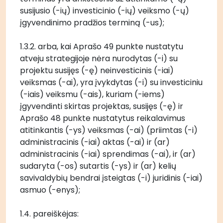
susijusio (-ių) investicinio (-ių) veiksmo (-ų) 
įgyvendinimo pradžios terminą (-us); 
1.3.2. arba, kai Aprašo 49 punkte nustatytu 
atveju strategijoje nėra nurodytas (-i) su 
projektu susijęs (-ę) neinvesticinis (-iai) 
veiksmas (-ai), yra įvykdytas (-i) su investiciniu 
(-iais) veiksmu (-ais), kuriam (-iems) 
įgyvendinti skirtas projektas, susijęs (-ę) ir 
Aprašo 48 punkte nustatytus reikalavimus 
atitinkantis (-ys) veiksmas (-ai) (priimtas (-i) 
administracinis (-iai) aktas (-ai) ir (ar) 
administracinis (-iai) sprendimas (-ai), ir (ar) 
sudaryta (-os) sutartis (-ys) ir (ar) kelių 
savivaldybių bendrai įsteigtas (-i) juridinis (-iai) 
asmuo (-enys);
1.4. pareiškėjas: