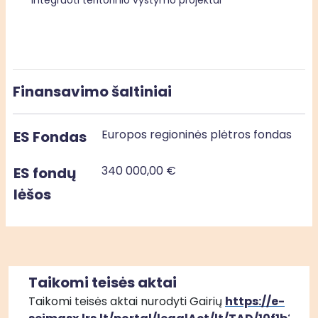
Integruoti teritorinio vystymo projektai
Finansavimo šaltiniai
Europos regioninės plėtros fondas
ES Fondas
340 000,00 €
ES fondų
lėšos
Taikomi teisės aktai
Taikomi teisės aktai nurodyti Gairių 
https://e-