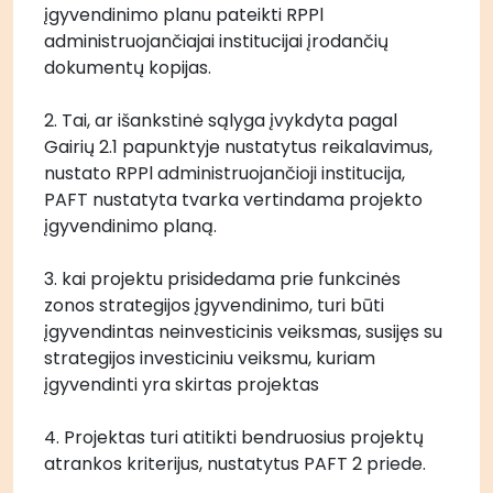
įgyvendinimo planu pateikti RPPl 
administruojančiajai institucijai įrodančių 
dokumentų kopijas.
2. Tai, ar išankstinė sąlyga įvykdyta pagal 
Gairių 2.1 papunktyje nustatytus reikalavimus, 
nustato RPPl administruojančioji institucija, 
PAFT nustatyta tvarka vertindama projekto 
įgyvendinimo planą. 
3. kai projektu prisidedama prie funkcinės 
zonos strategijos įgyvendinimo, turi būti 
įgyvendintas neinvesticinis veiksmas, susijęs su 
strategijos investiciniu veiksmu, kuriam 
įgyvendinti yra skirtas projektas
4. Projektas turi atitikti bendruosius projektų 
atrankos kriterijus, nustatytus PAFT 2 priede.