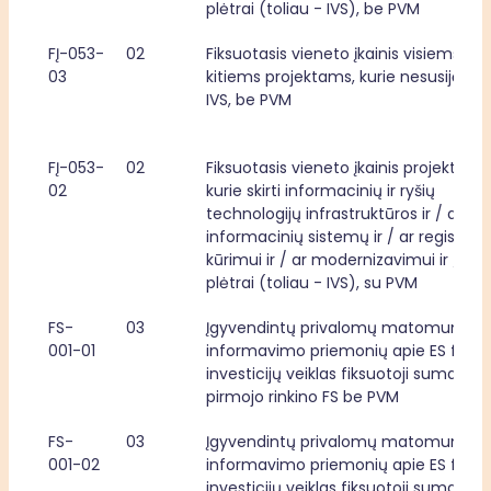
plėtrai (toliau - IVS), be PVM
FĮ-053-
02
Fiksuotasis vieneto įkainis visiems 
03
kitiems projektams, kurie nesusiję su 
IVS, be PVM
FĮ-053-
02
Fiksuotasis vieneto įkainis projektams,
02
kurie skirti informacinių ir ryšių 
technologijų infrastruktūros ir / ar 
informacinių sistemų ir / ar registrų 
kūrimui ir / ar modernizavimui ir / ar 
plėtrai (toliau - IVS), su PVM
FS-
03
Įgyvendintų privalomų matomumo ir 
001-01
informavimo priemonių apie ES fondų
investicijų veiklas fiksuotoji suma, 
pirmojo rinkino FS be PVM
FS-
03
Įgyvendintų privalomų matomumo ir 
001-02
informavimo priemonių apie ES fondų
investicijų veiklas fiksuotoji suma, 