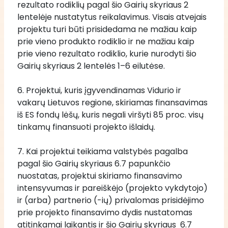
rezultato rodiklių pagal šio Gairių skyriaus 2 
lentelėje nustatytus reikalavimus. Visais atvejais 
projektu turi būti prisidedama ne mažiau kaip 
prie vieno produkto rodiklio ir ne mažiau kaip 
prie vieno rezultato rodiklio, kurie nurodyti šio 
Gairių skyriaus 2 lentelės 1–6 eilutėse. 
6. Projektui, kuris įgyvendinamas Vidurio ir 
vakarų Lietuvos regione, skiriamas finansavimas 
iš ES fondų lėšų, kuris negali viršyti 85 proc. visų 
tinkamų finansuoti projekto išlaidų. 
7. Kai projektui teikiama valstybės pagalba 
pagal šio Gairių skyriaus 6.7 papunkčio 
nuostatas, projektui skiriamo finansavimo 
intensyvumas ir pareiškėjo (projekto vykdytojo) 
ir (arba) partnerio (-ių) privalomas prisidėjimo 
prie projekto finansavimo dydis nustatomas 
atitinkamai laikantis ir šio Gairių skyriaus  6.7 