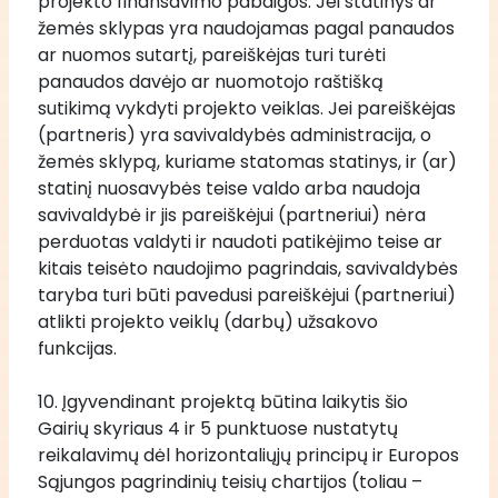
projekto finansavimo pabaigos. Jei statinys ar 
žemės sklypas yra naudojamas pagal panaudos 
ar nuomos sutartį, pareiškėjas turi turėti 
panaudos davėjo ar nuomotojo raštišką 
sutikimą vykdyti projekto veiklas. Jei pareiškėjas 
(partneris) yra savivaldybės administracija, o 
žemės sklypą, kuriame statomas statinys, ir (ar) 
statinį nuosavybės teise valdo arba naudoja 
savivaldybė ir jis pareiškėjui (partneriui) nėra 
perduotas valdyti ir naudoti patikėjimo teise ar 
kitais teisėto naudojimo pagrindais, savivaldybės 
taryba turi būti pavedusi pareiškėjui (partneriui) 
atlikti projekto veiklų (darbų) užsakovo 
funkcijas.
10. Įgyvendinant projektą būtina laikytis šio 
Gairių skyriaus 4 ir 5 punktuose nustatytų 
reikalavimų dėl horizontaliųjų principų ir Europos 
Sąjungos pagrindinių teisių chartijos (toliau – 