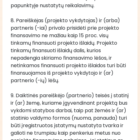
papunktyje nustatytų reikalavimų. 
8. Pareiškėjas (projekto vykdytojas) ir (arba) 
partneris (-iai) privalo prisidėti prie projekto 
finansavimo ne mažiau kaip 15 proc. visų 
tinkamų finansuoti projekto išlaidų. Projekto 
tinkamų finansuoti išlaidų dalis, kurios 
nepadengia skiriamo finansavimo lėšos, ir 
netinkamos finansuoti projekto išlaidos turi būti 
finansuojamos iš projekto vykdytojo ir (ar) 
partnerio (-ių) lėšų.
9. Daiktinės pareiškėjo (partnerio) teisės į statinį 
ir (ar) žemę, kuriame įgyvendinant projektą bus 
vykdomi statybos darbai, taip pat žemės ir (ar) 
statinio valdymo formos (nuoma, panauda) turi 
būti įregistruotos įstatymų nustatyta tvarka ir 
galioti ne trumpiau kaip penkerius metus nuo 