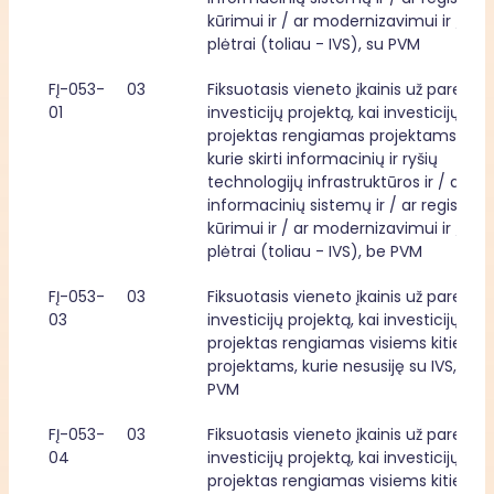
kūrimui ir / ar modernizavimui ir / ar 
plėtrai (toliau - IVS), su PVM
FĮ-053-
03
Fiksuotasis vieneto įkainis už parengtą
01
investicijų projektą, kai investicijų 
projektas rengiamas projektams, 
kurie skirti informacinių ir ryšių 
technologijų infrastruktūros ir / ar 
informacinių sistemų ir / ar registrų 
kūrimui ir / ar modernizavimui ir / ar 
plėtrai (toliau - IVS), be PVM
FĮ-053-
03
Fiksuotasis vieneto įkainis už parengtą
03
investicijų projektą, kai investicijų 
projektas rengiamas visiems kitiems 
projektams, kurie nesusiję su IVS, be 
PVM
FĮ-053-
03
Fiksuotasis vieneto įkainis už parengtą
04
investicijų projektą, kai investicijų 
projektas rengiamas visiems kitiems 