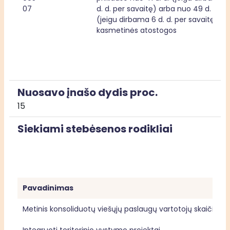
07
d. d. per savaitę) arba nuo 49 d. d. 
(jeigu dirbama 6 d. d. per savaitę) 
kasmetinės atostogos
Nuosavo įnašo dydis proc.
15
Siekiami stebėsenos rodikliai
Pavadinimas
Metinis konsoliduotų viešųjų paslaugų vartotojų skaičius