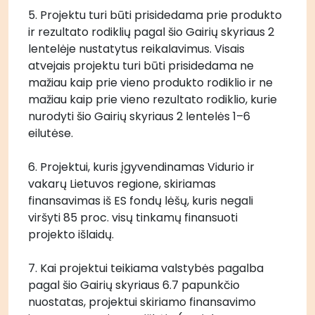
5. Projektu turi būti prisidedama prie produkto 
ir rezultato rodiklių pagal šio Gairių skyriaus 2 
lentelėje nustatytus reikalavimus. Visais 
atvejais projektu turi būti prisidedama ne 
mažiau kaip prie vieno produkto rodiklio ir ne 
mažiau kaip prie vieno rezultato rodiklio, kurie 
nurodyti šio Gairių skyriaus 2 lentelės 1–6 
eilutėse. 
6. Projektui, kuris įgyvendinamas Vidurio ir 
vakarų Lietuvos regione, skiriamas 
finansavimas iš ES fondų lėšų, kuris negali 
viršyti 85 proc. visų tinkamų finansuoti 
projekto išlaidų. 
7. Kai projektui teikiama valstybės pagalba 
pagal šio Gairių skyriaus 6.7 papunkčio 
nuostatas, projektui skiriamo finansavimo 