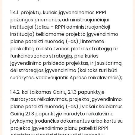
1.4.1. projektų, kuriais įgyvendinamos RPPl 
pažangos priemonės, administruojančiajai 
institucijai (toliau – RPPl administruojančioji 
institucija) teikiamame projekto įgyvendinimo 
plane pateikti nuorodą (-as) į internete 
paskelbtą miesto tvarios plėtros strategiją ar 
funkcinės zonos strategiją, prie kurios 
įgyvendinimo prisideda projektas, ir į susitarimą 
dėl strategijos įgyvendinimo (kai toks turi būti 
sudarytas, vadovaujantis Aprašo reikalavimais);
1.4.2. kai taikomas Gairių 2.1.3 papunktyje 
nustatytas reikalavimas, projekto įgyvendinimo 
plane pateikti nuorodą (-as) į viešai skelbiamus 
Gairių 2.1.3 papunktyje nurodyto reikalavimo 
įvykdymą įrodančius dokumentus arba kartu su 
projekto įgyvendinimo planu pateikti RPPl 