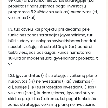
veiklas) arba funkcinės zonos strategijoje (kai 
projektas finansuojamas pagal Investicijų 
programos 5.2 uždavinio veiklas) numatytas (-i) 
veiksmas (-ai); 
1.3. tuo atveju, kai projektu prisidedama prie 
funkcinės zonos strategijos įgyvendinimo, turi 
būti sudarytos sąlygos savivaldybėms bendrai 
naudoti viešąją infrastruktūrą ir (ar) bendrai 
teikti viešąsias paslaugas, kurias numatoma 
sukurti ar modernizuoti įgyvendinant projektą, t. 
y.:
1.3.1. įgyvendintas (-i) strategijos veiksmų plane 
nurodytas (-i) neinvesticinis (-iai) veiksmas (-
ai), susijęs (-ę) su strategijos investiciniu (-iais) 
veiksmu (-ais), kuriam (-iems) įgyvendinti yra 
skirtas projektas (taikoma, kai pagal funkcinės 
zonos strategijos veiksmų planą neinvesticinio 