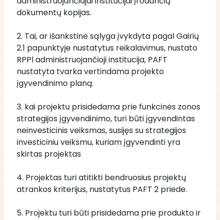
administruojančiajai institucijai įrodančių 
dokumentų kopijas.
2. Tai, ar išankstinė sąlyga įvykdyta pagal Gairių 
2.1 papunktyje nustatytus reikalavimus, nustato 
RPPl administruojančioji institucija, PAFT 
nustatyta tvarka vertindama projekto 
įgyvendinimo planą. 
3. kai projektu prisidedama prie funkcinės zonos 
strategijos įgyvendinimo, turi būti įgyvendintas 
neinvesticinis veiksmas, susijęs su strategijos 
investiciniu veiksmu, kuriam įgyvendinti yra 
skirtas projektas
4. Projektas turi atitikti bendruosius projektų 
atrankos kriterijus, nustatytus PAFT 2 priede.
5. Projektu turi būti prisidedama prie produkto ir 