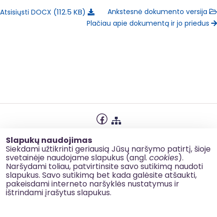
112.5 KB
Ankstesnė dokumento versija
Atsisiųsti DOCX
Plačiau apie dokumentą ir jo priedus
Privatumo politika
Slapukų naudojimas
Slapukų naudojimas
Siekdami užtikrinti geriausią Jūsų naršymo patirtį, šioje
svetainėje naudojame slapukus (angl.
cookies
).
Korupcijos prevencija
Naršydami toliau, patvirtinsite savo sutikimą naudoti
slapukus. Savo sutikimą bet kada galėsite atšaukti,
Kontaktai
pakeisdami interneto naršyklės nustatymus ir
ištrindami įrašytus slapukus.
© 2026 esinvesticijos.lt