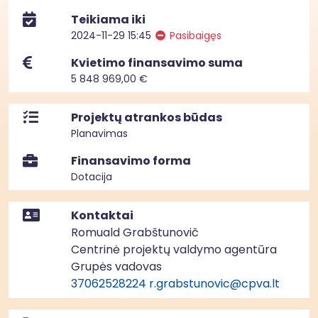
Teikiama iki
2024-11-29 15:45
Pasibaigęs
Kvietimo finansavimo suma
5 848 969,00 €
Projektų atrankos būdas
Planavimas
Finansavimo forma
Dotacija
Kontaktai
Romuald Grabštunovič
Centrinė projektų valdymo agentūra
Grupės vadovas
37062528224
r.grabstunovic@cpva.lt