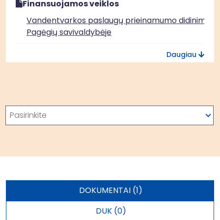
Finansuojamos veiklos
Vandentvarkos paslaugų prieinamumo didinimas
Pagėgių savivaldybėje
Vandentvarkos paslaugų prieinamumo didinimas
Daugiau
Tauragės rajono savivaldybėje
Paieška
Pasirinkite
DOKUMENTAI (1)
DUK (0)