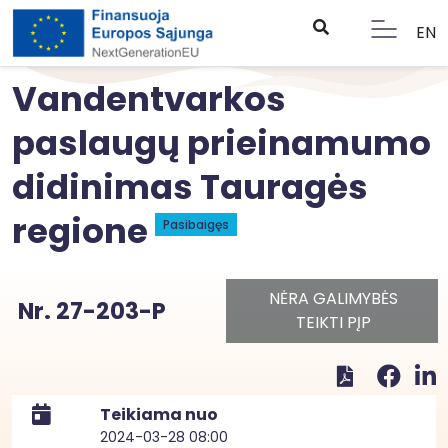
EN
Vandentvarkos
paslaugų prieinamumo
didinimas Tauragės
regione
Pasibaigęs
NĖRA GALIMYBĖS
Nr. 27-203-P
TEIKTI PĮP
Teikiama nuo
2024-03-28 08:00