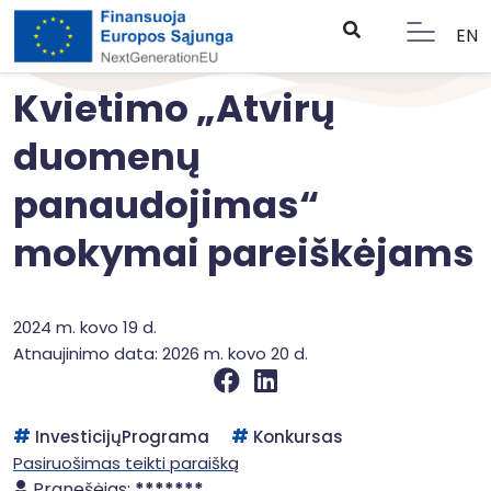
EN
Kvietimo „Atvirų
duomenų
panaudojimas“
mokymai pareiškėjams
2024 m. kovo 19 d.
Atnaujinimo data: 2026 m. kovo 20 d.
InvesticijųPrograma
Konkursas
Pasiruošimas teikti paraišką
Pranešėjas:
*******