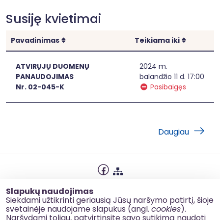
Susiję kvietimai
Rikiuoti
Rikiuoti
Pavadinimas
Teikiama iki
ATVIRŲJŲ DUOMENŲ
2024 m.
PANAUDOJIMAS
balandžio 11 d. 17:00
Nr. 02-045-K
Pasibaigęs
Daugiau
Privatumo politika
Slapukų naudojimas
Slapukų naudojimas
Siekdami užtikrinti geriausią Jūsų naršymo patirtį, šioje
svetainėje naudojame slapukus (angl.
cookies
).
Korupcijos prevencija
Naršydami toliau, patvirtinsite savo sutikimą naudoti