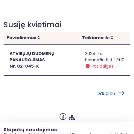
Susiję kvietimai
Rikiuoti
Rikiuoti
Pavadinimas
Teikiama iki
ATVIRŲJŲ DUOMENŲ
2024 m.
PANAUDOJIMAS
balandžio 11 d. 17:00
Nr. 02-045-K
Pasibaigęs
Daugiau
Privatumo politika
Slapukų naudojimas